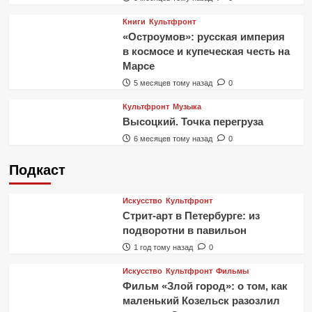
Книги
Культфронт
«Остроумов»: русская империя
в космосе и купеческая честь на
Марсе
5 месяцев тому назад
0
Культфронт
Музыка
Высоцкий. Точка перегруза
6 месяцев тому назад
0
Подкаст
Искусство
Культфронт
Стрит-арт в Петербурге: из
подворотни в павильон
1 год тому назад
0
Искусство
Культфронт
Фильмы
Фильм «Злой город»: о том, как
маленький Козельск разозлил