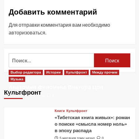
Добавить комментарий
Для отправки комментария вам необходимо
авторизоваться
.
Найти:
Выбор редактора
Истории
Культфронт
Между прочим
Музыка
Анатомия феномена Виктора Цоя
Культфронт
1 месяц тому назад
0
Книги
Культфронт
«Тибетская книга живых»: роман
о поиске «смысла номер ноль»
в эпоху распада
5 месяцев тому назад
0