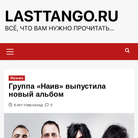
Перейти
к
содержимому
Основное
меню
Музыка
Группа «Наив» выпустила
новый альбом
8 лет тому назад
0