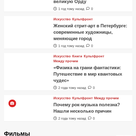
великую Орду
1 год тому назад
0
Искусство
Культфронт
Женский стрит-арт в Петербурге:
современные художницы,
меняющие город
1 год тому назад
0
Искусство
Книги
Культфронт
Между прочим
«Физика на грани фантастики:
Путешествие в мир квантовых
чудес»
2 года тому назад
0
Искусство
Культфронт
Между прочим
Почему рок-музыка полезна?
Нашли несколько причин
2 года тому назад
0
Фильмы