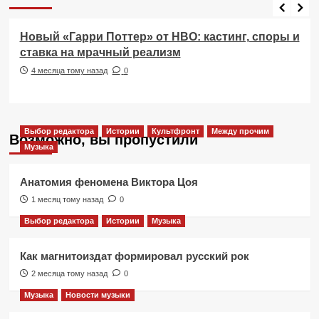
Фильмы
Новый «Гарри Поттер» от HBO: кастинг, споры и
ставка на мрачный реализм
4 месяца тому назад
0
Выбор редактора
Истории
Культфронт
Между прочим
Возможно, вы пропустили
Музыка
Анатомия феномена Виктора Цоя
1 месяц тому назад
0
Выбор редактора
Истории
Музыка
Как магнитоиздат формировал русский рок
2 месяца тому назад
0
Музыка
Новости музыки