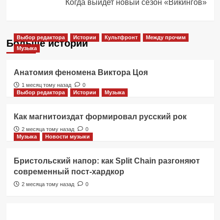
Когда выйдет новый сезон «Викингов»
Выбор редактора
Истории
Культфронт
Между прочим
Больше историй
Музыка
Анатомия феномена Виктора Цоя
1 месяц тому назад
0
Выбор редактора
Истории
Музыка
Как магнитоиздат формировал русский рок
2 месяца тому назад
0
Музыка
Новости музыки
Бристольский напор: как Split Chain разгоняют
современный пост-хардкор
2 месяца тому назад
0