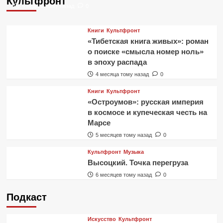
Культфронт
4 недели тому назад
0
Книги
Культфронт
«Тибетская книга живых»: роман
о поиске «смысла номер ноль»
в эпоху распада
4 месяца тому назад
0
Книги
Культфронт
«Остроумов»: русская империя
в космосе и купеческая честь на
Марсе
5 месяцев тому назад
0
Культфронт
Музыка
Высоцкий. Точка перегруза
6 месяцев тому назад
0
Подкаст
Искусство
Культфронт