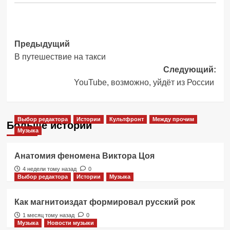
Навигация
Предыдущий
В путешествие на такси
записи
Следующий:
YouTube, возможно, уйдёт из России
Выбор редактора
Истории
Культфронт
Между прочим
Больше историй
Музыка
Анатомия феномена Виктора Цоя
4 недели тому назад
0
Выбор редактора
Истории
Музыка
Как магнитоиздат формировал русский рок
1 месяц тому назад
0
Музыка
Новости музыки