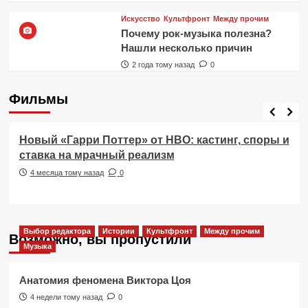
Искусство
Культфронт
Между прочим
Почему рок-музыка полезна?
Нашли несколько причин
2 года тому назад
0
Фильмы
Фильмы
Новый «Гарри Поттер» от HBO: кастинг, споры и
ставка на мрачный реализм
4 месяца тому назад
0
Выбор редактора
Истории
Культфронт
Между прочим
Возможно, вы пропустили
Музыка
Анатомия феномена Виктора Цоя
4 недели тому назад
0