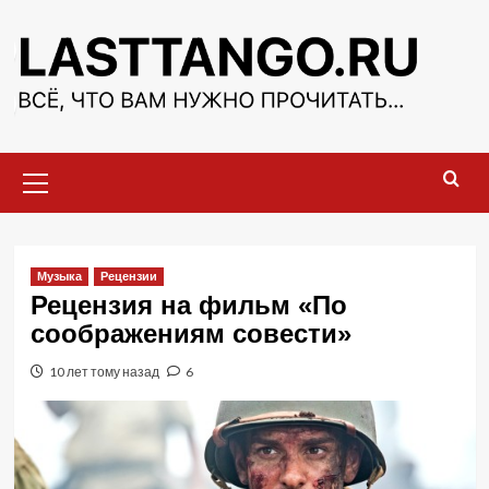
Перейти
к
содержимому
Основное
меню
Музыка
Рецензии
Рецензия на фильм «По
соображениям совести»
10 лет тому назад
6