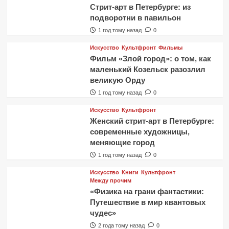
Стрит-арт в Петербурге: из
подворотни в павильон
1 год тому назад
0
Искусство
Культфронт
Фильмы
Фильм «Злой город»: о том, как
маленький Козельск разозлил
великую Орду
1 год тому назад
0
Искусство
Культфронт
Женский стрит-арт в Петербурге:
современные художницы,
меняющие город
1 год тому назад
0
Искусство
Книги
Культфронт
Между прочим
«Физика на грани фантастики:
Путешествие в мир квантовых
чудес»
2 года тому назад
0