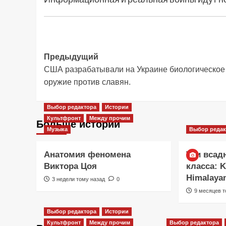
Навигация
Предыдущий
США разрабатывали на Украине биологическое
записи
оружие против славян.
Выбор редактора
Истории
Культфронт
Между прочим
Больше историй
Музыка
Выбор редак
Анатомия феномена
Три всад
Виктора Цоя
класса: 
Himalaya
3 недели тому назад
0
9 месяцев т
Выбор редактора
Истории
Культфронт
Между прочим
Выбор редактора