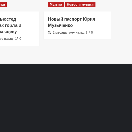
ыки
Музыка
Новости музыки
Ньюстед
Новый паспорт Юрия
к горла и
Музыченко
на сцену
2 месяца тому назад
0
му назад
0