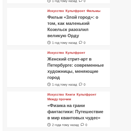
1 год тому назад
0
Искусство
Культфронт
Фильмы
Фильм «Злой город»: о
том, как маленький
Козельск разозлил
великую Орду
1 год тому назад
0
Искусство
Культфронт
Женский стрит-арт в
Петербурге: современные
художницы, меняющие
город
1 год тому назад
0
Искусство
Книги
Культфронт
Между прочим
«Физика на грани
фантастики: Путешествие
в мир квантовых чудес»
2 года тому назад
0