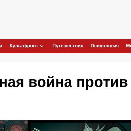
и
Культфронт
Путешествия
Психология
М
ая война против