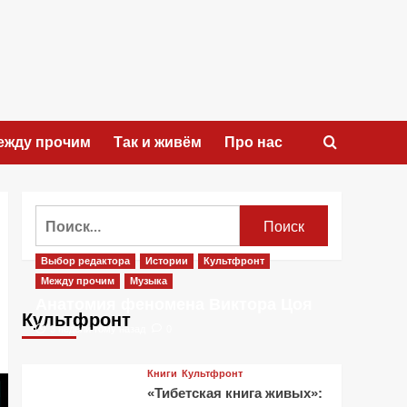
ежду прочим
Так и живём
Про нас
Найти:
Выбор редактора
Истории
Культфронт
Между прочим
Музыка
Анатомия феномена Виктора Цоя
Культфронт
3 недели тому назад
0
Книги
Культфронт
«Тибетская книга живых»: