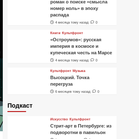
роман о поиске «смысла
номер ноль» в эпоху
распада
4 месяца тому назад
0
Книги
Культфронт
«Остроумов»: русская
империя в космосе и
купеческая честь на Марсе
4 месяца тому назад
0
Культфронт
Музыка
Высоцкий. Точка
перегруза
6 месяцев тому назад
0
Подкаст
Искусство
Культфронт
Стрит-арт в Петербурге: из
подворотни в павильон