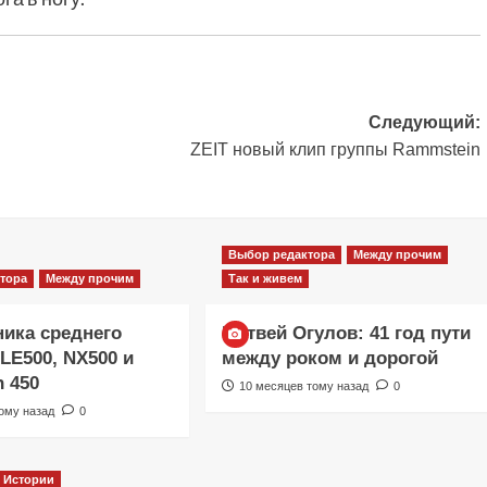
Следующий:
ZEIT новый клип группы Rammstein
Фильмы
«Как приручить лису»: триллер,
Выбор редактора
Между прочим
который охотится не за маньяком, а
тора
Между прочим
Так и живем
за человеческими слабостями
9 месяцев тому назад
0
ника среднего
Матвей Огулов: 41 год пути
KLE500, NX500 и
между роком и дорогой
n 450
10 месяцев тому назад
0
ому назад
0
Истории