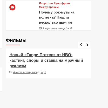
Искусство
Культфронт
Между прочим
Почему рок-музыка
полезна? Нашли
несколько причин
2 года тому назад
0
Фильмы
Фильмы
Рецен
Новый «Гарри Поттер» от HBO:
Реце
кастинг, споры и ставка на мрачный
Навс
реализм
друж
4 месяца тому назад
0
5 ме