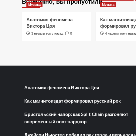
Возможно, вы пропустили
Музыка
Музыка
Анатомия феномена
Как магнитоизд
Виктора Цоя
формировал ру
3 недели тому назад
0
4 недели тому наза
Анатомия феномена Виктора Цоя
Как магнитоиздат формировал русский рок
Бристольский напор: как Split Chain разгоняют
современный пост-хардкор
Джейсон Ньюстед победил рак горла и вернулся 