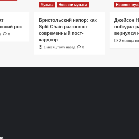
Музыка
Новости музыки
Новости муз
ат
Бристольский напор: как
Джейсон 
сский рок
Split Chain разгоняют
победил ра
современный пост-
вернулся 
д
0
хардкор
2 месяца то
1 месяц тому назад
0
на