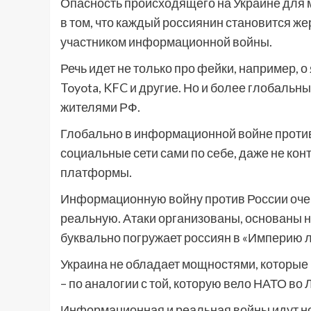
Опасность происходящего на Украине для 
в том, что каждый россиянин становится 
участником информационной войны.
Речь идет не только про фейки, например, о
Toyota, KFC и другие. Но и более глобал
жителями РФ.
Глобально в информационной войне против
социальные сети сами по себе, даже не кон
платформы.
Информационную войну против России очеви
реальную. Атаки организованы, основаны 
буквально погружает россиян в «Империю л
Украина не обладает мощностями, которые
– по аналогии с той, которую вело НАТО во
Информационная и реальная войны идут ног