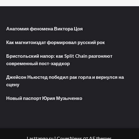
Анатомия феномена Виктора Цоя
Как магнитоиздат формировал русский рок
Бристольский напор: как Split Chain разгоняют
современный пост-хардкор
Джейсон Ньюстед победил рак горла и вернулся на
сцену
Новый паспорт Юрия Музыченко
Lasttango.ru
|
CoverNews
от AF themes.