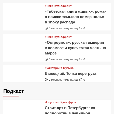
Книги
Культфронт
«Тибетская книга живых»: роман
о поиске «смысла номер ноль»
в эпоху распада
5 месяцев тому назад
0
Книги
Культфронт
«Остроумов»: русская империя
в космосе и купеческая честь на
Марсе
5 месяцев тому назад
0
Культфронт
Музыка
Высоцкий. Точка перегруза
7 месяцев тому назад
0
Подкаст
Искусство
Культфронт
Стрит-арт в Петербурге: из
подворотни в павильон