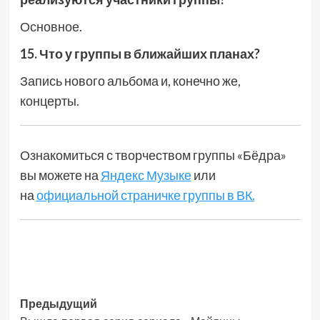
Основное.
15. Что у группы в ближайших планах?
Запись нового альбома и, конечно же,
концерты.
Ознакомиться с творчеством группы «Бёдра»
вы можете на
Яндекс Музыке
или
на
официальной страничке группы в ВК.
Навигация
Предыдущий