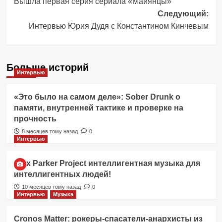
Вышла первая серия сериала «Майянцы»
записи
Следующий:
Интервью Юрия Дудя с Константином Кинчевым
Больше историй
Интервью
«Это было на самом деле»: Sober Drunk о
памяти, внутренней тактике и проверке на
прочность
8 месяцев тому назад
0
Интервью
Alex Parker Project интеллигентная музыка для
интеллигентных людей!
10 месяцев тому назад
0
Интервью
Музыка
Cronos Matter: рокеры-спасатели-анархисты из