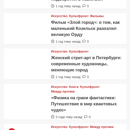
1 год тому назад
0
Искусство
Культфронт
Фильмы
Фильм «Злой город»: о том, как
маленький Козельск разозлил
великую Орду
1 год тому назад
0
Искусство
Культфронт
Женский стрит-арт в Петербурге:
современные художницы,
меняющие город
1 год тому назад
0
Искусство
Книги
Культфронт
Между прочим
«Физика на грани фантастики:
Путешествие в мир квантовых
чудес»
2 года тому назад
0
Искусство
Культфронт
Между прочим