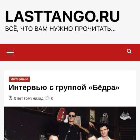
Перейти
к
содержимому
Основное
меню
Интервью
Интервью с группой «Бёдра»
8 лет тому назад
0