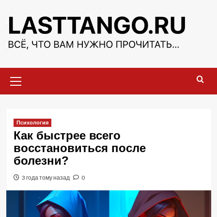
Перейти
к
содержимому
Основное
меню
Психология
Как быстрее всего
восстановиться после
болезни?
3 года тому назад
0