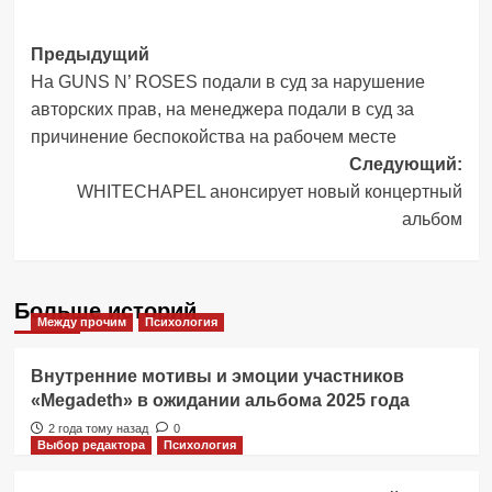
Навигация
Предыдущий
На GUNS N’ ROSES подали в суд за нарушение
записи
авторских прав, на менеджера подали в суд за
причинение беспокойства на рабочем месте
Следующий:
WHITECHAPEL анонсирует новый концертный
альбом
Больше историй
Между прочим
Психология
Внутренние мотивы и эмоции участников
«Megadeth» в ожидании альбома 2025 года
2 года тому назад
0
Выбор редактора
Психология