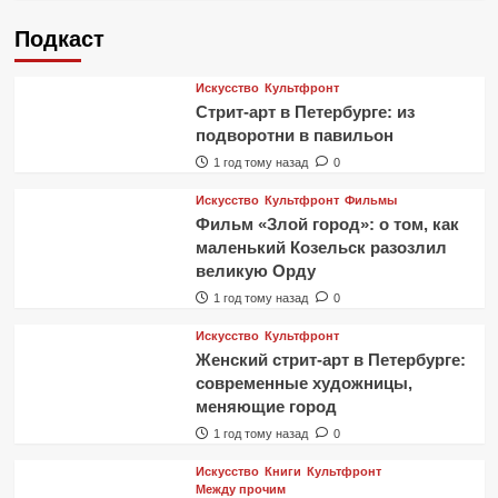
Подкаст
Искусство
Культфронт
Стрит-арт в Петербурге: из
подворотни в павильон
1 год тому назад
0
Искусство
Культфронт
Фильмы
Фильм «Злой город»: о том, как
маленький Козельск разозлил
великую Орду
1 год тому назад
0
Искусство
Культфронт
Женский стрит-арт в Петербурге:
современные художницы,
меняющие город
1 год тому назад
0
Искусство
Книги
Культфронт
Между прочим