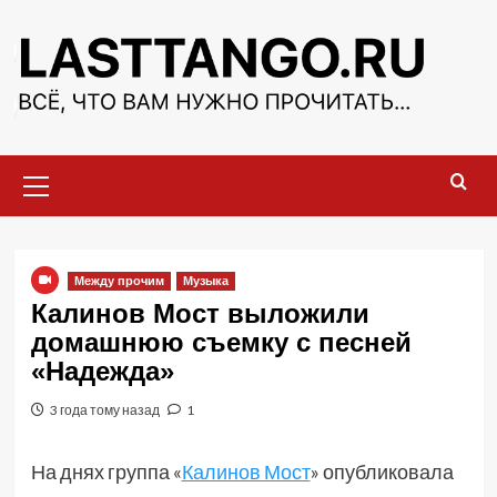
Перейти
к
содержимому
Основное
меню
Между прочим
Музыка
Калинов Мост выложили
домашнюю съемку с песней
«Надежда»
3 года тому назад
1
На днях группа «
Калинов Мост
» опубликовала