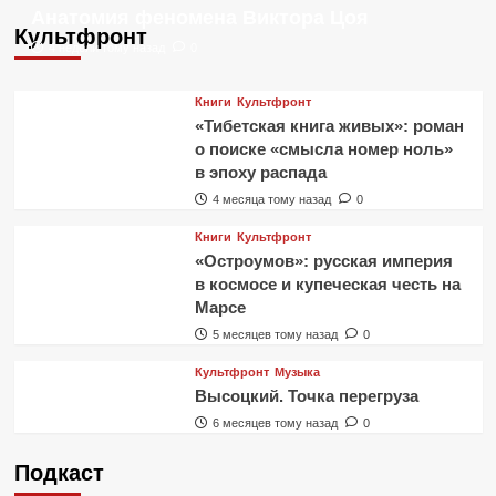
Анатомия феномена Виктора Цоя
Культфронт
4 недели тому назад
0
Книги
Культфронт
«Тибетская книга живых»: роман
о поиске «смысла номер ноль»
в эпоху распада
4 месяца тому назад
0
Книги
Культфронт
«Остроумов»: русская империя
в космосе и купеческая честь на
Марсе
5 месяцев тому назад
0
Культфронт
Музыка
Высоцкий. Точка перегруза
6 месяцев тому назад
0
Подкаст