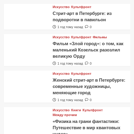
Искусство
Культфронт
Стрит-арт в Петербурге: из
подворотни в павильон
1 год тому назад
0
Искусство
Культфронт
Фильмы
Фильм «Злой город»: о том, как
маленький Козельск разозлил
великую Орду
1 год тому назад
0
Искусство
Культфронт
Женский стрит-арт в Петербурге:
современные художницы,
меняющие город
1 год тому назад
0
Искусство
Книги
Культфронт
Между прочим
«Физика на грани фантастики:
Путешествие в мир квантовых
чудес»