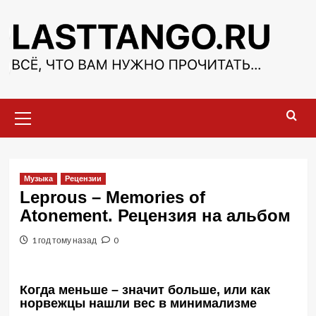
Перейти
к
содержимому
Основное
меню
Музыка
Рецензии
Leprous – Memories of
Atonement. Рецензия на альбом
1 год тому назад
0
Когда меньше – значит больше, или как
норвежцы нашли вес в минимализме