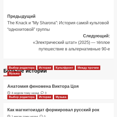
Навигация
Предыдущий
The Knack и “My Sharona”: История самой культовой
записи
“однохитовой” группы
Следующий:
«Электрический штат» (2025) — тёплое
путешествие в альтернативные 90-е
Выбор редактора
Истории
Культфронт
Между прочим
Больше историй
Музыка
Анатомия феномена Виктора Цоя
4 недели тому назад
0
Выбор редактора
Истории
Музыка
Как магнитоиздат формировал русский рок
1 месяц тому назад
0