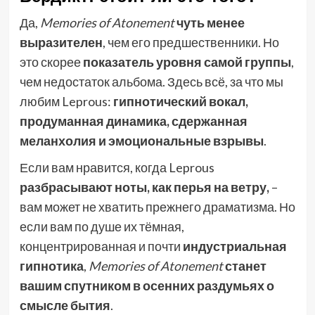
Да,
Memories of Atonement
чуть менее
выразителен
, чем его предшественники. Но
это скорее
показатель уровня самой группы
,
чем недостаток альбома. Здесь всё, за что мы
любим Leprous:
гипнотический вокал,
продуманная динамика, сдержанная
меланхолия и эмоциональные взрывы
.
Если вам нравится, когда Leprous
разбрасывают ноты, как перья на ветру,
–
вам может не хватить прежнего драматизма. Но
если вам по душе их тёмная,
концентрированная и почти
индустриальная
гипнотика
,
Memories of Atonement
станет
вашим спутником в осенних раздумьях о
смысле бытия
.