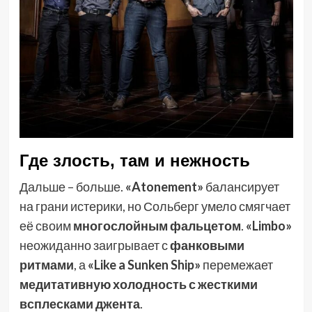
Где злость, там и нежность
Дальше – больше.
«Atonement»
балансирует
на грани истерики, но Сольберг умело смягчает
её своим
многослойным фальцетом
.
«Limbo»
неожиданно заигрывает с
фанковыми
ритмами
, а
«Like a Sunken Ship»
перемежает
медитативную холодность с жесткими
всплесками джента
.