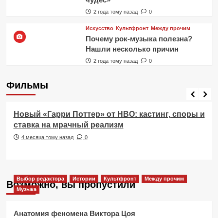
2 года тому назад
0
Искусство
Культфронт
Между прочим
Почему рок-музыка полезна?
Нашли несколько причин
2 года тому назад
0
Фильмы
Фильмы
Новый «Гарри Поттер» от HBO: кастинг, споры и
ставка на мрачный реализм
4 месяца тому назад
0
Выбор редактора
Истории
Культфронт
Между прочим
Возможно, вы пропустили
Музыка
Анатомия феномена Виктора Цоя