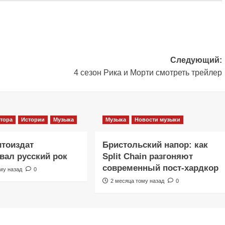
Следующий:
4 сезон Рика и Морти смотреть трейлер
тора
Истории
Музыка
Музыка
Новости музыки
итоиздат
Бристольский напор: как
ал русский рок
Split Chain разгоняют
современный пост-хардкор
му назад
0
2 месяца тому назад
0