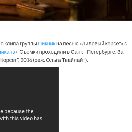
го клипа группы
Пикник
на песню «Лиловый корсет» с
еликана
«. Съемки проходили в Санкт-Петербурге. За
орсет”, 2016 (реж. Ольга Твайлайт).