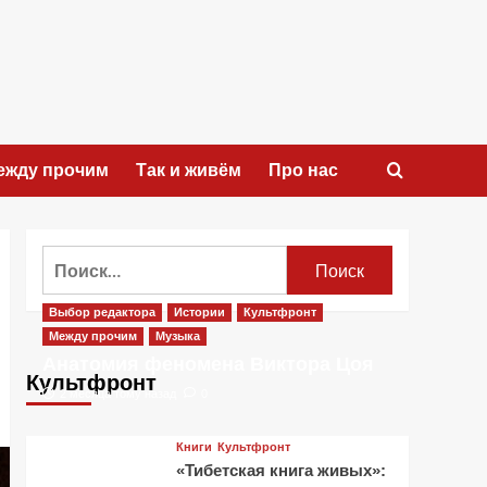
ежду прочим
Так и живём
Про нас
Найти:
Выбор редактора
Истории
Культфронт
Между прочим
Музыка
Анатомия феномена Виктора Цоя
Культфронт
2 месяца тому назад
0
Книги
Культфронт
«Тибетская книга живых»: