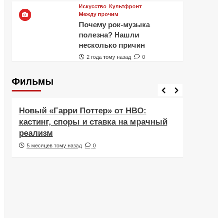
Искусство
Культфронт
Между прочим
Почему рок-музыка
полезна? Нашли
несколько причин
2 года тому назад
0
Фильмы
Фильмы
Рецен
Новый «Гарри Поттер» от HBO:
Реце
кастинг, споры и ставка на мрачный
Навс
реализм
друж
5 месяцев тому назад
0
6 ме