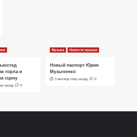
ыки
Музыка
Новости музыки
Ньюстед
Новый паспорт Юрия
к горла и
Музыченко
на сцену
3 месяца тому назад
0
му назад
0