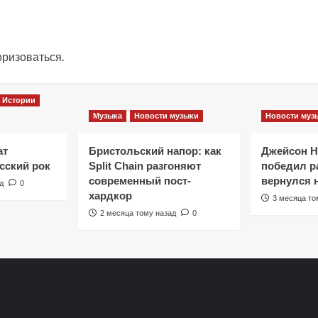
оризоваться
.
Истории
Музыка
Новости музыки
Новости муз
ат
Бристольский напор: как
Джейсон 
сский рок
Split Chain разгоняют
победил ра
современный пост-
вернулся 
д
0
хардкор
3 месяца то
2 месяца тому назад
0