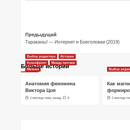
Навигация
Предыдущий
Тараканы! — Интернет и Боеголовки (2019)
записи
Выбор редактора
Истории
Культфронт
Между прочим
Больше историй
Музыка
Выбор редак
Анатомия феномена
Как магн
Виктора Цоя
формиров
2 месяца тому назад
0
2 месяца то