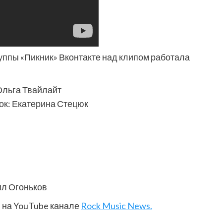
ппы «Пикник» Вконтакте над клипом работала
Ольга Твайлайт
Фильмы
ок: Екатерина Стецюк
«Как приручить лису»: триллер,
который охотится не за маньяком, а
за человеческими слабостями
10 месяцев тому назад
0
ил Огоньков
и на YouTube канале
Rock Music News.