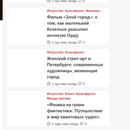
1 год тому назад
0
Искусство
Культфронт
Фильмы
Фильм «Злой город»: о
том, как маленький
Козельск разозлил
великую Орду
1 год тому назад
0
Искусство
Культфронт
Женский стрит-арт в
Петербурге: современные
художницы, меняющие
город
1 год тому назад
0
Искусство
Книги
Культфронт
Между прочим
«Физика на грани
фантастики: Путешествие
в мир квантовых чудес»
2 года тому назад
0