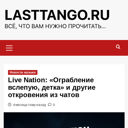
Перейти
к
содержимому
Основное
меню
Новости музыки
Live Nation: «Ограбление
вслепую, детка» и другие
откровения из чатов
4 месяца тому назад
0