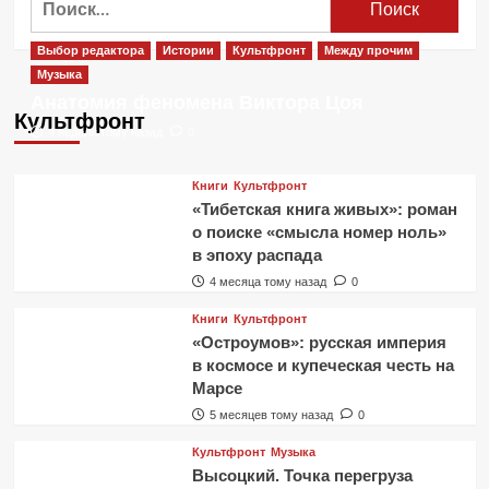
Выбор редактора
Истории
Культфронт
Между прочим
Музыка
Анатомия феномена Виктора Цоя
Культфронт
4 недели тому назад
0
Книги
Культфронт
«Тибетская книга живых»: роман
о поиске «смысла номер ноль»
в эпоху распада
4 месяца тому назад
0
Книги
Культфронт
«Остроумов»: русская империя
в космосе и купеческая честь на
Марсе
5 месяцев тому назад
0
Культфронт
Музыка
Высоцкий. Точка перегруза