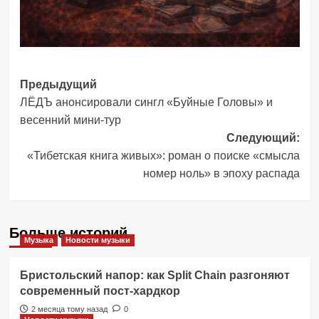
Навигация
Предыдущий
ЛЁДЪ анонсировали сингл «Буйные Головы» и
записи
весенний мини-тур
Следующий:
«Тибетская книга живых»: роман о поиске «смысла
номер ноль» в эпоху распада
Больше историй
Музыка
Новости музыки
Бристольский напор: как Split Chain разгоняют
современный пост-хардкор
2 месяца тому назад
0