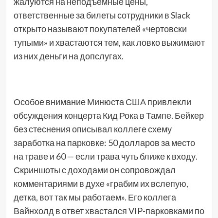
жалуются на неподъемные цены,
ответственные за билеты сотрудники в Slack
открыто называют покупателей «чертовски
тупыми» и хвастаются тем, как ловко выжимают
из них деньги на допслугах.
Особое внимание Минюста США привлекли
обсуждения концерта Кид Рока в Тампе. Бейкер
без стеснения описывал коллеге схему
заработка на парковке: 50 долларов за место
на траве и 60 — если трава чуть ближе к входу.
Скриншоты с доходами он сопровождал
комментариями в духе «грабим их вслепую,
детка, вот так мы работаем». Его коллега
Вайнхолд в ответ хвастался VIP-парковками по