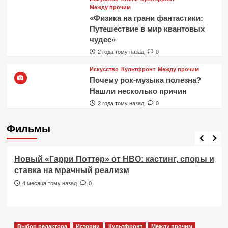
Между прочим
«Физика на грани фантастики:
Путешествие в мир квантовых
чудес»
2 года тому назад
0
Искусство
Культфронт
Между прочим
Почему рок-музыка полезна?
Нашли несколько причин
2 года тому назад
0
Фильмы
Фильмы
Новый «Гарри Поттер» от HBO: кастинг, споры и
ставка на мрачный реализм
4 месяца тому назад
0
Выбор редактора
Истории
Культфронт
Между прочим