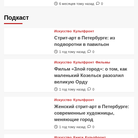
6 месяцев тому назад
0
Подкаст
Искусство
Культфронт
Стрит-арт в Петербурге: из
подворотни в павильон
1 год тому назад
0
Искусство
Культфронт
Фильмы
Фильм «Злой город»: о том, как
маленький Козельск разозлил
великую Орду
1 год тому назад
0
Искусство
Культфронт
Женский стрит-арт в Петербурге:
современные художницы,
меняющие город
1 год тому назад
0
Искусство
Книги
Культфронт