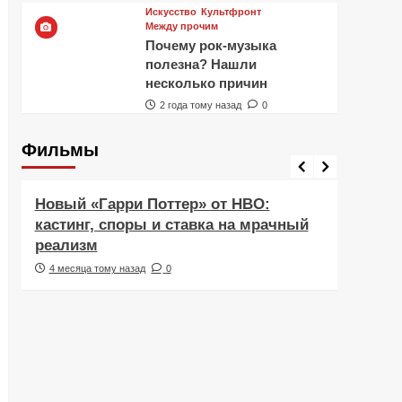
Искусство
Культфронт
Между прочим
Почему рок-музыка
полезна? Нашли
несколько причин
2 года тому назад
0
Фильмы
Фильмы
Рецен
Новый «Гарри Поттер» от HBO:
Реце
кастинг, споры и ставка на мрачный
Навс
реализм
друж
4 месяца тому назад
0
5 ме