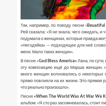
Так, например, по поводу песни «
Beuatiful
Рей сказала: «Я не знала, чего ожидать, и
подумала о женщинах, которые правда могут
«Негодяйка» — подходящее для неё слово. 
меня. Мало таких женщин».
В песне «
God Bless America»
Лана, по сути
эту композицию ещё до Марша женщин, но
много женщин волновались о некоторых з
прямо повлияли на их жизни. Это прямая ра
что реально произошло».
Песня
«When The World Was At War We K
альбом: «Я сто раз засомневалась, стоит ли