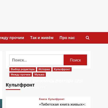
ежду прочим
Так и живём
Про нас
Найти:
Выбор редактора
Истории
Культфронт
Между прочим
Музыка
Анатомия феномена Виктора Цоя
Культфронт
4 недели тому назад
0
Книги
Культфронт
«Тибетская книга живых»: