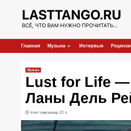
Перейти
к
содержимому
Главная
Музыка
Интервью
Рецензи
Музыка
Lust for Life
Ланы Дель Ре
9 лет тому назад
0