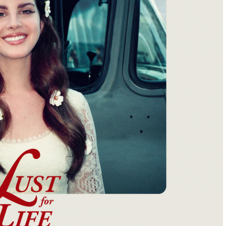
Фильмы
«Как приручить лису»: триллер,
который охотится не за маньяком, а
за человеческими слабостями
9 месяцев тому назад
0