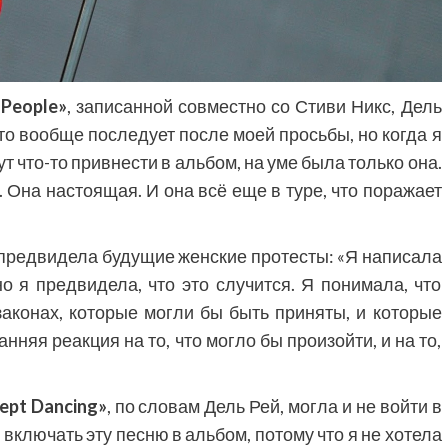
 People»
, записанной совместно со Стиви Никс, Дель
 что вообще последует после моей просьбы, но когда я
 что-то привнести в альбом, на уме была только она.
Она настоящая. И она всё еще в туре, что поражает
, предвидела будущие женские протесты: «Я написала
 я предвидела, что это случится. Я понимала, что
аконах, которые могли бы быть приняты, и которые
нняя реакция на то, что могло бы произойти, и на то,
ept Dancing»
, по словам Дель Рей,
могла и не войти в
 включать эту песню в альбом, потому что я не хотела