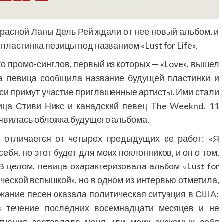
расной Ланы Дель Рей ждали от нее новый альбом, и
пластинка певицы под названием «Lust for Life».
 промо-синглов, первый из которых — «Love», вышел
та певица сообщила название будущей пластинки и
си примут участие приглашенные артисты. Ими стали
ица Стиви Никс и канадский певец The Weeknd. 11
оявилась обложка будущего альбома.
»
отличается от четырех предыдущих ее работ: «Я
бя, но этот будет для моих поклонников, и он о том,
 В целом, певица охарактеризовала альбом «Lust for
тической вспышкой», но в одном из интервью отметила,
жание песен оказала политическая ситуация в США:
в течение последних восемнадцати месяцев и не
итуация заставляла меня или моих знакомых себя