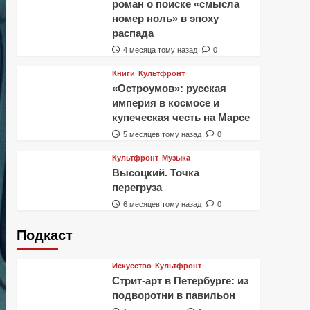
роман о поиске «смысла
номер ноль» в эпоху
распада
4 месяца тому назад
0
Книги
Культфронт
«Остроумов»: русская
империя в космосе и
купеческая честь на Марсе
5 месяцев тому назад
0
Культфронт
Музыка
Высоцкий. Точка
перегруза
6 месяцев тому назад
0
Подкаст
Искусство
Культфронт
Стрит-арт в Петербурге: из
подворотни в павильон