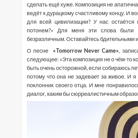
сделать ещё хуже. Композиция не апатична
ведёт к дурацкому счастливому концу. И во
для всей цивилизации? У нас остаётся
потонем?» Для меня эти слова были н
безразличным. Оставайтесь бдительными и
О песне
«Tomorrow Never Came»
, запи
следующее: «Эта композиция не о чём-то ко
быть очень осторожной, если собираюсь петь
потому что она не задевает за живое. И я
поклонник своего отца. И мне понравилось
диалог, каким бы сюрреалистичным образом