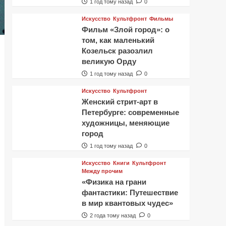
1 год тому назад
0
Искусство
Культфронт
Фильмы
Фильм «Злой город»: о
том, как маленький
Козельск разозлил
великую Орду
1 год тому назад
0
Искусство
Культфронт
Женский стрит-арт в
Петербурге: современные
художницы, меняющие
город
1 год тому назад
0
Искусство
Книги
Культфронт
Между прочим
«Физика на грани
фантастики: Путешествие
в мир квантовых чудес»
2 года тому назад
0