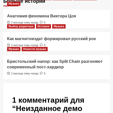
Больше историй
Музыка
Анатомия феномена Виктора Цоя
2 месяца тому назад
0
Выбор редактора
Истории
Музыка
Как магнитоиздат формировал русский рок
2 месяца тому назад
0
Музыка
Новости музыки
Бристольский напор: как Split Chain разгоняют
современный пост-хардкор
2 месяца тому назад
0
1 комментарий для
“
Неизданное демо