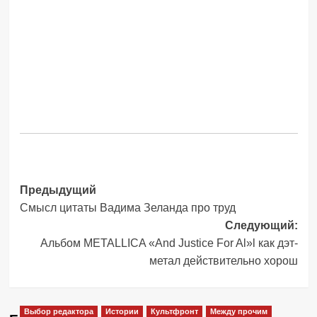
Навигация
Предыдущий
Смысл цитаты Вадима Зеланда про труд
записи
Следующий:
Альбом METALLICA «And Justice For Al»l как дэт-
метал действительно хорош
Выбор редактора
Истории
Культфронт
Между прочим