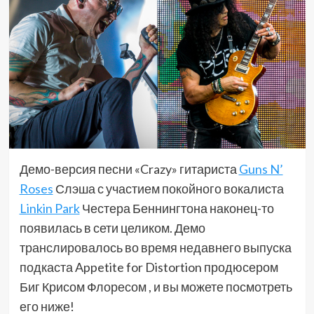
Демо-версия песни «Crazy» гитариста
Guns N’
Roses
Слэша с участием покойного вокалиста
Linkin Park
Честера Беннингтона наконец-то
появилась в сети целиком. Демо
транслировалось во время недавнего выпуска
подкаста Appetite for Distortion продюсером
Биг Крисом Флоресом , и вы можете посмотреть
его ниже!