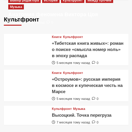
Выбор редактора
Истории
Культфронт
Между прочим
Музыка
Анатомия феномена Виктора Цоя
Культфронт
2 месяца тому назад
0
Книги
Культфронт
«Тибетская книга живых»: роман
о поиске «смысла номер ноль»
в эпоху распада
5 месяцев тому назад
0
Книги
Культфронт
«Остроумов»: русская империя
в космосе и купеческая честь на
Марсе
5 месяцев тому назад
0
Культфронт
Музыка
Высоцкий. Точка перегруза
7 месяцев тому назад
0