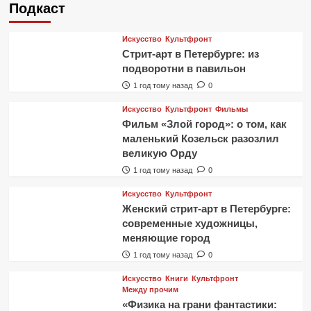
Подкаст
Искусство
Культфронт
Стрит-арт в Петербурге: из
подворотни в павильон
1 год тому назад
0
Искусство
Культфронт
Фильмы
Фильм «Злой город»: о том, как
маленький Козельск разозлил
великую Орду
1 год тому назад
0
Искусство
Культфронт
Женский стрит-арт в Петербурге:
современные художницы,
меняющие город
1 год тому назад
0
Искусство
Книги
Культфронт
Между прочим
«Физика на грани фантастики: