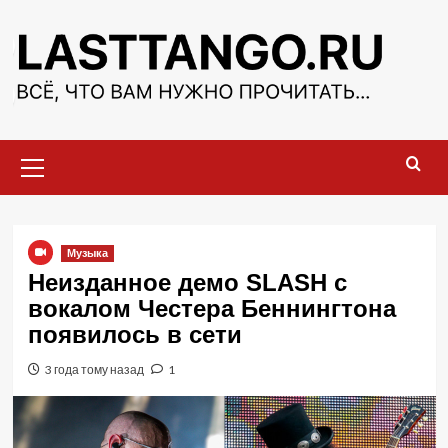
Перейти
к
содержимому
Основное
меню
Музыка
Неизданное демо SLASH с
вокалом Честера Беннингтона
появилось в сети
3 года тому назад
1