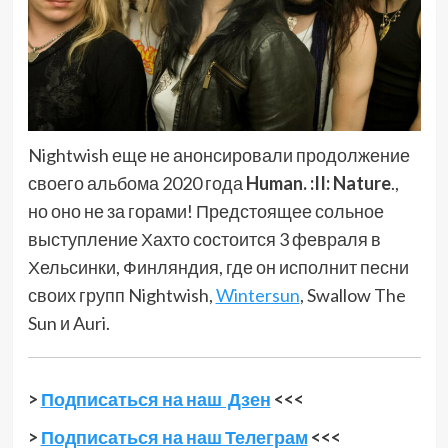
Nightwish еще не анонсировали продолжение
своего альбома 2020 года
Human. :II: Nature
.,
но оно не за горами! Предстоящее сольное
выступление Хахто состоится 3 февраля в
Хельсинки, Финляндия, где он исполнит песни
своих групп Nightwish,
Wintersun
, Swallow The
Sun и Auri.
>
Подписаться на наш Дзен
<<<
>
Подписаться на наш Телеграм
<<<