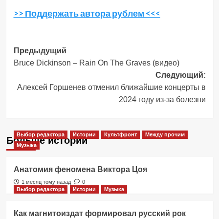
>> Поддержать автора рублем <<<
Навигация
Предыдущий
Bruce Dickinson – Rain On The Graves (видео)
записи
Следующий:
Алексей Горшенев отменил ближайшие концерты в
2024 году из-за болезни
Выбор редактора
Истории
Культфронт
Между прочим
Больше историй
Музыка
Анатомия феномена Виктора Цоя
1 месяц тому назад
0
Выбор редактора
Истории
Музыка
Как магнитоиздат формировал русский рок