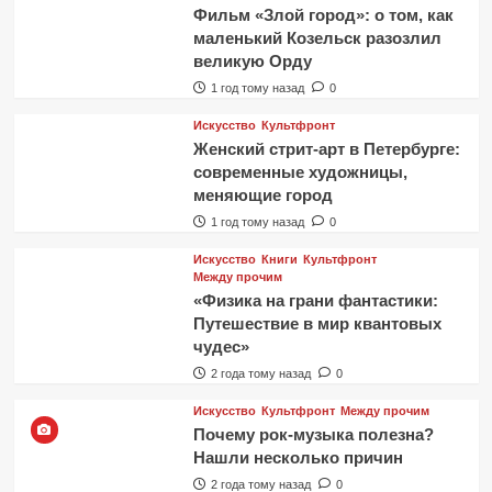
Фильм «Злой город»: о том, как
маленький Козельск разозлил
великую Орду
1 год тому назад
0
Искусство
Культфронт
Женский стрит-арт в Петербурге:
современные художницы,
меняющие город
1 год тому назад
0
Искусство
Книги
Культфронт
Между прочим
«Физика на грани фантастики:
Путешествие в мир квантовых
чудес»
2 года тому назад
0
Искусство
Культфронт
Между прочим
Почему рок-музыка полезна?
Нашли несколько причин
2 года тому назад
0