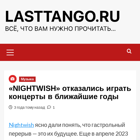
Перейти
к
содержимому
Основное
меню
Музыка
«NIGHTWISH» отказались играть
концерты в ближайшие годы
3 года тому назад
1
Nightwish
ясно дали понять, что гастрольный
перерыв — это их будущее. Еще в апреле 2023