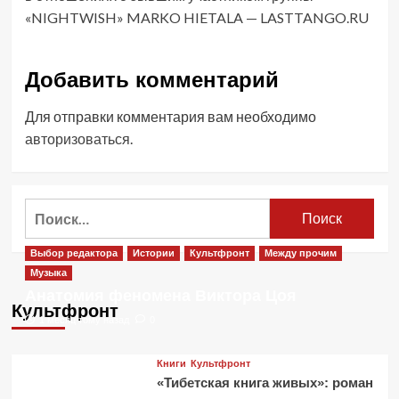
«NIGHTWISH» MARKO HIETALA — LASTTANGO.RU
Добавить комментарий
Для отправки комментария вам необходимо
авторизоваться
.
Найти:
Выбор редактора
Истории
Культфронт
Между прочим
Музыка
Анатомия феномена Виктора Цоя
Культфронт
1 месяц тому назад
0
Книги
Культфронт
«Тибетская книга живых»: роман