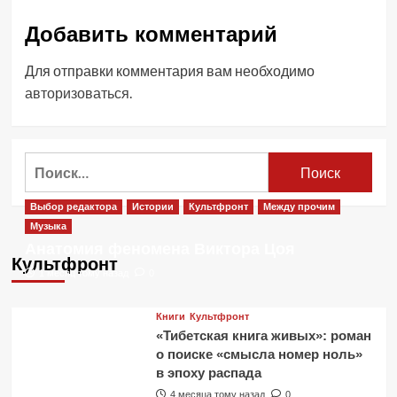
Добавить комментарий
Для отправки комментария вам необходимо
авторизоваться
.
Найти:
Выбор редактора
Истории
Культфронт
Между прочим
Музыка
Анатомия феномена Виктора Цоя
Культфронт
1 месяц тому назад
0
Книги
Культфронт
«Тибетская книга живых»: роман
о поиске «смысла номер ноль»
в эпоху распада
4 месяца тому назад
0