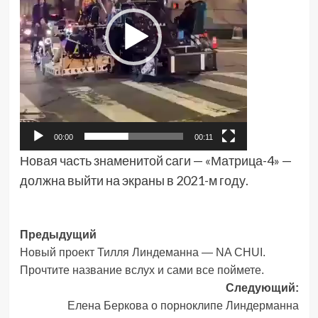
00:00
00:11
Новая часть знаменитой саги — «Матрица-4» —
должна выйти на экраны в 2021-м году.
Навигация
Предыдущий
Новый проект Тилля Линдеманна — NA CHUI.
записи
Прочтите название вслух и сами все поймете.
Следующий:
Елена Беркова о порноклипе Линдерманна