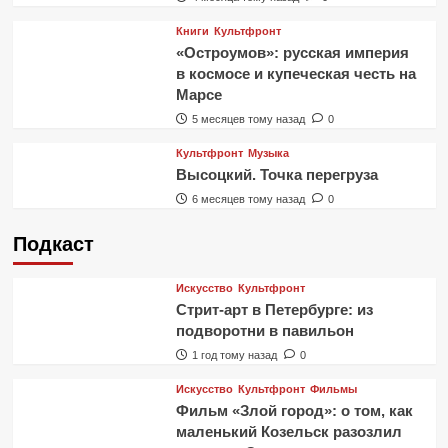
Книги
Культфронт
«Остроумов»: русская империя
в космосе и купеческая честь на
Марсе
5 месяцев тому назад
0
Культфронт
Музыка
Высоцкий. Точка перегруза
6 месяцев тому назад
0
Подкаст
Искусство
Культфронт
Стрит-арт в Петербурге: из
подворотни в павильон
1 год тому назад
0
Искусство
Культфронт
Фильмы
Фильм «Злой город»: о том, как
маленький Козельск разозлил