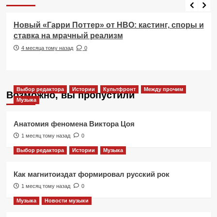
Фильмы
Новый «Гарри Поттер» от HBO: кастинг, споры и
ставка на мрачный реализм
4 месяца тому назад
0
Выбор редактора
Истории
Культфронт
Между прочим
Возможно, вы пропустили
Музыка
Анатомия феномена Виктора Цоя
1 месяц тому назад
0
Выбор редактора
Истории
Музыка
Как магнитоиздат формировал русский рок
1 месяц тому назад
0
Музыка
Новости музыки