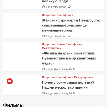
великую Орду
1 год тому назад
0
Искусство
Культфронт
Женский стрит-арт в Петербурге:
современные художницы,
меняющие город
1 год тому назад
0
Искусство
Книги
Культфронт
Между прочим
«Физика на грани фантастики:
Путешествие в мир квантовых
чудес»
2 года тому назад
0
Искусство
Культфронт
Между прочим
Почему рок-музыка полезна?
Нашли несколько причин
2 года тому назад
0
Фильмы