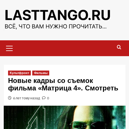
Перейти
к
содержимому
Основное
меню
Культфронт
Фильмы
Новые кадры со съемок
фильма «Матрица 4». Смотреть
6 лет тому назад
0