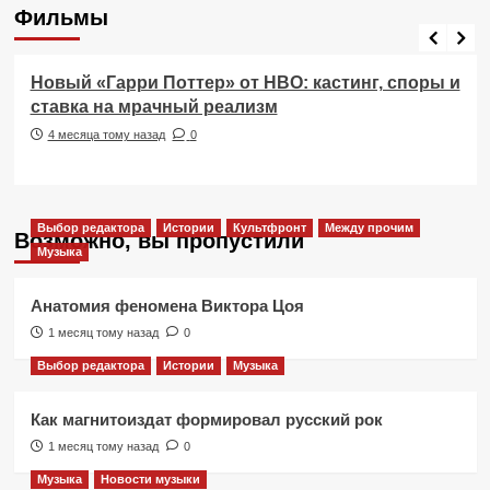
Фильмы
Фильмы
Новый «Гарри Поттер» от HBO: кастинг, споры и
ставка на мрачный реализм
4 месяца тому назад
0
Выбор редактора
Истории
Культфронт
Между прочим
Возможно, вы пропустили
Музыка
Анатомия феномена Виктора Цоя
1 месяц тому назад
0
Выбор редактора
Истории
Музыка
Как магнитоиздат формировал русский рок
1 месяц тому назад
0
Музыка
Новости музыки