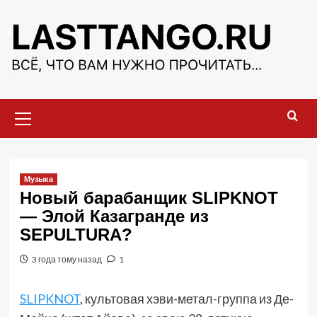
Перейти
к
содержимому
Основное
меню
Музыка
Новый барабанщик SLIPKNOT
— Элой Казагранде из
SEPULTURA?
3 года тому назад
1
SLIPKNOT
, культовая хэви-метал-группа из Де-