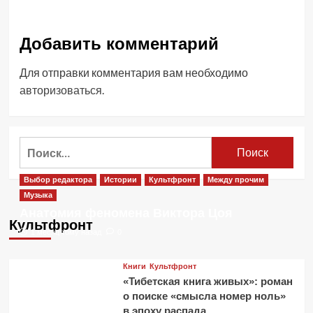
Добавить комментарий
Для отправки комментария вам необходимо
авторизоваться
.
Найти:
Выбор редактора
Истории
Культфронт
Между прочим
Музыка
Анатомия феномена Виктора Цоя
Культфронт
1 месяц тому назад
0
Книги
Культфронт
«Тибетская книга живых»: роман
о поиске «смысла номер ноль»
в эпоху распада