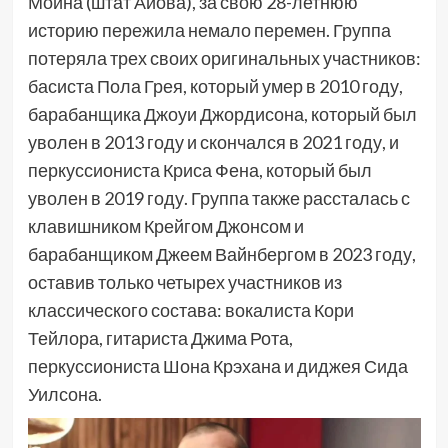
Мойна (штат Айова), за свою 28-летнюю
историю пережила немало перемен. Группа
потеряла трех своих оригинальных участников:
басиста Пола Грея, который умер в 2010 году,
барабанщика Джоуи Джордисона, который был
уволен в 2013 году и скончался в 2021 году, и
перкуссиониста Криса Фена, который был
уволен в 2019 году. Группа также рассталась с
клавишником Крейгом Джонсом и
барабанщиком Джеем Вайнбергом в 2023 году,
оставив только четырех участников из
классического состава: вокалиста Кори
Тейлора, гитариста Джима Рота,
перкуссиониста Шона Крэхана и диджея Сида
Уилсона.