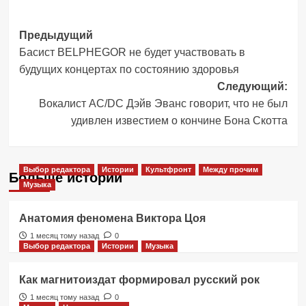
Навигация
Предыдущий
Басист BELPHEGOR не будет участвовать в
записи
будущих концертах по состоянию здоровья
Следующий:
Вокалист AC/DC Дэйв Эванс говорит, что не был
удивлен известием о кончине Бона Скотта
Выбор редактора
Истории
Культфронт
Между прочим
Больше историй
Музыка
Анатомия феномена Виктора Цоя
1 месяц тому назад
0
Выбор редактора
Истории
Музыка
Как магнитоиздат формировал русский рок
1 месяц тому назад
0