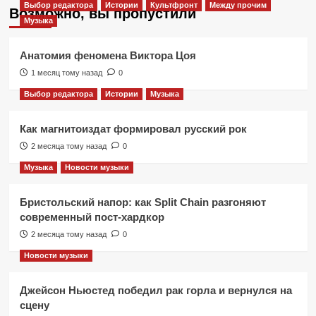
Выбор редактора
Истории
Культфронт
Между прочим
Возможно, вы пропустили
Музыка
Анатомия феномена Виктора Цоя
1 месяц тому назад
0
Выбор редактора
Истории
Музыка
Как магнитоиздат формировал русский рок
2 месяца тому назад
0
Музыка
Новости музыки
Бристольский напор: как Split Chain разгоняют
современный пост-хардкор
2 месяца тому назад
0
Новости музыки
Джейсон Ньюстед победил рак горла и вернулся на
сцену