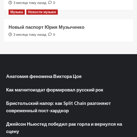
3 месяца тому назад
0
Музыка
Новости музыки
Новый паспорт Юрия Музыченко
3 месяца тому назад
0
Анатомия феномена Виктора Цоя
Как магнитоиздат формировал русский рок
Бристольский напор: как Split Chain разгоняют
современный пост-хардкор
Джейсон Ньюстед победил рак горла и вернулся на
сцену