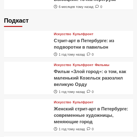
6 месяцев тому назад
0
Подкаст
Искусство
Культфронт
Стрит-арт в Петербурге: из
подворотни в павильон
1 год тому назад
0
Искусство
Культфронт
Фильмы
Фильм «Злой город»: о том, как
маленький Козельск разозлил
великую Орду
1 год тому назад
0
Искусство
Культфронт
Женский стрит-арт в Петербурге:
современные художницы,
меняющие город
1 год тому назад
0