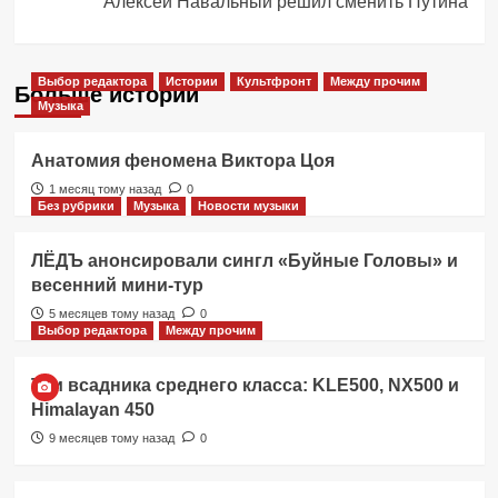
Алексей Навальный решил сменить Путина
Выбор редактора
Истории
Культфронт
Между прочим
Больше историй
Музыка
Анатомия феномена Виктора Цоя
1 месяц тому назад
0
Без рубрики
Музыка
Новости музыки
ЛЁДЪ анонсировали сингл «Буйные Головы» и
весенний мини-тур
5 месяцев тому назад
0
Выбор редактора
Между прочим
Три всадника среднего класса: KLE500, NX500 и
Himalayan 450
9 месяцев тому назад
0