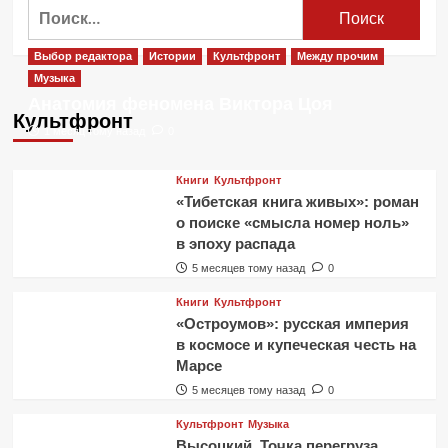
Найти:
Выбор редактора
Истории
Культфронт
Между прочим
Музыка
Анатомия феномена Виктора Цоя
Культфронт
1 месяц тому назад
0
Книги
Культфронт
«Тибетская книга живых»: роман
о поиске «смысла номер ноль»
в эпоху распада
5 месяцев тому назад
0
Книги
Культфронт
«Остроумов»: русская империя
в космосе и купеческая честь на
Марсе
5 месяцев тому назад
0
Культфронт
Музыка
Высоцкий. Точка перегруза