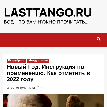
Перейти
к
содержимому
Основное
меню
Без рубрики
Между прочим
Новый Год. Инструкция по
применению. Как отметить в
2022 году
10 лет тому назад
4