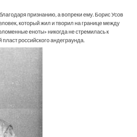
 благодаря признанию, а вопреки ему. Борис Усов
человек, который жил и творил на границе между
оломенные еноты» никогда не стремилась к
й пласт российского андеграунда.