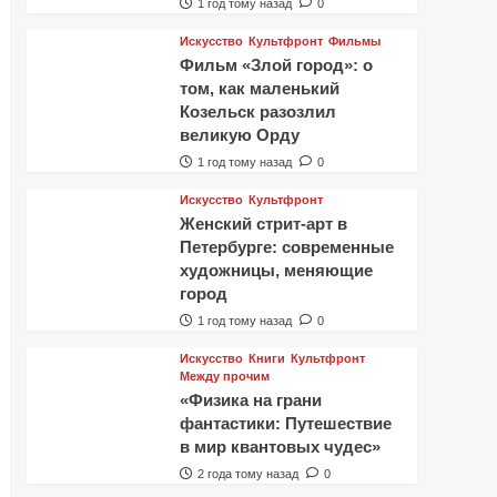
1 год тому назад
0
Искусство
Культфронт
Фильмы
Фильм «Злой город»: о
том, как маленький
Козельск разозлил
великую Орду
1 год тому назад
0
Искусство
Культфронт
Женский стрит-арт в
Петербурге: современные
художницы, меняющие
город
1 год тому назад
0
Искусство
Книги
Культфронт
Между прочим
«Физика на грани
фантастики: Путешествие
в мир квантовых чудес»
2 года тому назад
0