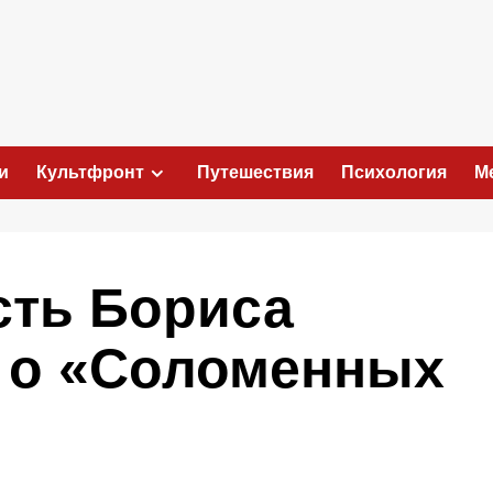
и
Культфронт
Путешествия
Психология
М
сть Бориса
ь о «Соломенных