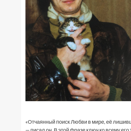
«Отчаянный поиск Любви в мире, её лиши
— писал он. В этой фразе ключ ко всему его