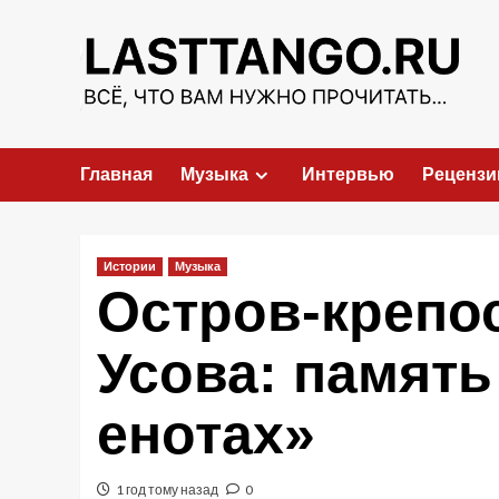
Перейти
к
содержимому
Главная
Музыка
Интервью
Рецензи
Истории
Музыка
Остров-крепо
Усова: памят
енотах»
1 год тому назад
0