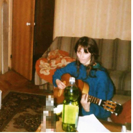
Фильмы
«Как приручить лису»: триллер,
который охотится не за маньяком, а
за человеческими слабостями
9 месяцев тому назад
0