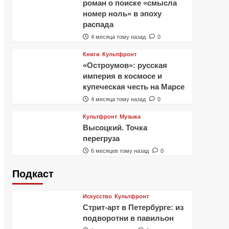
роман о поиске «смысла
номер ноль» в эпоху
распада
4 месяца тому назад
0
Книги
Культфронт
«Остроумов»: русская
империя в космосе и
купеческая честь на Марсе
4 месяца тому назад
0
Культфронт
Музыка
Высоцкий. Точка
перегруза
6 месяцев тому назад
0
Подкаст
Искусство
Культфронт
Стрит-арт в Петербурге: из
подворотни в павильон