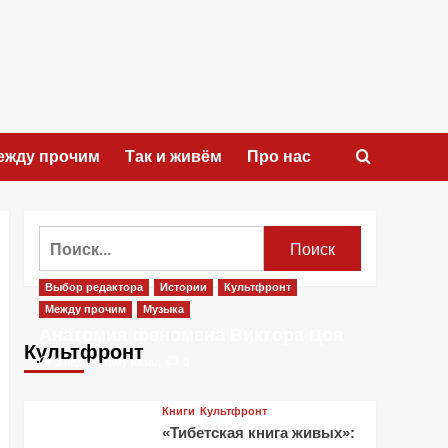
ежду прочим
Так и живём
Про нас
Найти:
Выбор редактора
Истории
Культфронт
Между прочим
Музыка
Анатомия феномена Виктора Цоя
Культфронт
3 недели тому назад
0
Книги
Культфронт
«Тибетская книга живых»: