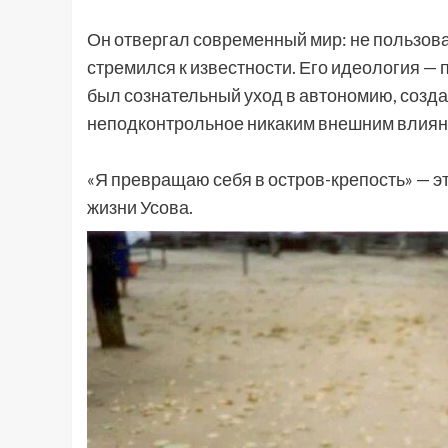
Он отвергал современный мир: не пользова
стремился к известности. Его идеология — п
был сознательный уход в автономию, создан
неподконтрольное никаким внешним влиян
«Я превращаю себя в остров-крепость» — эт
жизни Усова.