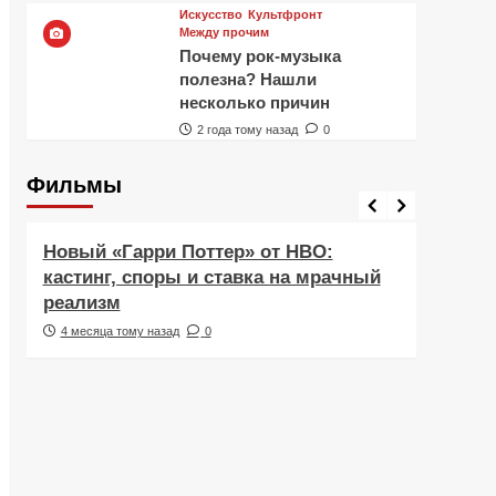
Искусство
Культфронт
Между прочим
Почему рок-музыка
полезна? Нашли
несколько причин
2 года тому назад
0
Фильмы
Фильмы
Рецен
Новый «Гарри Поттер» от HBO:
Реце
кастинг, споры и ставка на мрачный
Навс
реализм
друж
4 месяца тому назад
0
5 ме