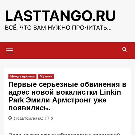
Перейти
к
содержимому
Основное
меню
Между прочим
Музыка
Первые серьезные обвинения в
адрес новой вокалистки Linkin
Park Эмили Армстронг уже
появились.
2 года тому назад
0
Первые серьезные обвинения в адрес новой