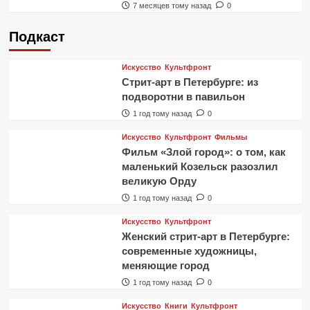
7 месяцев тому назад
0
Подкаст
Искусство
Культфронт
Стрит-арт в Петербурге: из
подворотни в павильон
1 год тому назад
0
Искусство
Культфронт
Фильмы
Фильм «Злой город»: о том, как
маленький Козельск разозлил
великую Орду
1 год тому назад
0
Искусство
Культфронт
Женский стрит-арт в Петербурге:
современные художницы,
меняющие город
1 год тому назад
0
Искусство
Книги
Культфронт