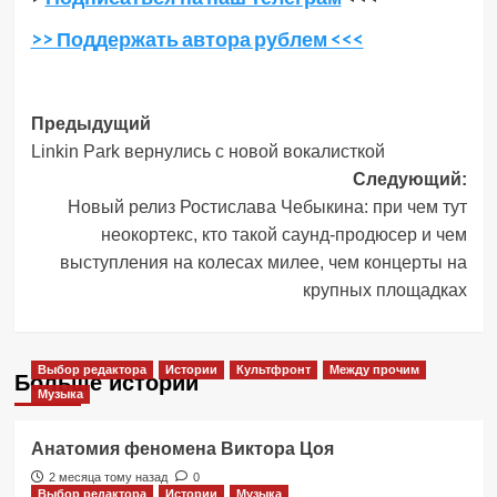
>> Поддержать автора рублем <<<
Навигация
Предыдущий
Linkin Park вернулись с новой вокалисткой
записи
Следующий:
Новый релиз Ростислава Чебыкина: при чем тут
неокортекс, кто такой саунд-продюсер и чем
выступления на колесах милее, чем концерты на
крупных площадках
Выбор редактора
Истории
Культфронт
Между прочим
Больше историй
Музыка
Анатомия феномена Виктора Цоя
2 месяца тому назад
0
Выбор редактора
Истории
Музыка