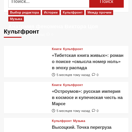
Выбор редактора
Истории
Культфронт
Между прочим
Музыка
Анатомия феномена Виктора Цоя
Культфронт
2 месяца тому назад
0
Книги
Культфронт
«Тибетская книга живых»: роман
о поиске «смысла номер ноль»
в эпоху распада
5 месяцев тому назад
0
Книги
Культфронт
«Остроумов»: русская империя
в космосе и купеческая честь на
Марсе
5 месяцев тому назад
0
Культфронт
Музыка
Высоцкий. Точка перегруза