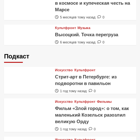
в космосе и купеческая честь на
Марсе
5 месяцев тому назад
0
Культфронт
Музыка
Высоцкий. Точка перегруза
6 месяцев тому назад
0
Подкаст
Искусство
Культфронт
Стрит-арт в Петербурге: из
подворотни в павильон
1 год тому назад
0
Искусство
Культфронт
Фильмы
Фильм «Злой город»: о том, как
маленький Козельск разозлил
великую Орду
1 год тому назад
0
Искусство
Культфронт