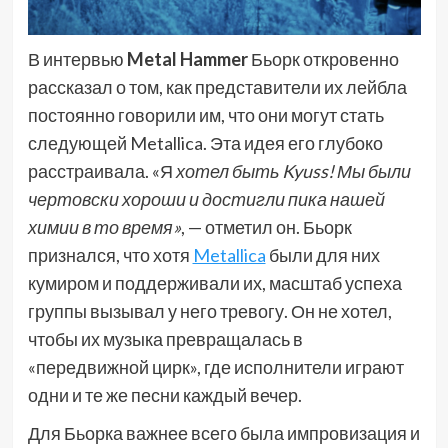
В интервью
Metal Hammer
Бьорк откровенно
рассказал о том, как представители их лейбла
постоянно говорили им, что они могут стать
следующей Metallica. Эта идея его глубоко
расстраивала. «Я
хотел быть Kyuss! Мы были
чертовски хороши и достигли пика нашей
химии в то время»
, — отметил он. Бьорк
признался, что хотя
Metallica
были для них
кумиром и поддерживали их, масштаб успеха
группы вызывал у него тревогу. Он не хотел,
чтобы их музыка превращалась в
«передвижной цирк», где исполнители играют
одни и те же песни каждый вечер.
Для Бьорка важнее всего была импровизация и