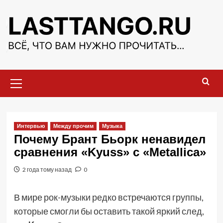
Перейти
к
содержимому
Основное
меню
Интервью
Между прочим
Музыка
Почему Брант Бьорк ненавидел
сравнения «Kyuss» с «Metallica»
2 года тому назад
0
В мире рок-музыки редко встречаются группы,
которые смогли бы оставить такой яркий след,