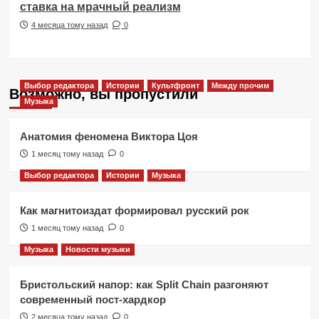
ставка на мрачный реализм
4 месяца тому назад
0
Выбор редактора
Истории
Культфронт
Между прочим
Возможно, вы пропустили
Музыка
Анатомия феномена Виктора Цоя
1 месяц тому назад
0
Выбор редактора
Истории
Музыка
Как магнитоиздат формировал русский рок
1 месяц тому назад
0
Музыка
Новости музыки
Бристольский напор: как Split Chain разгоняют
современный пост-хардкор
2 месяца тому назад
0