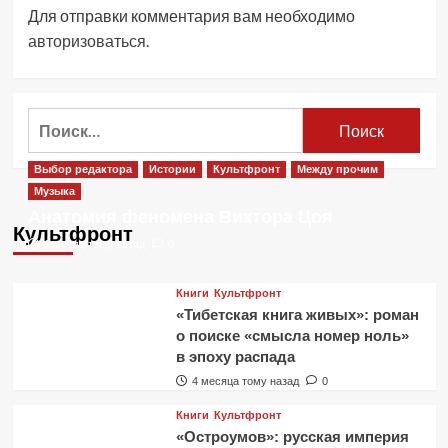
Для отправки комментария вам необходимо
авторизоваться
.
Найти:
Выбор редактора
Истории
Культфронт
Между прочим
Музыка
Анатомия феномена Виктора Цоя
Культфронт
1 месяц тому назад
0
Книги
Культфронт
«Тибетская книга живых»: роман
о поиске «смысла номер ноль»
в эпоху распада
4 месяца тому назад
0
Книги
Культфронт
«Остроумов»: русская империя