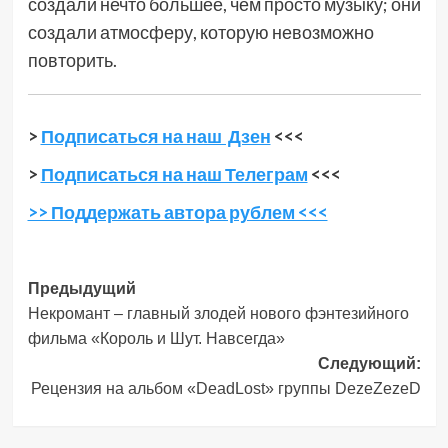
создали нечто большее, чем просто музыку; они
создали атмосферу, которую невозможно
повторить.
>
Подписаться на наш Дзен
<<<
>
Подписаться на наш Телеграм
<<<
>> Поддержать автора рублем <<<
Навигация
Предыдущий
Некромант – главный злодей нового фэнтезийного
записи
фильма «Король и Шут. Навсегда»
Следующий:
Рецензия на альбом «DeadLost» группы DezeZezeD