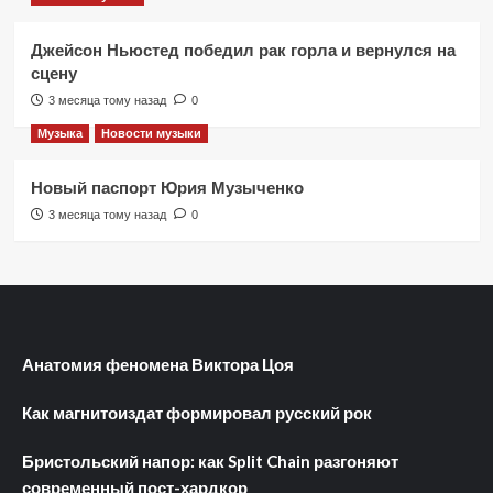
Джейсон Ньюстед победил рак горла и вернулся на
сцену
3 месяца тому назад
0
Музыка
Новости музыки
Новый паспорт Юрия Музыченко
3 месяца тому назад
0
Анатомия феномена Виктора Цоя
Как магнитоиздат формировал русский рок
Бристольский напор: как Split Chain разгоняют
современный пост-хардкор