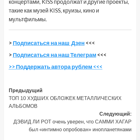
концертами, KISS продолжат и другие проекты,
такие как музей KISS, круизы, кино и
мультфильмы.
>
Подписаться на наш Дзен
<<<
>
Подписаться на наш Телеграм
<<<
>> Поддержать автора рублем <<<
Навигация
Предыдущий
ТОП 10 ХУДШИХ ОБЛОЖЕК МЕТАЛЛИЧЕСКИХ
записи
АЛЬБОМОВ
Следующий:
ДЭВИД ЛИ РОТ очень уверен, что САММИ ХАГАР
был «интимно опробован» инопланетянами