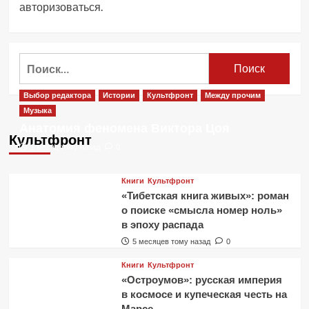
авторизоваться
.
Найти:
Выбор редактора
Истории
Культфронт
Между прочим
Музыка
Анатомия феномена Виктора Цоя
Культфронт
1 месяц тому назад
0
Книги
Культфронт
«Тибетская книга живых»: роман
о поиске «смысла номер ноль»
в эпоху распада
5 месяцев тому назад
0
Книги
Культфронт
«Остроумов»: русская империя
в космосе и купеческая честь на
Марсе