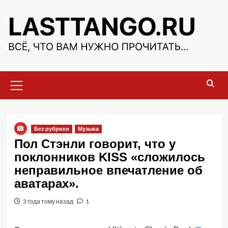
Перейти
к
содержимому
Основное
меню
Без рубрики
Музыка
Пол Стэнли говорит, что у
поклонников KISS «сложилось
неправильное впечатление об
аватарах».
3 года тому назад
1