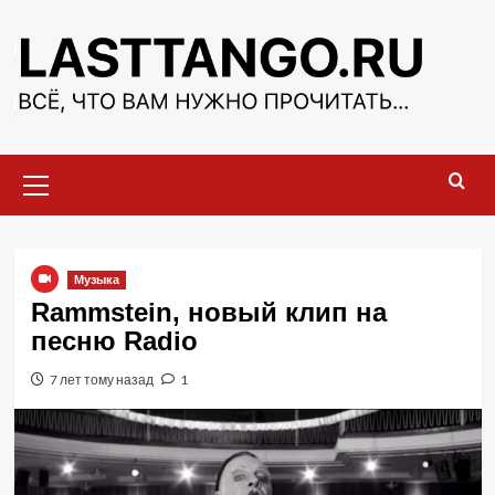
Перейти
к
содержимому
Основное
меню
Музыка
Rammstein, новый клип на
песню Radio
7 лет тому назад
1