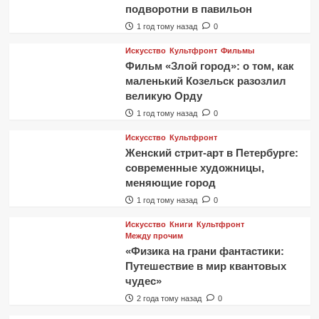
подворотни в павильон
1 год тому назад
0
Искусство
Культфронт
Фильмы
Фильм «Злой город»: о том, как
маленький Козельск разозлил
великую Орду
1 год тому назад
0
Искусство
Культфронт
Женский стрит-арт в Петербурге:
современные художницы,
меняющие город
1 год тому назад
0
Искусство
Книги
Культфронт
Между прочим
«Физика на грани фантастики:
Путешествие в мир квантовых
чудес»
2 года тому назад
0