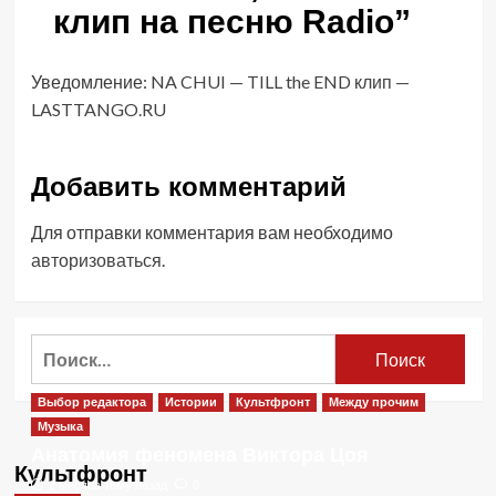
клип на песню Radio
”
Уведомление:
NA CHUI — TILL the END клип —
LASTTANGO.RU
Добавить комментарий
Для отправки комментария вам необходимо
авторизоваться
.
Найти:
Выбор редактора
Истории
Культфронт
Между прочим
Музыка
Анатомия феномена Виктора Цоя
Культфронт
2 месяца тому назад
0