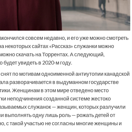
акончился совсем недавно, и его уже можно смотреть
на некоторых сайтах «Рассказ» служанки можно
Фильмы
 можно скачать на Торрентах. А следующий,
 будет увидеть в 2020-м году.
«Как приручить лису»: триллер,
снят по мотивам одноименной антиутопии канадской
который охотится не за маньяком, а
за человеческими слабостями
ала разворачивается в выдуманном государстве
9 месяцев тому назад
0
тики. Женщинам в этом мире отведено место
тки неподчинения созданной системе жестоко
 называемых служанок — женщин, которых разлучили
ли выполнять одну лишь роль — рожать детей от
чно, с такой участью не согласны многие женщины и