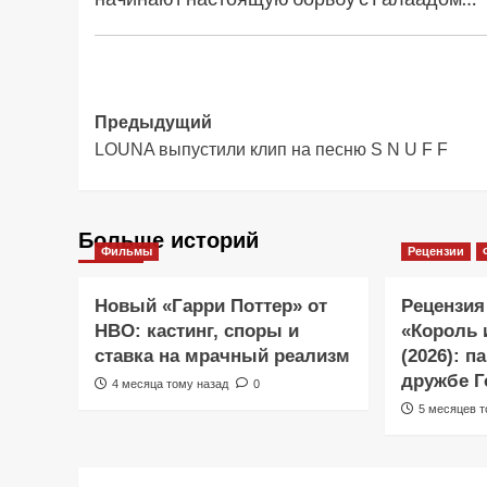
Навигация
Предыдущий
LOUNA выпустили клип на песню S N U F F
записи
Больше историй
Фильмы
Рецензии
Новый «Гарри Поттер» от
Рецензия
HBO: кастинг, споры и
«Король 
ставка на мрачный реализм
(2026): п
дружбе Г
4 месяца тому назад
0
5 месяцев т