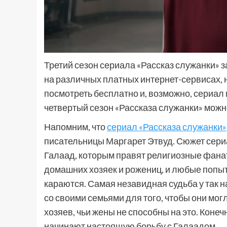
Третий сезон сериала «Рассказ служанки» з
на различных платных интернет-сервисах, 
посмотреть бесплатно и, возможно, сериал
четвертый сезон «Рассказа служанки» можно
Напомним, что
сериал «Рассказа служанки»
писательницы Маргарет Этвуд. Сюжет сери
Галаад, которым правят религиозные фана
домашних хозяек и рожениц, и любые попы
караются. Самая незавидная судьба у так
со своими семьями для того, чтобы они мог
хозяев, чьи жены не способны на это. Коне
начинают настоящую борьбу с Галаадом…