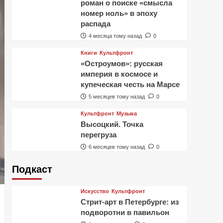
роман о поиске «смысла
номер ноль» в эпоху
распада
4 месяца тому назад
0
Книги
Культфронт
«Остроумов»: русская
империя в космосе и
купеческая честь на Марсе
5 месяцев тому назад
0
Культфронт
Музыка
Высоцкий. Точка
перегруза
6 месяцев тому назад
0
Подкаст
Искусство
Культфронт
Стрит-арт в Петербурге: из
подворотни в павильон