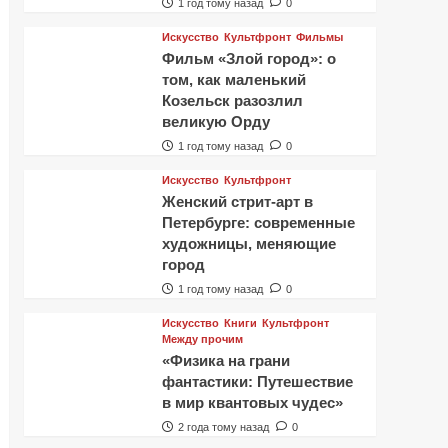
1 год тому назад
0
Искусство
Культфронт
Фильмы
Фильм «Злой город»: о
том, как маленький
Козельск разозлил
великую Орду
1 год тому назад
0
Искусство
Культфронт
Женский стрит-арт в
Петербурге: современные
художницы, меняющие
город
1 год тому назад
0
Искусство
Книги
Культфронт
Между прочим
«Физика на грани
фантастики: Путешествие
в мир квантовых чудес»
2 года тому назад
0