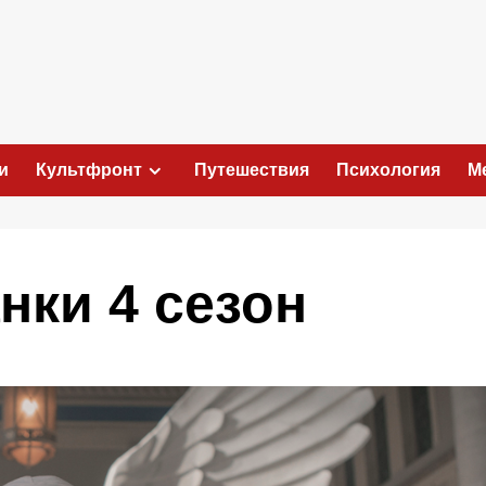
и
Культфронт
Путешествия
Психология
М
нки 4 сезон