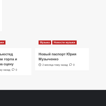
ыки
Музыка
Новости музыки
Ньюстед
Новый паспорт Юрия
к горла и
Музыченко
на сцену
2 месяца тому назад
0
му назад
0