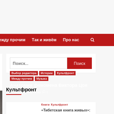
ежду прочим
Так и живём
Про нас
Найти:
Выбор редактора
Истории
Культфронт
Между прочим
Музыка
Анатомия феномена Виктора Цоя
Культфронт
4 недели тому назад
0
Книги
Культфронт
«Тибетская книга живых»: