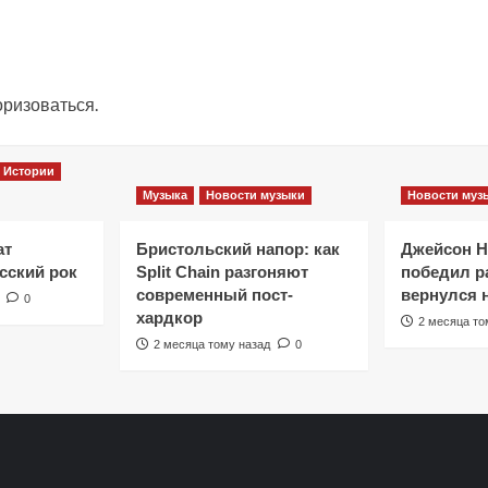
оризоваться
.
Истории
Музыка
Новости музыки
Новости муз
ат
Бристольский напор: как
Джейсон 
сский рок
Split Chain разгоняют
победил ра
современный пост-
вернулся 
0
хардкор
2 месяца то
2 месяца тому назад
0