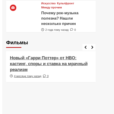
Искусство
Культфронт
Между прочим
Почему рок-музыка
полезна? Нашли
несколько причин
2 года тому назад
0
Фильмы
Фильмы
Рецен
Новый «Гарри Поттер» от HBO:
Реце
кастинг, споры и ставка на мрачный
Навс
реализм
друж
4 месяца тому назад
0
5 ме