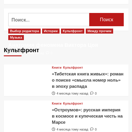
Найти:
Выбор редактора
Истории
Культфронт
Между прочим
Музыка
Анатомия феномена Виктора Цоя
Культфронт
4 недели тому назад
0
Книги
Культфронт
«Тибетская книга живых»: роман
о поиске «смысла номер ноль»
в эпоху распада
4 месяца тому назад
0
Книги
Культфронт
«Остроумов»: русская империя
в космосе и купеческая честь на
Марсе
4 месяца тому назад
0