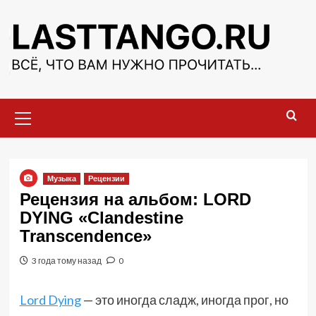
Перейти
к
содержимому
Основное
меню
Музыка
Рецензии
Рецензия на альбом: LORD
DYING «Clandestine
Transcendence»
3 года тому назад
0
Lord Dying
— это иногда сладж, иногда прог, но