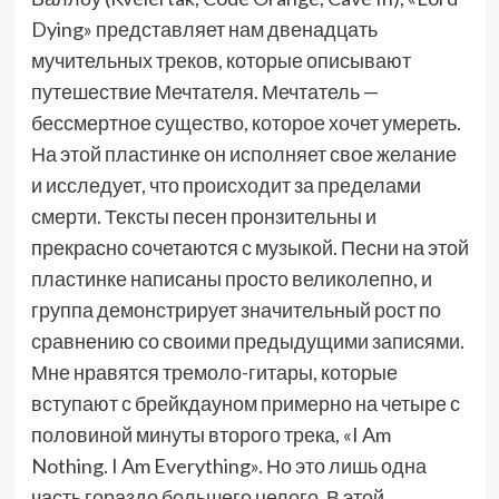
Dying» представляет нам двенадцать
мучительных треков, которые описывают
путешествие Мечтателя. Мечтатель —
бессмертное существо, которое хочет умереть.
На этой пластинке он исполняет свое желание
и исследует, что происходит за пределами
смерти. Тексты песен пронзительны и
прекрасно сочетаются с музыкой. Песни на этой
пластинке написаны просто великолепно, и
группа демонстрирует значительный рост по
сравнению со своими предыдущими записями.
Мне нравятся тремоло-гитары, которые
вступают с брейкдауном примерно на четыре с
половиной минуты второго трека, «I Am
Nothing. I Am Everything». Но это лишь одна
часть гораздо большего целого. В этой