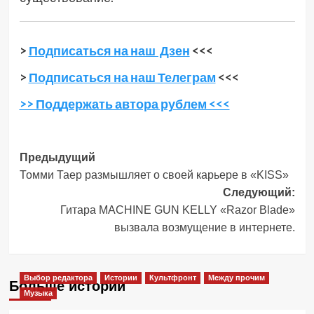
>
Подписаться на наш Дзен
<<<
>
Подписаться на наш Телеграм
<<<
>> Поддержать автора рублем <<<
Навигация
Предыдущий
Томми Таер размышляет о своей карьере в «KISS»
записи
Следующий:
Гитара MACHINE GUN KELLY «Razor Blade»
вызвала возмущение в интернете.
Выбор редактора
Истории
Культфронт
Между прочим
Больше историй
Музыка