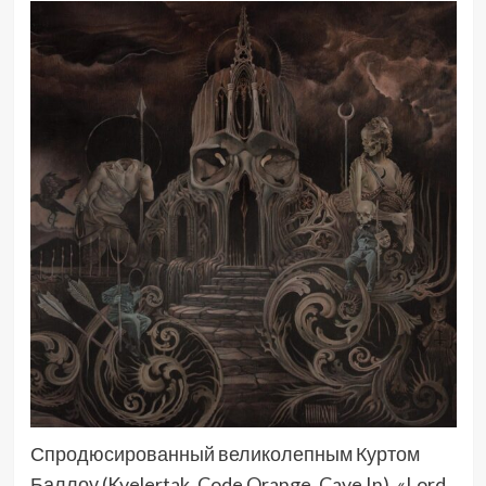
Спродюсированный великолепным Куртом
Баллоу (Kvelertak, Code Orange, Cave In), «Lord