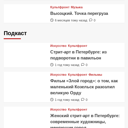
Культфронт
Музыка
Высоцкий. Точка перегруза
6 месяцев тому назад
0
Подкаст
Искусство
Культфронт
Стрит-арт в Петербурге: из
подворотни в павильон
1 год тому назад
0
Искусство
Культфронт
Фильмы
Фильм «Злой город»: о том, как
маленький Козельск разозлил
великую Орду
1 год тому назад
0
Искусство
Культфронт
Женский стрит-арт в Петербурге:
современные художницы,
меняющие город