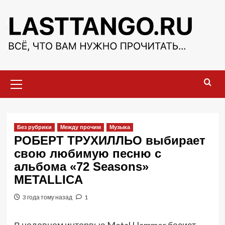
Перейти
к
содержимому
Основное
меню
Без рубрики
Между прочим
Музыка
РОБЕРТ ТРУХИЛЛЬО выбирает
свою любимую песню с
альбома «72 Seasons»
METALLICA
3 года тому назад
1
В недавнем интервью Metal Hammer басист