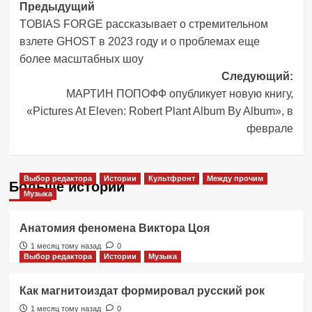
Навигация
Предыдущий
TOBIAS FORGE рассказывает о стремительном
записи
взлете GHOST в 2023 году и о проблемах еще
более масштабных шоу
Следующий:
МАРТИН ПОПОФФ опубликует новую книгу,
«Pictures At Eleven: Robert Plant Album By Album», в
феврале
Выбор редактора
Истории
Культфронт
Между прочим
Больше историй
Музыка
Анатомия феномена Виктора Цоя
1 месяц тому назад
0
Выбор редактора
Истории
Музыка
Как магнитоиздат формировал русский рок
1 месяц тому назад
0