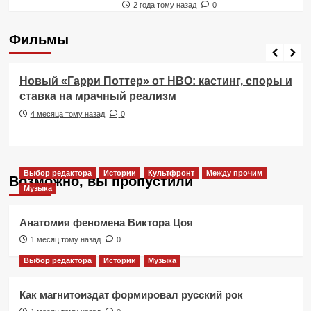
2 года тому назад
0
Фильмы
Фильмы
Новый «Гарри Поттер» от HBO: кастинг, споры и
ставка на мрачный реализм
4 месяца тому назад
0
Выбор редактора
Истории
Культфронт
Между прочим
Возможно, вы пропустили
Музыка
Анатомия феномена Виктора Цоя
1 месяц тому назад
0
Выбор редактора
Истории
Музыка
Как магнитоиздат формировал русский рок