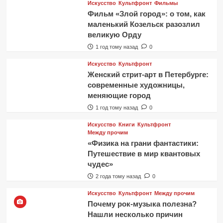
Искусство
Культфронт
Фильмы
Фильм «Злой город»: о том, как
маленький Козельск разозлил
великую Орду
1 год тому назад
0
Искусство
Культфронт
Женский стрит-арт в Петербурге:
современные художницы,
меняющие город
1 год тому назад
0
Искусство
Книги
Культфронт
Между прочим
«Физика на грани фантастики:
Путешествие в мир квантовых
чудес»
2 года тому назад
0
Искусство
Культфронт
Между прочим
Почему рок-музыка полезна?
Нашли несколько причин