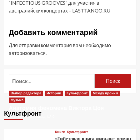
“INFECTIOUS GROOVES” для участия в
австралийских концертах – LASTTANGO.RU
Добавить комментарий
Для отправки комментария вам необходимо
авторизоваться
.
Найти:
Выбор редактора
Истории
Культфронт
Между прочим
Музыка
Анатомия феномена Виктора Цоя
Культфронт
1 месяц тому назад
0
Книги
Культфронт
«Тибетская книга живых»: роман