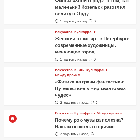
Фильм «Злой город»: о том, как
маленький Козельск разозлил
великую Орду
1 год тому назад
0
Искусство
Культфронт
Женский стрит-арт в Петербурге:
современные художницы,
меняющие город
1 год тому назад
0
Искусство
Книги
Культфронт
Между прочим
«Физика на грани фантастики:
Путешествие в мир квантовых
чудес»
2 года тому назад
0
Искусство
Культфронт
Между прочим
Почему рок-музыка полезна?
Нашли несколько причин
2 года тому назад
0