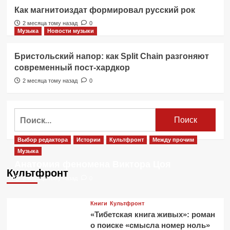
Как магнитоиздат формировал русский рок
2 месяца тому назад
0
Музыка
Новости музыки
Бристольский напор: как Split Chain разгоняют
современный пост-хардкор
2 месяца тому назад
0
Найти:
Выбор редактора
Истории
Культфронт
Между прочим
Музыка
Анатомия феномена Виктора Цоя
Культфронт
2 месяца тому назад
0
Книги
Культфронт
«Тибетская книга живых»: роман
о поиске «смысла номер ноль»