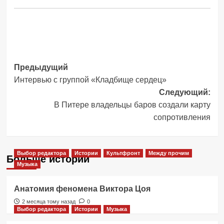
Навигация
Предыдущий
Интервью с группой «Кладбище сердец»
записи
Следующий:
В Питере владельцы баров создали карту
сопротивления
Выбор редактора
Истории
Культфронт
Между прочим
Больше историй
Музыка
Анатомия феномена Виктора Цоя
2 месяца тому назад
0
Выбор редактора
Истории
Музыка