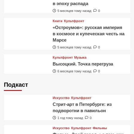
в эпоху распада
5 месяцев тому назад
0
Книги
Культфронт
«Остроумов»: русская империя
в космосе и купеческая честь на
Марсе
5 месяцев тому назад
0
Культфронт
Музыка
Высоцкий. Точка перегруза
6 месяцев тому назад
0
Подкаст
Искусство
Культфронт
Стрит-арт в Петербурге: из
подворотни в павильон
1 год тому назад
0
Искусство
Культфронт
Фильмы