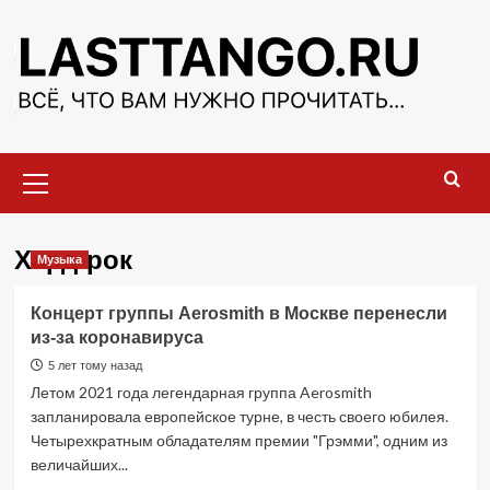
Перейти
к
содержимому
Основное
меню
Хард-рок
Музыка
Концерт группы Aerosmith в Москве перенесли
из-за коронавируса
5 лет тому назад
Летом 2021 года легендарная группа Aerosmith
запланировала европейское турне, в честь своего юбилея.
Четырехкратным обладателям премии "Грэмми", одним из
величайших...