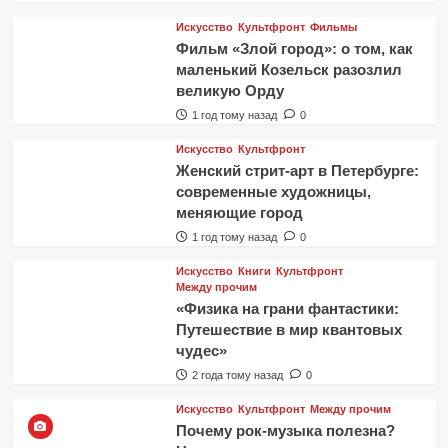
Искусство
Культфронт
Фильмы
Фильм «Злой город»: о том, как
маленький Козельск разозлил
великую Орду
1 год тому назад
0
Искусство
Культфронт
Женский стрит-арт в Петербурге:
современные художницы,
меняющие город
1 год тому назад
0
Искусство
Книги
Культфронт
Между прочим
«Физика на грани фантастики:
Путешествие в мир квантовых
чудес»
2 года тому назад
0
Искусство
Культфронт
Между прочим
Почему рок-музыка полезна?