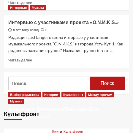
Прочитать
Читать далее
больше
Интервью
Музыка
о
Концерт
Интервью с участниками проекта «O.N.И.K.S.»
группы
Aerosmith
8 лет тому назад
0
в
Редакция Lasttango.ru взяла интервью у участников
Москве
музыкального проекта "O.N.И.K.S." из города Усть-Кут. 1. Как
перенесли
родилось название группы? Название группы (на тот...
из-
за
Прочитать
Читать далее
коронавируса
больше
о
Интервью
Найти:
с
участниками
проекта
Выбор редактора
Истории
Культфронт
Между прочим
«O.N.И.K.S.»
Музыка
Анатомия феномена Виктора Цоя
Культфронт
2 месяца тому назад
0
Книги
Культфронт