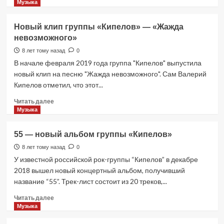
больше
Музыка
о
Группа
Новый клип группы «Кипелов» — «Жажда
«Кипелов»
невозможного»
ко
Дню
8 лет тому назад
0
Победы
В начале февраля 2019 года группа "Кипелов" выпустила
записала
новый клип на песню "Жажда невозможного". Сам Валерий
песню
Кипелов отметил, что этот...
«Не
для
Прочитать
Читать далее
меня»
больше
Музыка
о
Новый
55 — новый альбом группы «Кипелов»
клип
группы
8 лет тому назад
0
«Кипелов»
У известной российской рок-группы “Кипелов” в декабре
—
2018 вышел новый концертный альбом, получивший
«Жажда
название “55”. Трек-лист состоит из 20 треков,...
невозможного»
Прочитать
Читать далее
больше
Музыка
о