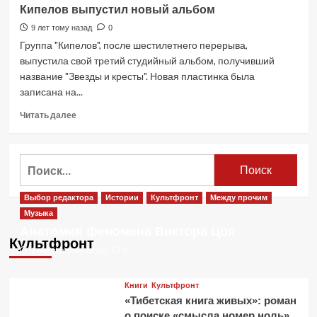
55
Кипелов выпустил новый альбом
—
новый
9 лет тому назад
0
альбом
Группа "Кипелов", после шестилетнего перерыва,
группы
выпустила свой третий студийный альбом, получивший
«Кипелов»
название "Звезды и кресты". Новая пластинка была
записана на...
Прочитать
Читать далее
больше
о
Кипелов
Найти:
выпустил
новый
альбом
Выбор редактора
Истории
Культфронт
Между прочим
Музыка
Анатомия феномена Виктора Цоя
Культфронт
2 месяца тому назад
0
Книги
Культфронт
«Тибетская книга живых»: роман
о поиске «смысла номер ноль»