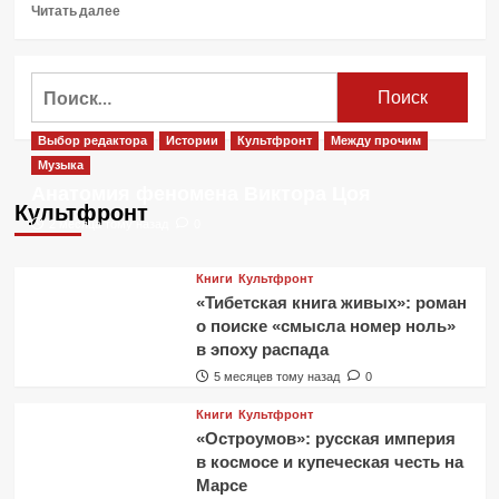
Прочитать
Читать далее
больше
о
Пресс-
Найти:
конференция
Владимира
Путина.
Выбор редактора
Истории
Культфронт
Между прочим
Основные
Музыка
высказывания
Анатомия феномена Виктора Цоя
Культфронт
2 месяца тому назад
0
Книги
Культфронт
«Тибетская книга живых»: роман
о поиске «смысла номер ноль»
в эпоху распада
5 месяцев тому назад
0
Книги
Культфронт
«Остроумов»: русская империя
в космосе и купеческая честь на
Марсе