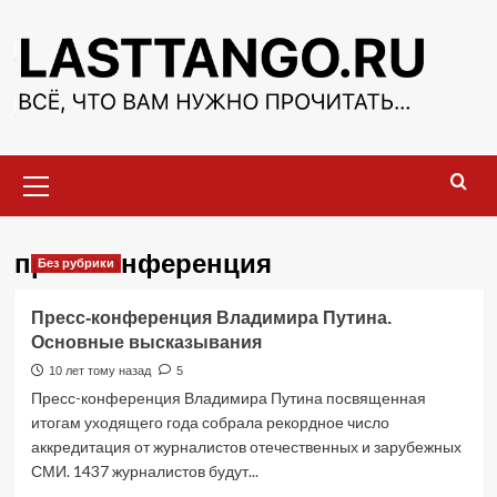
Перейти
к
содержимому
Основное
меню
прессконференция
Без рубрики
Пресс-конференция Владимира Путина.
Основные высказывания
10 лет тому назад
5
Пресс-конференция Владимира Путина посвященная
итогам уходящего года собрала рекордное число
аккредитация от журналистов отечественных и зарубежных
СМИ. 1437 журналистов будут...