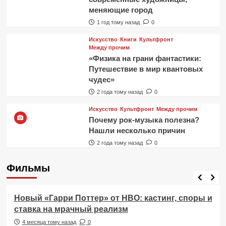
меняющие город
1 год тому назад
0
Искусство
Книги
Культфронт
Между прочим
«Физика на грани фантастики:
Путешествие в мир квантовых
чудес»
2 года тому назад
0
Искусство
Культфронт
Между прочим
Почему рок-музыка полезна?
Нашли несколько причин
2 года тому назад
0
Фильмы
Фильмы
Новый «Гарри Поттер» от HBO: кастинг, споры и
ставка на мрачный реализм
4 месяца тому назад
0