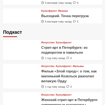
5 месяцев тому назад
0
Культфронт
Музыка
Высоцкий. Точка перегруза
6 месяцев тому назад
0
Подкаст
Искусство
Культфронт
Стрит-арт в Петербурге: из
подворотни в павильон
1 год тому назад
0
Искусство
Культфронт
Фильмы
Фильм «Злой город»: о том, как
маленький Козельск разозлил
великую Орду
1 год тому назад
0
Искусство
Культфронт
Женский стрит-арт в Петербурге:
современные художницы,