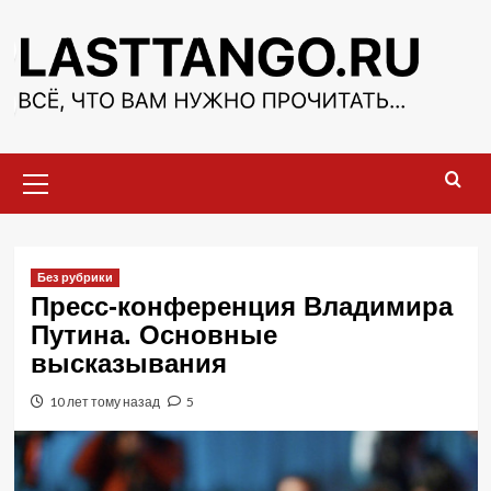
Перейти
к
содержимому
Основное
меню
Без рубрики
Пресс-конференция Владимира
Путина. Основные
высказывания
10 лет тому назад
5