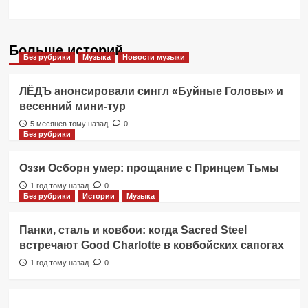
Больше историй
Без рубрики
Музыка
Новости музыки
ЛЁДЪ анонсировали сингл «Буйные Головы» и
весенний мини-тур
5 месяцев тому назад
0
Без рубрики
Оззи Осборн умер: прощание с Принцем Тьмы
1 год тому назад
0
Без рубрики
Истории
Музыка
Панки, сталь и ковбои: когда Sacred Steel
встречают Good Charlotte в ковбойских сапогах
1 год тому назад
0