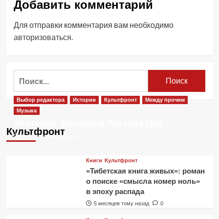
Добавить комментарий
Для отправки комментария вам необходимо
авторизоваться
.
Найти:
Выбор редактора
Истории
Культфронт
Между прочим
Музыка
Анатомия феномена Виктора Цоя
Культфронт
2 месяца тому назад
0
Книги
Культфронт
«Тибетская книга живых»: роман
о поиске «смысла номер ноль»
в эпоху распада
5 месяцев тому назад
0