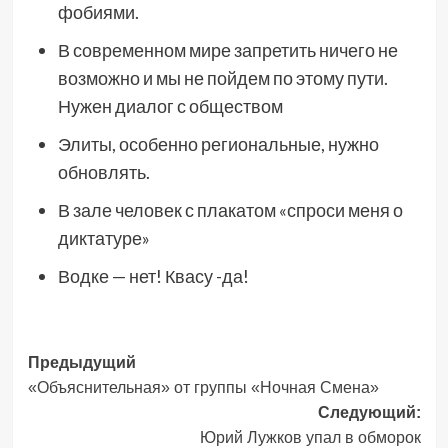
фобиями.
В современном мире запретить ничего не
возможно и мы не пойдем по этому пути.
Нужен диалог с обществом
Элиты, особенно региональные, нужно
обновлять.
В зале человек с плакатом «спроси меня о
диктатуре»
Водке — нет! Квасу -да!
Навигация
Предыдущий
«Объяснительная» от группы «Ночная Смена»
записи
Следующий:
Юрий Лужков упал в обморок