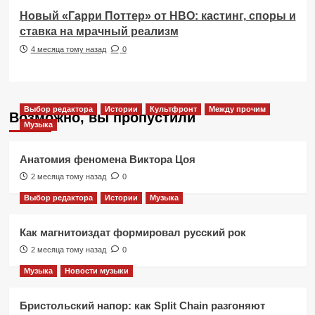
Новый «Гарри Поттер» от HBO: кастинг, споры и
ставка на мрачный реализм
4 месяца тому назад
0
Выбор редактора
Истории
Культфронт
Между прочим
Возможно, вы пропустили
Музыка
Анатомия феномена Виктора Цоя
2 месяца тому назад
0
Выбор редактора
Истории
Музыка
Как магнитоиздат формировал русский рок
2 месяца тому назад
0
Музыка
Новости музыки
Бристольский напор: как Split Chain разгоняют