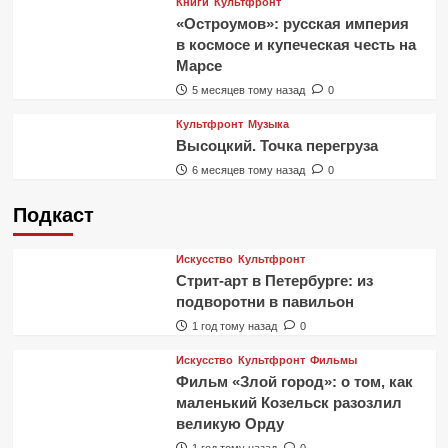
Книги
Культфронт
«Остроумов»: русская империя
в космосе и купеческая честь на
Марсе
5 месяцев тому назад
0
Культфронт
Музыка
Высоцкий. Точка перегруза
6 месяцев тому назад
0
Подкаст
Искусство
Культфронт
Стрит-арт в Петербурге: из
подворотни в павильон
1 год тому назад
0
Искусство
Культфронт
Фильмы
Фильм «Злой город»: о том, как
маленький Козельск разозлил
великую Орду
1 год тому назад
0