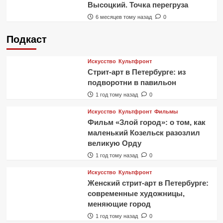
Высоцкий. Точка перегруза
6 месяцев тому назад
0
Подкаст
Искусство
Культфронт
Стрит-арт в Петербурге: из
подворотни в павильон
1 год тому назад
0
Искусство
Культфронт
Фильмы
Фильм «Злой город»: о том, как
маленький Козельск разозлил
великую Орду
1 год тому назад
0
Искусство
Культфронт
Женский стрит-арт в Петербурге:
современные художницы,
меняющие город
1 год тому назад
0