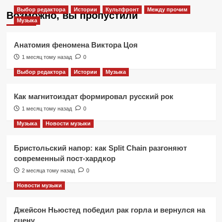
Выбор редактора
Истории
Культфронт
Между прочим
Возможно, вы пропустили
Музыка
Анатомия феномена Виктора Цоя
1 месяц тому назад
0
Выбор редактора
Истории
Музыка
Как магнитоиздат формировал русский рок
1 месяц тому назад
0
Музыка
Новости музыки
Бристольский напор: как Split Chain разгоняют
современный пост-хардкор
2 месяца тому назад
0
Новости музыки
Джейсон Ньюстед победил рак горла и вернулся на
сцену