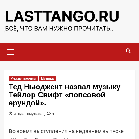
Перейти
к
содержимому
Основное
меню
Между прочим
Музыка
Тед Ньюджент назвал музыку
Тейлор Свифт «попсовой
ерундой».
3 года тому назад
1
Во время выступления на недавнем выпуске