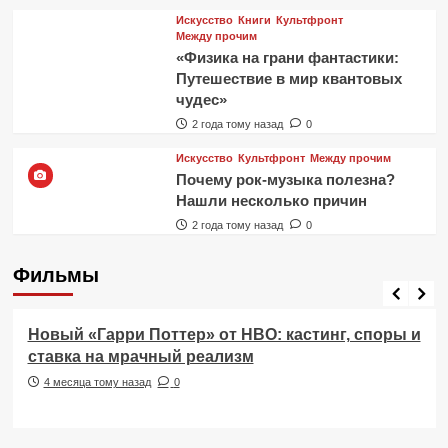
Искусство
Книги
Культфронт
Между прочим
«Физика на грани фантастики:
Путешествие в мир квантовых
чудес»
2 года тому назад
0
Искусство
Культфронт
Между прочим
Почему рок-музыка полезна?
Нашли несколько причин
2 года тому назад
0
Фильмы
Фильмы
Новый «Гарри Поттер» от HBO: кастинг, споры и
ставка на мрачный реализм
4 месяца тому назад
0