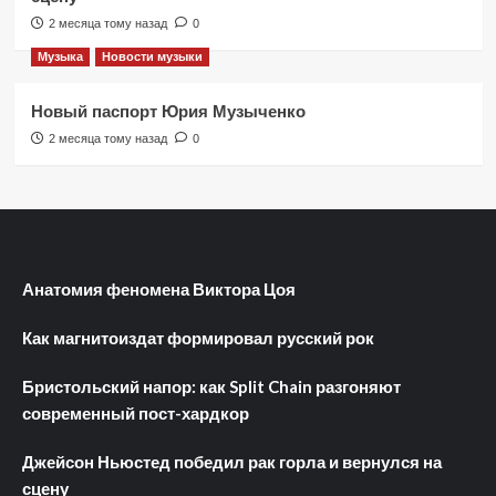
2 месяца тому назад
0
Музыка
Новости музыки
Новый паспорт Юрия Музыченко
2 месяца тому назад
0
Анатомия феномена Виктора Цоя
Как магнитоиздат формировал русский рок
Бристольский напор: как Split Chain разгоняют
современный пост-хардкор
Джейсон Ньюстед победил рак горла и вернулся на
сцену