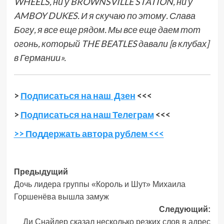
WHEELS, ни у BROWNSVILLE STATION, ни у
AMBOY DUKES. И я скучаю по этому. Слава
Богу, я все еще рядом. Мы все еще даем тот
огонь, который THE BEATLES давали [в клубах]
в Германии».
>
Подписаться на наш Дзен
<<<
>
Подписаться на наш Телеграм
<<<
>> Поддержать автора рублем <<<
Навигация
Предыдущий
Дочь лидера группы «Король и Шут» Михаила
записи
Горшенёва вышла замуж
Следующий:
Ди Снайдер сказал несколько резких слов в адрес