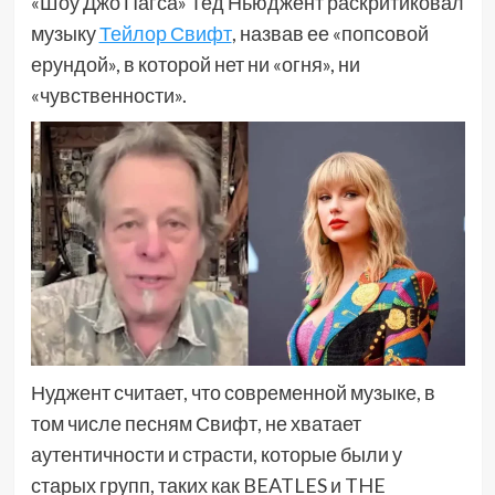
«Шоу Джо Пагса» Тед Ньюджент раскритиковал
музыку
Тейлор Свифт
, назвав ее «попсовой
ерундой», в которой нет ни «огня», ни
«чувственности».
Нуджент считает, что современной музыке, в
том числе песням Свифт, не хватает
аутентичности и страсти, которые были у
старых групп, таких как BEATLES и THE