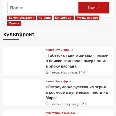
Найти:
Выбор редактора
Истории
Культфронт
Между прочим
Музыка
Анатомия феномена Виктора Цоя
Культфронт
1 месяц тому назад
0
Книги
Культфронт
«Тибетская книга живых»: роман
о поиске «смысла номер ноль»
в эпоху распада
4 месяца тому назад
0
Книги
Культфронт
«Остроумов»: русская империя
в космосе и купеческая честь на
Марсе
5 месяцев тому назад
0
Культфронт
Музыка