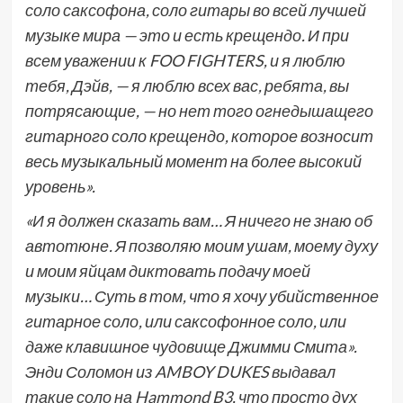
соло саксофона, соло гитары во всей лучшей
музыке мира — это и есть крещендо. И при
всем уважении к FOO FIGHTERS, и я люблю
тебя, Дэйв, — я люблю всех вас, ребята, вы
потрясающие, — но нет того огнедышащего
гитарного соло крещендо, которое возносит
весь музыкальный момент на более высокий
уровень».
«И я должен сказать вам… Я ничего не знаю об
автотюне. Я позволяю моим ушам, моему духу
и моим яйцам диктовать подачу моей
музыки… Суть в том, что я хочу убийственное
гитарное соло, или саксофонное соло, или
даже клавишное чудовище Джимми Смита».
Энди Соломон из AMBOY DUKES выдавал
такие соло на Hammond B3, что просто дух