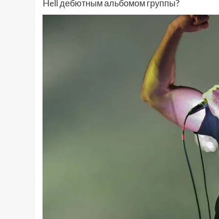
Hell дебютным альбомом группы?