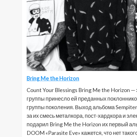
Bring Me the Horizon
Count Your Blessings Bring Me the Horizon —
группы принесло ей преданных поклонников
группы поколения. Выход альбома Sempiter
за их смесь металкора, пост-хардкора и э
подарил Bring Me the Horizon их первый а
DOOM «Parasite Eve» кажется, что нет таког