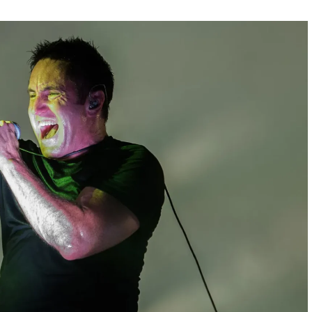
Фильмы
«Как приручить лису»: триллер,
который охотится не за маньяком, а
за человеческими слабостями
9 месяцев тому назад
0