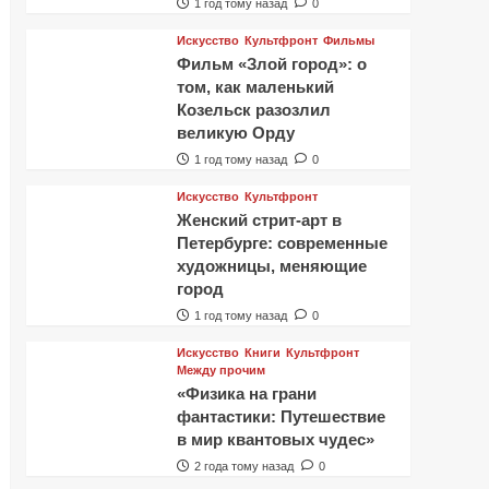
1 год тому назад
0
Искусство
Культфронт
Фильмы
Фильм «Злой город»: о
том, как маленький
Козельск разозлил
великую Орду
1 год тому назад
0
Искусство
Культфронт
Женский стрит-арт в
Петербурге: современные
художницы, меняющие
город
1 год тому назад
0
Искусство
Книги
Культфронт
Между прочим
«Физика на грани
фантастики: Путешествие
в мир квантовых чудес»
2 года тому назад
0