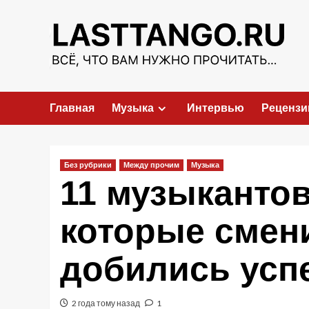
Перейти
к
содержимому
Главная
Музыка
Интервью
Рецензи
Без рубрики
Между прочим
Музыка
11 музыкантов
которые смен
добились усп
2 года тому назад
1