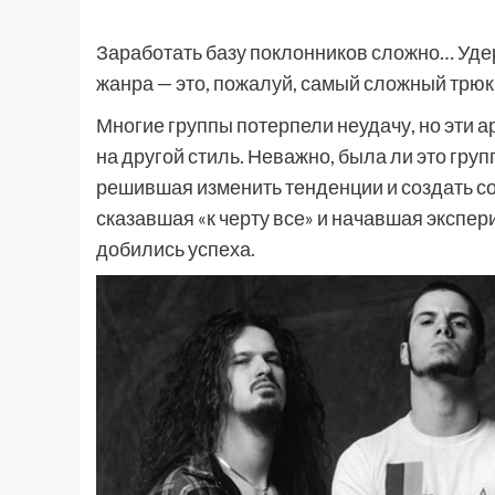
Заработать базу поклонников сложно… Уде
жанра — это, пожалуй, самый сложный трюк
Многие группы потерпели неудачу, но эти 
на другой стиль. Неважно, была ли это гру
решившая изменить тенденции и создать со
сказавшая «к черту все» и начавшая экспер
добились успеха.