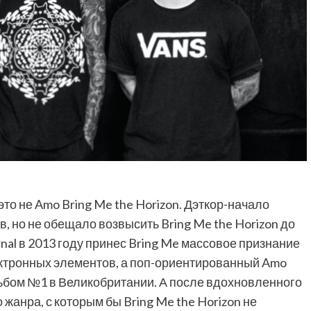
 это не Amo Bring Me the Horizon. Дэткор-начало
, но не обещало возвысить Bring Me the Horizon до
nal в 2013 году принес Bring Me массовое признание
лектронных элементов, а поп-ориентированный Amo
льбом №1 в Великобритании. А после вдохновленного
о жанра, с которым бы Bring Me the Horizon не