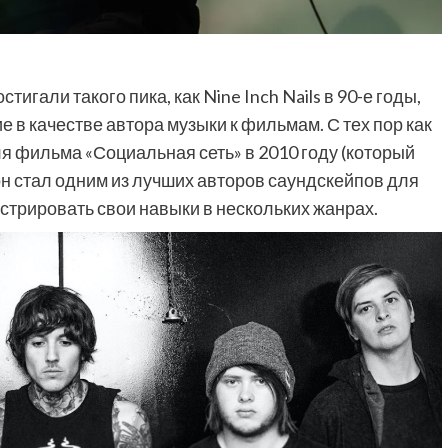
игали такого пика, как Nine Inch Nails в 90-е годы,
 в качестве автора музыки к фильмам. С тех пор как
я фильма «Социальная сеть» в 2010 году (который
 он стал одним из лучших авторов саундскейпов для
трировать свои навыки в нескольких жанрах.