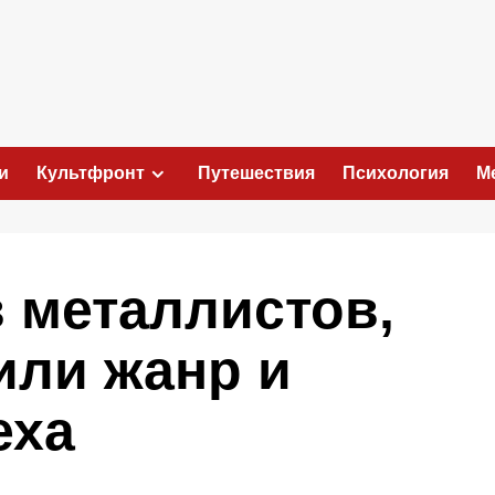
и
Культфронт
Путешествия
Психология
М
 металлистов,
или жанр и
еха