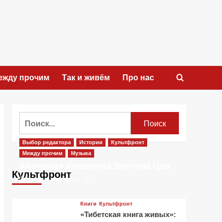
ежду прочим
Так и живём
Про нас
Найти:
Выбор редактора
Истории
Культфронт
Между прочим
Музыка
Анатомия феномена Виктора Цоя
Культфронт
4 недели тому назад
0
Книги
Культфронт
«Тибетская книга живых»: