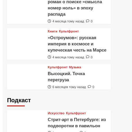
роман о поиске «смысла
номер ноль» в эпоху
распада
4 месяца тому назад
0
Книги
Культфронт
«Остроумов»: русская
империя в космосе и
купеческая честь на Марсе
4 месяца тому назад
0
Культфронт
Музыка
Высоцкий. Точка
перегруза
6 месяцев тому назад
0
Подкаст
Искусство
Культфронт
Стрит-арт в Петербурге: из
подворотни в павильон