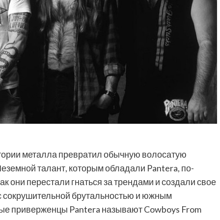
стории металла превратил обычную волосатую
Неземной талант, которым обладали Pantera, по-
ак они перестали гнаться за трендами и создали свое
 с сокрушительной брутальностью и южным
орые приверженцы Pantera называют Cowboys From