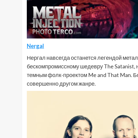
Nergal
Нергал навсегда останется легендой метал
бескомпромиссному шедевру The Satanist, н
темным фолк-проектом Me and That Man. Бо
совершенно другом жанре.