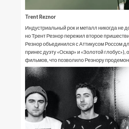
Trent Reznor
Индустриальный рок и металл никогда не дост
но Трент Резнор пережил второе пришествие
Резнор объединился с Аттикусом Россом дл
принес дуэту «Оскар» и «Золотой глобус»),
фильмов, что позволило Резнору продемонс