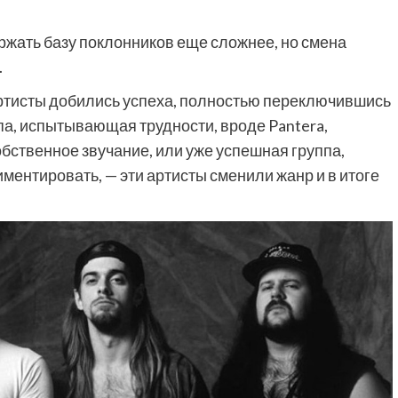
ржать базу поклонников еще сложнее, но смена
.
артисты добились успеха, полностью переключившись
ппа, испытывающая трудности, вроде Pantera,
бственное звучание, или уже успешная группа,
иментировать, — эти артисты сменили жанр и в итоге