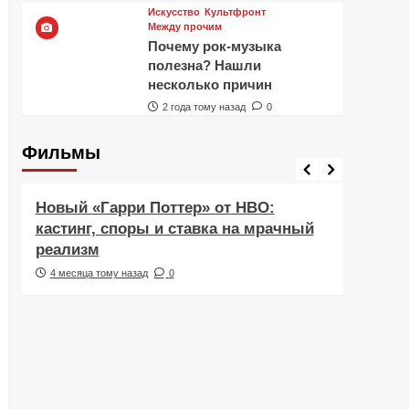
Искусство
Культфронт
Между прочим
Почему рок-музыка
полезна? Нашли
несколько причин
2 года тому назад
0
Фильмы
Фильмы
Рецен
Новый «Гарри Поттер» от HBO:
Реце
кастинг, споры и ставка на мрачный
Навс
реализм
друж
4 месяца тому назад
0
5 ме