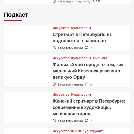
7 месяцев тому назад
0
Подкаст
Искусство
Культфронт
Стрит-арт в Петербурге: из
подворотни в павильон
1 год тому назад
0
Искусство
Культфронт
Фильмы
Фильм «Злой город»: о том, как
маленький Козельск разозлил
великую Орду
1 год тому назад
0
Искусство
Культфронт
Женский стрит-арт в Петербурге:
современные художницы,
меняющие город
1 год тому назад
0
Искусство
Книги
Культфронт