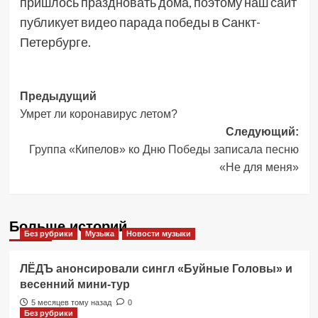
пришлось праздновать дома, поэтому наш сайт
публикует видео парада победы в Санкт-
Петербурге.
Навигация
Предыдущий
Умрет ли коронавирус летом?
записи
Следующий:
Группа «Кипелов» ко Дню Победы записала песню
«Не для меня»
Больше историй
Без рубрики
Музыка
Новости музыки
ЛЁДЪ анонсировали сингл «Буйные Головы» и
весенний мини-тур
5 месяцев тому назад
0
Без рубрики