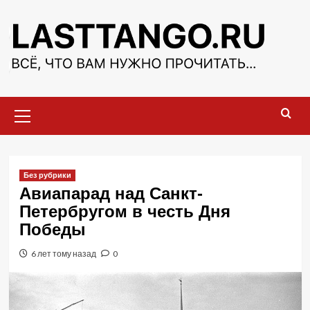
Перейти
к
содержимому
Основное
меню
Без рубрики
Авиапарад над Санкт-
Петербругом в честь Дня
Победы
6 лет тому назад
0