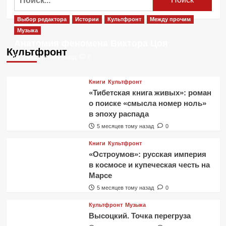
Выбор редактора
Истории
Культфронт
Между прочим
Музыка
Анатомия феномена Виктора Цоя
Культфронт
2 месяца тому назад
0
Книги
Культфронт
«Тибетская книга живых»: роман
о поиске «смысла номер ноль»
в эпоху распада
5 месяцев тому назад
0
Книги
Культфронт
«Остроумов»: русская империя
в космосе и купеческая честь на
Марсе
5 месяцев тому назад
0
Культфронт
Музыка
Высоцкий. Точка перегруза