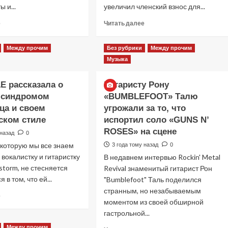
о
ы и...
увеличил членский взнос для...
том,
что
Прочитать
Прочитать
е
Читать далее
«гранж»
больше
больше
был
о
о
Между прочим
Без рубрики
Между прочим
лишь
РОБ
ВИННИ
маркетинговым
Музыка
БАРРЕТТ
ВИНСЕНТ
термином
из
из
CANNIBAL
группы
E рассказала о
Гитаристу Рону
CORPSE
«KISS»
 синдромом
«BUMBLEFOOT» Талю
рассказал
требует
ца и своем
угрожали за то, что
о
200
том,
долларов
ском стиле
испортил соло «GUNS N’
почему
за
ROSES» на сцене
 назад
0
он
подписку
 которую мы все знаем
3 года тому назад
0
перестал
на
вокалистку и гитаристку
В недавнем интервью Rockin' Metal
трясти
его
головой
соцсети
storm, не стесняется
Revival знаменитый гитарист Рон
на
 в том, что ей...
"Bumblefoot" Таль поделился
сцене
странным, но незабываемым
Прочитать
е
моментом из своей обширной
больше
гастрольной...
о
LZZY
Между прочим