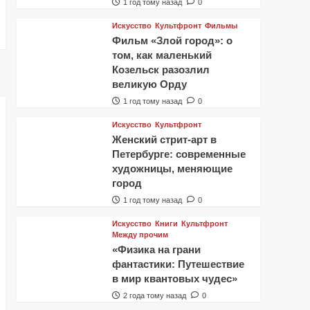
1 год тому назад
0
Искусство
Культфронт
Фильмы
Фильм «Злой город»: о
том, как маленький
Козельск разозлил
великую Орду
1 год тому назад
0
Искусство
Культфронт
Женский стрит-арт в
Петербурге: современные
художницы, меняющие
город
1 год тому назад
0
Искусство
Книги
Культфронт
Между прочим
«Физика на грани
фантастики: Путешествие
в мир квантовых чудес»
2 года тому назад
0