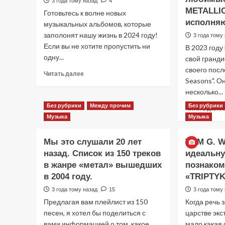
3 года тому назад
4
«Powerslave»:
METALLIC
Готовьтесь к волне новых
Скопировали
исполня
музыкальных альбомов, которые
ли
заполонят нашу жизнь в 2024 году!
они
3 года тому
Если вы не хотите пропустить ни
«EARTH,
В 2023 году
WIND
одну...
свой гранди
&
своего посл
Прочитать
Читать далее
FIRE»?
Seasons". О
больше
о
несколько...
Список
Без рубрики
Между прочим
Без рубрики
Читать дале
оджидаемых
Музыка
Музыка
рок-
альбомов
2024
Мы это слушали 20 лет
TOM G. 
года
назад. Список из 150 треков
идеальн
в жанре «метал» вышедших
познаком
в 2004 году.
«TRIPTY
3 года тому назад
15
3 года тому
Предлагая вам плейлист из 150
Когда речь 
песен, я хотел бы поделиться с
царстве эк
вами информацией о том, какое
мало какая