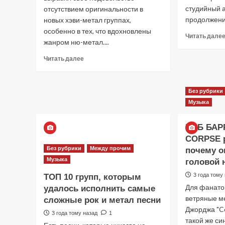
студийный а
отсутствием оригинальности в
продолжени
новых хэви-метал группах,
особенно в тех, что вдохновлены
Читать дале
жанром ню-метал....
Прочитать
Читать далее
больше
о
CHAD
Без рубрики
GRAY
Музыка
из
MUDVAYNE
критикует
РОБ БАР
новые
CORPSE р
группы
Без рубрики
Между прочим
почему о
за
Музыка
головой 
то,
что
3 года тому
ТОП 10 групп, которым
все
Для фанатов
удалось исполнить самые
они
ветряные 
сложные рок и метал песни
звучат
Джорджа "Co
«одинаково»
3 года тому назад
1
такой же си