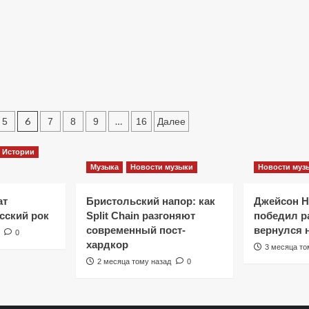
в
сольной
2023
пластинкой
году
и
о
проблемах
еще
более
масштабных
шоу
6
…
5
7
8
9
16
Далее
Истории
Музыка
Новости музыки
Новости муз
ат
Бристольский напор: как
Джейсон 
сский рок
Split Chain разгоняют
победил ра
современный пост-
вернулся 
0
хардкор
3 месяца то
2 месяца тому назад
0