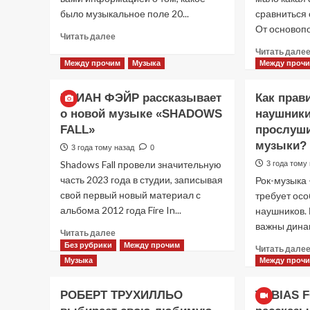
было музыкальное поле 20...
сравниться 
От основопо
Прочитать
Читать далее
больше
Читать дале
о
Между прочим
Музыка
Между проч
Мы
это
БРИАН ФЭЙР рассказывает
Как прав
слушали
о новой музыке «SHADOWS
наушник
20
лет
FALL»
прослуши
назад.
музыки?
3 года тому назад
0
Список
Shadows Fall провели значительную
3 года тому
из
часть 2023 года в студии, записывая
150
Рок-музыка 
треков
свой первый новый материал с
требует осо
в
альбома 2012 года Fire In...
наушников. 
жанре
важны динам
Прочитать
«метал»
Читать далее
больше
вышедших
Без рубрики
Между прочим
Читать дале
о
в
Музыка
Между проч
БРИАН
2004
ФЭЙР
году.
РОБЕРТ ТРУХИЛЛЬО
TOBIAS 
рассказывает
о