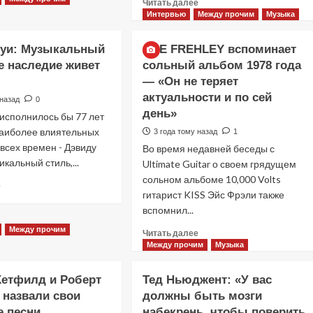
Прочитать
Читать далее
HALE
больше
Интервью
Между прочим
Музыка
рассказала
о
о
Гитаристу
борьбе
оуи: Музыкальный
ACE FREHLEY вспоминает
Рону
с
ье наследие живет
сольный альбом 1978 года
«BUMBLEFOOT»
синдромом
— «Он не теряет
Талю
самозванца
угрожали
актуальности и по сей
и
 назад
0
за
день»
своем
 исполнилось бы 77 лет
то,
Фильмы
писательском
наиболее влиятельных
3 года тому назад
1
что
стиле
всех времен - Дэвиду
испортил
Во время недавней беседы с
«Как приручить лису»: триллер,
соло
икальный стиль,...
Ultimate Guitar о своем грядущем
«GUNS
который охотится не за маньяком, а
сольном альбоме 10,000 Volts
Прочитать
е
N’
за человеческими слабостями
гитарист KISS Эйс Фрэли также
больше
ROSES»
вспомнил...
о
10 месяцев тому назад
0
на
Дэвид
сцене
Между прочим
Прочитать
Читать далее
Боуи:
больше
Между прочим
Музыка
Музыкальный
о
гений,
ACE
чье
етфилд и Роберт
Тед Ньюджент: «У вас
FREHLEY
наследие
 назвали свои
должны быть мозги
вспоминает
живет
 песни
набекрень, чтобы поверить
сольный