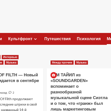
и
Культфронт
Путешествия
Психология
М
Интервью
им
Музыка
Между прочим
Музыка
OF FILTH — Новый
КИМ ТАЙИЛ из
идается в сентябре
«SOUNDGARDEN»
вспоминает о
разнообразной
 назад
2
музыкальной сцене Сиэтла
 Of Filth продолжают
и о том, что «гранж» был
следние штрихи в свой
лишь маркетинговым
е названный 14-й