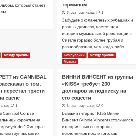
термином
льбом, который станет
ем...
3 года тому назад
1
Забудьте о фланелевых рубашках и
Прочитать
е
рваных джинсах, настоящая
больше
о
история музыкальной революции в
CRADLE
Сиэтле гораздо более грубая и
OF
разнообразная, чем когда-либо...
FILTH
—
Между прочим
Без рубрики
Между прочим
Прочитать
Читать далее
Новый
больше
Музыка
сингл
о
ожидается
КИМ
РЕТТ из CANNIBAL
ВИННИ ВИНСЕНТ из группы
в
ТАЙИЛ
ассказал о том,
«KISS» требует 200
сентябре
из
2024
н перестал трясти
долларов за подписку на
«SOUNDGARDEN»
года
вспоминает
на сцене
его соцсети
о
 назад
1
3 года тому назад
0
разнообразной
 Cannibal Corpse
Бывший гитарист KISS Винни
музыкальной
сцене
мельницы фронтмена
Винсент (Vinnie Vincent) столкнулся
Сиэтла
rpsegrinder" Фишера -
с неприязнью со стороны
и
ноним группы, как их
поклонников после того, как