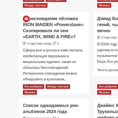
размышляет
Между прочим
Музыка
о
своей
карьере
Происхождение обложки
Дэвид Б
в
IRON MAIDEN «Powerslave»:
гений, ч
«KISS»
Скопировали ли они
вечно
«EARTH, WIND & FIRE»?
3 года тому
В 2024 году
3 года тому назад
0
одному из 
Сфера рок-н-ролла и хэви-метала,
музыкантов 
изобилующая звуковыми и
Боуи. Его ун
визуальными идеями, также не
обошлась без совпадений.
Читать дале
Интересное совпадение можно
обнаружить в культовом...
Без рубрики
Прочитать
Между прочим
Без рубрики
Читать далее
больше
Музыка
Музыка
о
Происхождение
Список оджидаемых рок-
Джеймс Х
обложки
альбомов 2024 года
Трухильо
IRON
MAIDEN
любимые