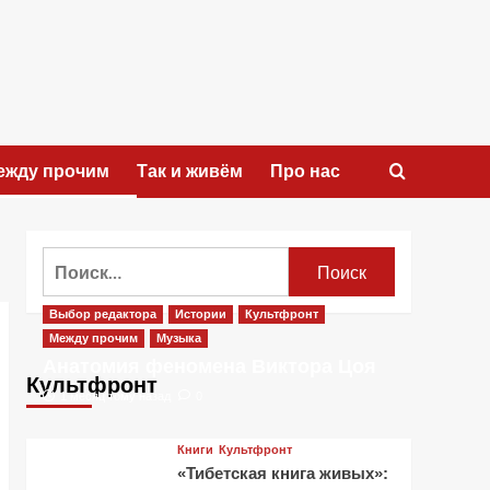
ежду прочим
Так и живём
Про нас
Найти:
Выбор редактора
Истории
Культфронт
Между прочим
Музыка
Анатомия феномена Виктора Цоя
Культфронт
1 месяц тому назад
0
Книги
Культфронт
«Тибетская книга живых»: