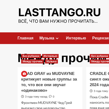
Перейти
к
содержимому
Главная
Музыка
Интервью
Рецензи
Между прочим
Без рубрики
Интервью
Без рубрики
Между прочим
Музыка
Между проч
CHAD GRAY из MUDVAYNE
CRADLE 
критикует новые группы за
сингл ож
то, что все они звучат
2024 года
«одинаково»
3 года тому
Пока Cradle
3 года тому назад
0
наносить по
Фронтмен MUDVAYNE Чед Грей
пока еще н
выразил свое недовольство