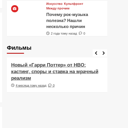
Искусство
Культфронт
Между прочим
Почему рок-музыка
полезна? Нашли
несколько причин
2 года тому назад
0
Фильмы
Фильмы
Рецен
Новый «Гарри Поттер» от HBO:
Реце
кастинг, споры и ставка на мрачный
Навс
реализм
друж
4 месяца тому назад
0
5 ме