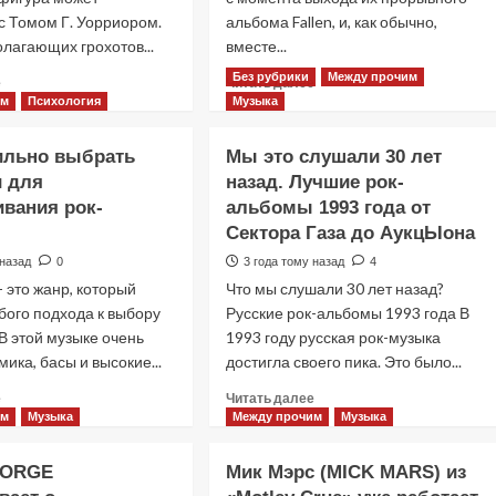
которые
в
с Томом Г. Уорриором.
альбома Fallen, и, как обычно,
они
эту
лагающих грохотов...
вместе...
исполняют
чушь
вживую
о
Без рубрики
Между прочим
Прочитать
Прочитать
е
Читать далее
глобальном
больше
больше
им
Психология
Музыка
потеплении».
о
о
TOM
Эми
ильно выбрать
Мы это слушали 30 лет
G.
Ли
и для
назад. Лучшие рок-
WARRIOR
из
вания рок-
выбирает
альбомы 1993 года от
«EVANESCENCE»
идеальную
рассказала
Сектора Газа до АукцЫона
песню,
о
 назад
0
3 года тому назад
4
чтобы
своих
- это жанр, который
Что мы слушали 30 лет назад?
познакомить
смешанных
кого-
чувствах
бого подхода к выбору
Русские рок-альбомы 1993 года В
то
к
В этой музыке очень
1993 году русская рок-музыка
с
«Everybody’s
ика, басы и высокие...
достигла своего пика. Это было...
«TRIPTYKON»
Fool»
Прочитать
Прочитать
е
Читать далее
больше
больше
им
Музыка
Между прочим
Музыка
о
о
Как
Мы
FORGE
Мик Мэрс (MICK MARS) из
правильно
это