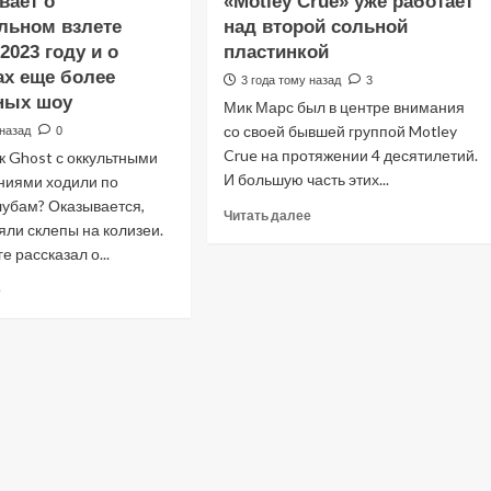
вает о
«Motley Crue» уже работает
выбрать
слушали
льном взлете
наушники
над второй сольной
30
для
лет
2023 году и о
пластинкой
прослушивания
назад.
х еще более
3 года тому назад
3
рок-
Лучшие
ных шоу
Мик Марс был в центре внимания
музыки?
рок-
альбомы
со своей бывшей группой Motley
 назад
0
1993
Crue на протяжении 4 десятилетий.
к Ghost с оккультными
года
И большую часть этих...
ниями ходили по
от
лубам? Оказывается,
Сектора
Прочитать
Читать далее
ли склепы на колизеи.
Газа
больше
е рассказал о...
до
о
АукцЫона
Мик
Прочитать
е
Мэрс
больше
(MICK
о
MARS)
TOBIAS
из
FORGE
«Motley
рассказывает
Crue»
о
уже
стремительном
работает
взлете
над
GHOST
второй