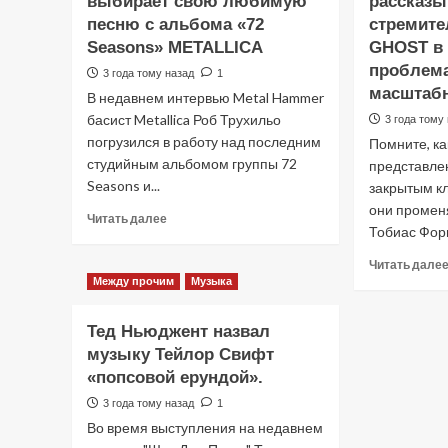
выбирает свою любимую
рассказы
новой
песню с альбома «72
стремите
музыке
Seasons» METALLICA
GHOST в 
«SHADOWS
проблема
3 года тому назад
1
FALL»
масштаб
В недавнем интервью Metal Hammer
басист Metallica Роб Трухильо
3 года тому
погрузился в работу над последним
Помните, ка
студийным альбомом группы 72
представле
Seasons и...
закрытым к
они променя
Прочитать
Читать далее
Тобиас Форг
больше
о
Читать дале
РОБЕРТ
Между прочим
Музыка
ТРУХИЛЛЬО
выбирает
Тед Ньюджент назвал
свою
любимую
музыку Тейлор Свифт
песню
«попсовой ерундой».
с
3 года тому назад
1
альбома
«72
Во время выступления на недавнем
Seasons»