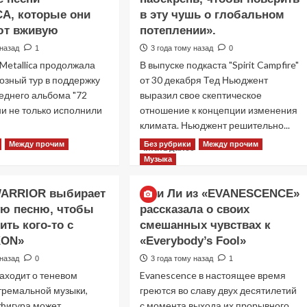
вечно
альбом
A, которые они
в эту чушь о глобальном
1978
ют вживую
потеплении».
года
 назад
1
3 года тому назад
0
—
«Он
 Metallica продолжала
В выпуске подкаста "Spirit Campfire"
не
озный тур в поддержку
от 30 декабря Тед Ньюджент
теряет
еднего альбома "72
выразил свое скептическое
актуальности
ни не только исполнили
отношение к концепции изменения
и
климата. Ньюджент решительно...
по
сей
Между прочим
Без рубрики
Между прочим
Прочитать
Прочитать
е
Читать далее
день»
больше
больше
Музыка
о
о
Джеймс
Тед
WARRIOR выбирает
Эми Ли из «EVANESCENCE»
Хетфилд
Ньюджент:
ую песню, чтобы
рассказала о своих
и
«У
ить кого-то с
Роберт
смешанных чувствах к
вас
Трухильо
должны
KON»
«Everybody’s Fool»
назвали
быть
 назад
0
3 года тому назад
1
свои
мозги
заходит о теневом
Evanescence в настоящее время
любимые
набекрень,
песни
чтобы
стремальной музыки,
греются во славу двух десятилетий
METALLICA,
поверить
 фигура может
с момента выхода их прорывного