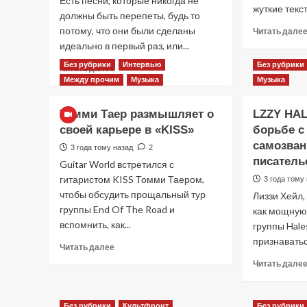
Есть песни, которые никогда не
жуткие текст
должны быть перепеты, будь то
потому, что они были сделаны
Читать дале
идеально в первый раз, или...
Без рубрики
Интервью
Без рубрики
Прочитать
Читать далее
больше
Между прочим
Музыка
Музыка
о
ТОП
Томми Таер размышляет о
LZZY HAL
10
своей карьере в «KISS»
борьбе с
групп,
которым
самозван
3 года тому назад
2
удалось
писатель
Guitar World встретился с
исполнить
гитаристом KISS Томми Таером,
3 года тому
самые
чтобы обсудить прощальный тур
Лиззи Хейл,
сложные
группы End Of The Road и
рок
как мощную 
и
вспомнить, как...
группы Hale
метал
признаваться
Прочитать
Читать далее
песни
больше
Читать дале
о
Томми
Таер
Без рубрики
Культфронт
Без рубрики