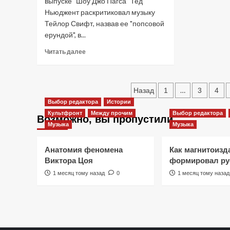
выпуске "Шоу Джо Пагса" Тед
METALLICA
Ньюджент раскритиковал музыку
Тейлор Свифт, назвав ее "попсовой
ерундой", в...
Прочитать
Читать далее
больше
о
Тед
Пагинация
Ньюджент
…
Назад
1
3
4
назвал
Выбор редактора
Истории
записей
музыку
Культфронт
Между прочим
Выбор редактора
Возможно, вы пропустили
Тейлор
Музыка
Музыка
Свифт
«попсовой
ерундой».
Анатомия феномена
Как магнитоизд
Виктора Цоя
формировал ру
1 месяц тому назад
0
1 месяц тому назад