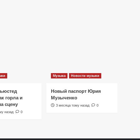
ыки
Музыка
Новости музыки
Ньюстед
Новый паспорт Юрия
к горла и
Музыченко
на сцену
3 месяца тому назад
0
му назад
0