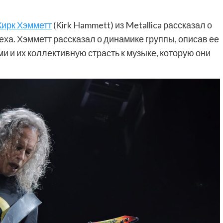
Кирк Хэмметт
(Kirk Hammett) из Metallica рассказал о
пеха. Хэмметт рассказал о динамике группы, описав ее
и и их коллективную страсть к музыке, которую они