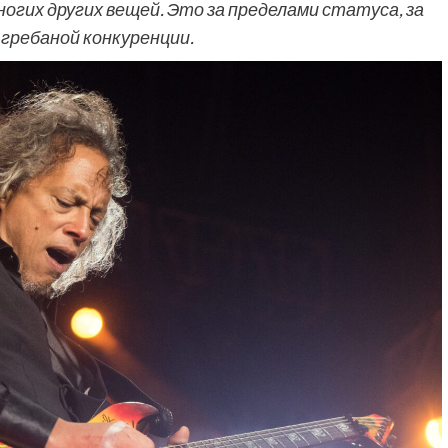
огих других вещей. Это за пределами статуса, за
 гребаной конкуренции.