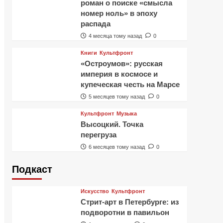
роман о поиске «смысла
номер ноль» в эпоху
распада
4 месяца тому назад
0
Книги
Культфронт
«Остроумов»: русская
империя в космосе и
купеческая честь на Марсе
5 месяцев тому назад
0
Культфронт
Музыка
Высоцкий. Точка
перегруза
6 месяцев тому назад
0
Подкаст
Искусство
Культфронт
Стрит-арт в Петербурге: из
подворотни в павильон