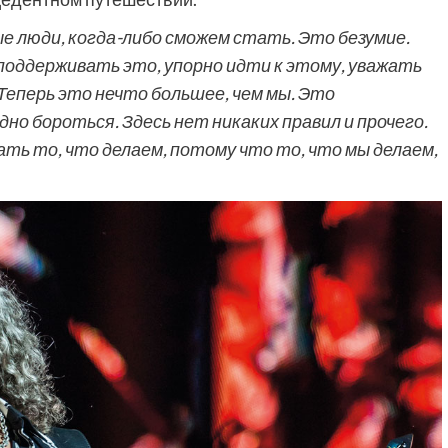
ые люди, когда-либо сможем стать. Это безумие.
 поддерживать это, упорно идти к этому, уважать
Теперь это нечто большее, чем мы. Это
дно бороться. Здесь нет никаких правил и прочего.
ть то, что делаем, потому что то, что мы делаем,
Фильмы
«Как приручить лису»: триллер,
который охотится не за маньяком, а
за человеческими слабостями
9 месяцев тому назад
0