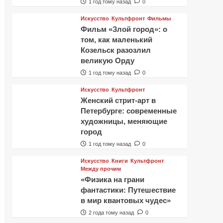
1 год тому назад
0
Искусство
Культфронт
Фильмы
Фильм «Злой город»: о
том, как маленький
Козельск разозлил
великую Орду
1 год тому назад
0
Искусство
Культфронт
Женский стрит-арт в
Петербурге: современные
художницы, меняющие
город
1 год тому назад
0
Искусство
Книги
Культфронт
Между прочим
«Физика на грани
фантастики: Путешествие
в мир квантовых чудес»
2 года тому назад
0