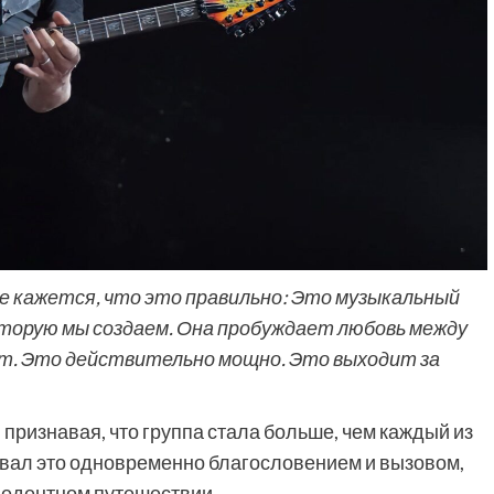
мне кажется, что это правильно: Это музыкальный
оторую мы создаем. Она пробуждает любовь между
т. Это действительно мощно. Это выходит за
признавая, что группа стала больше, чем каждый из
азвал это одновременно благословением и вызовом,
цедентном путешествии.