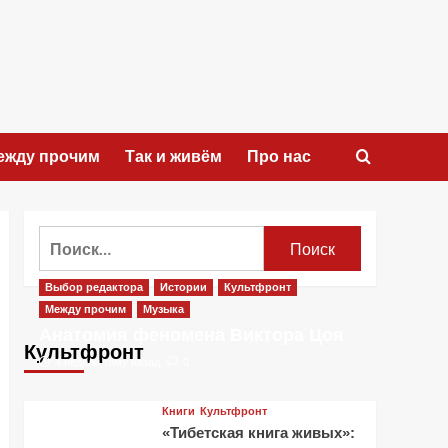
ежду прочим
Так и живём
Про нас
Найти:
Выбор редактора
Истории
Культфронт
Между прочим
Музыка
Анатомия феномена Виктора Цоя
Культфронт
4 недели тому назад
0
Книги
Культфронт
«Тибетская книга живых»: