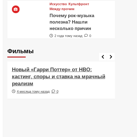
Искусство
Культфронт
Между прочим
Почему рок-музыка
полезна? Нашли
несколько причин
2 года тому назад
0
Фильмы
Фильмы
Рецен
Новый «Гарри Поттер» от HBO:
Реце
кастинг, споры и ставка на мрачный
Навс
реализм
друж
4 месяца тому назад
0
5 ме