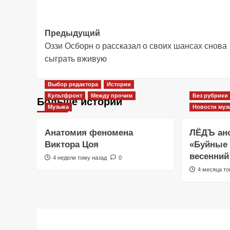
Навигация
Предыдущий
Оззи Осборн о рассказал о своих шансах снова
записи
сыграть вживую
Выбор редактора
Истории
Культфронт
Между прочим
Без рубрики
Больше историй
Музыка
Новости муз
Анатомия феномена
ЛЁДЪ ано
Виктора Цоя
«Буйные
весенний
4 недели тому назад
0
4 месяца то