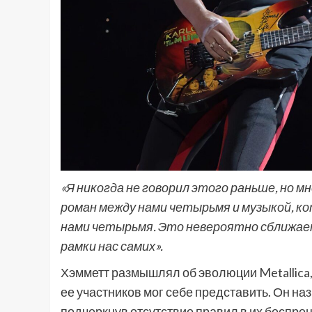
«Я никогда не говорил этого раньше, но 
роман между нами четырьмя и музыкой, к
нами четырьмя. Это невероятно сближае
рамки нас самих».
Хэмметт размышлял об эволюции Metallica, 
ее участников мог себе представить. Он н
подчеркнув отсутствие правил в их беспре