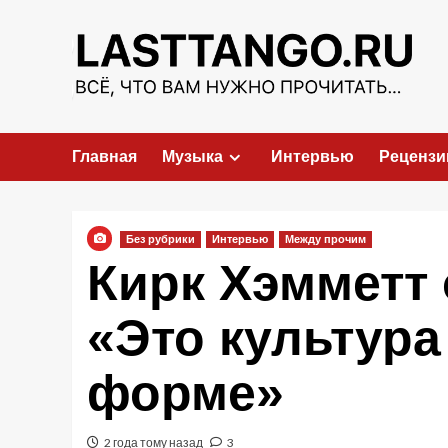
Перейти
к
содержимому
Главная
Музыка
Интервью
Рецензи
Без рубрики
Интервью
Между прочим
Кирк Хэмметт
«Это культура
форме»
2 года тому назад
3