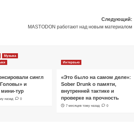
Следующий:
MASTODON работают над новым материалом
Музыка
ыки
Интервью
нсировали сингл
«Это было на самом деле»:
 Головы» и
Sober Drunk о памяти,
 мини-тур
внутренней тактике и
проверке на прочность
му назад
0
7 месяцев тому назад
0