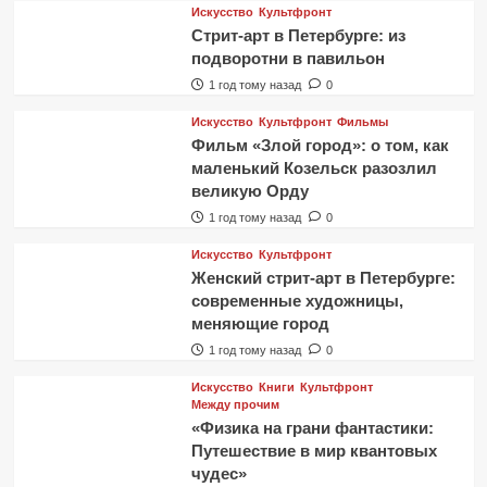
Искусство
Культфронт
Стрит-арт в Петербурге: из
подворотни в павильон
1 год тому назад
0
Искусство
Культфронт
Фильмы
Фильм «Злой город»: о том, как
маленький Козельск разозлил
великую Орду
1 год тому назад
0
Искусство
Культфронт
Женский стрит-арт в Петербурге:
современные художницы,
меняющие город
1 год тому назад
0
Искусство
Книги
Культфронт
Между прочим
«Физика на грани фантастики:
Путешествие в мир квантовых
чудес»