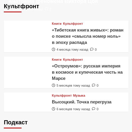
Анатомия феномена Виктора Цоя
Культфронт
1 месяц тому назад
0
Книги
Культфронт
«Тибетская книга живых»: роман
о поиске «смысла номер ноль»
в эпоху распада
4 месяца тому назад
0
Книги
Культфронт
«Остроумов»: русская империя
в космосе и купеческая честь на
Марсе
5 месяцев тому назад
0
Культфронт
Музыка
Высоцкий. Точка перегруза
6 месяцев тому назад
0
Подкаст