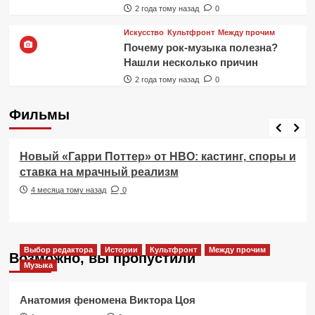
2 года тому назад
0
Искусство
Культфронт
Между прочим
Почему рок-музыка полезна?
Нашли несколько причин
2 года тому назад
0
Фильмы
Фильмы
Новый «Гарри Поттер» от HBO: кастинг, споры и
ставка на мрачный реализм
4 месяца тому назад
0
Выбор редактора
Истории
Культфронт
Между прочим
Возможно, вы пропустили
Музыка
Анатомия феномена Виктора Цоя