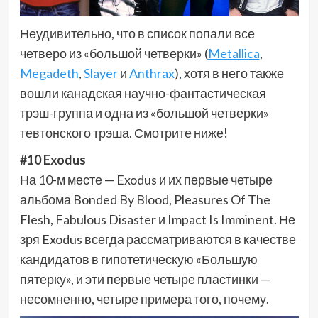
Неудивительно, что в список попали все
четверо из «большой четверки» (
Metallica
,
Megadeth
,
Slayer
и
Anthrax
), хотя в него также
вошли канадская научно-фантастическая
трэш-группа и одна из «большой четверки»
тевтонского трэша. Смотрите ниже!
#10 Exodus
На 10-м месте — Exodus и их первые четыре
альбома Bonded By Blood, Pleasures Of The
Flesh, Fabulous Disaster и Impact Is Imminent. Не
зря Exodus всегда рассматриваются в качестве
кандидатов в гипотетическую «Большую
пятерку», и эти первые четыре пластинки —
несомненно, четыре примера того, почему.