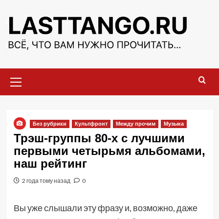
Перейти
к
содержимому
Основное
меню
Без рубрики
Культфронт
Между прочим
Музыка
Трэш-группы 80-х с лучшими
первыми четырьмя альбомами,
наш рейтинг
2 года тому назад
0
Вы уже слышали эту фразу и, возможно, даже