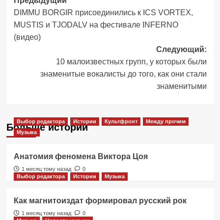
Навигация
Предыдущий
DIMMU BORGIR присоединились к ICS VORTEX,
записи
MUSTIS и TJODALV на фестивале INFERNO
(видео)
Следующий:
10 малоизвестных групп, у которых были
знаменитые вокалисты до того, как они стали
знаменитыми
Выбор редактора
Истории
Культфронт
Между прочим
Больше историй
Музыка
Анатомия феномена Виктора Цоя
1 месяц тому назад
0
Выбор редактора
Истории
Музыка
Как магнитоиздат формировал русский рок
1 месяц тому назад
0