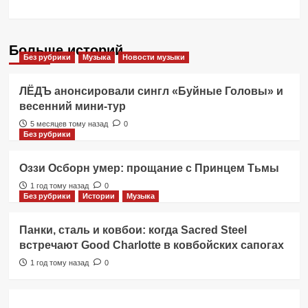
Больше историй
Без рубрики
Музыка
Новости музыки
ЛЁДЪ анонсировали сингл «Буйные Головы» и
весенний мини-тур
5 месяцев тому назад
0
Без рубрики
Оззи Осборн умер: прощание с Принцем Тьмы
1 год тому назад
0
Без рубрики
Истории
Музыка
Панки, сталь и ковбои: когда Sacred Steel
встречают Good Charlotte в ковбойских сапогах
1 год тому назад
0