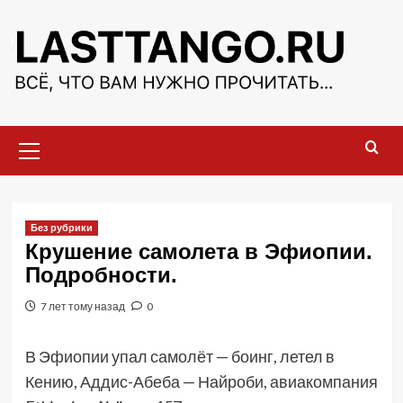
Перейти
к
содержимому
Основное
меню
Без рубрики
Крушение самолета в Эфиопии.
Подробности.
7 лет тому назад
0
В Эфиопии упал самолёт — боинг, летел в
Кению, Аддис-Абеба — Найроби, авиакомпания