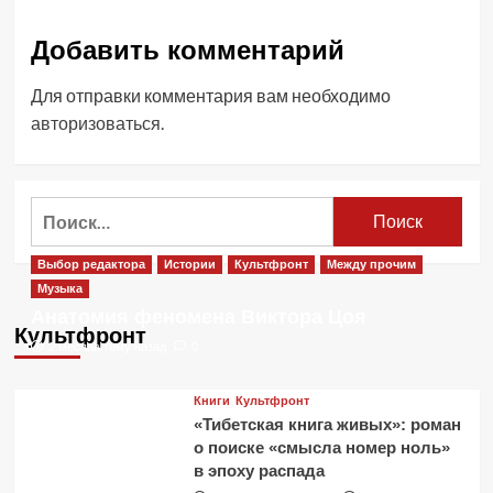
Добавить комментарий
Для отправки комментария вам необходимо
авторизоваться
.
Найти:
Выбор редактора
Истории
Культфронт
Между прочим
Музыка
Анатомия феномена Виктора Цоя
Культфронт
2 месяца тому назад
0
Книги
Культфронт
«Тибетская книга живых»: роман
о поиске «смысла номер ноль»
в эпоху распада