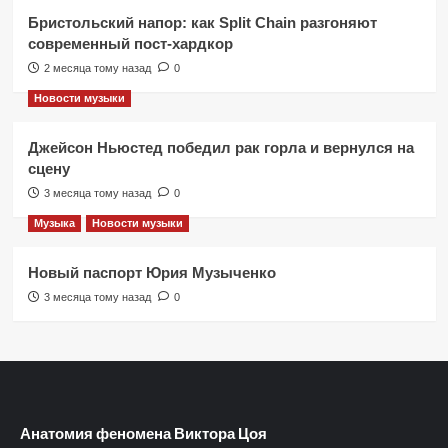
Бристольский напор: как Split Chain разгоняют
современный пост-хардкор
2 месяца тому назад
0
Новости музыки
Джейсон Ньюстед победил рак горла и вернулся на
сцену
3 месяца тому назад
0
Музыка
Новости музыки
Новый паспорт Юрия Музыченко
3 месяца тому назад
0
Анатомия феномена Виктора Цоя