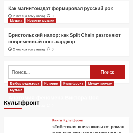
Как магнитоиздат формировал русский рок
2 месяца тому назад
0
Музыка
Новости музыки
Бристольский напор: как Split Chain разгоняют
современный пост-хардкор
2 месяца тому назад
0
Найти:
Выбор редактора
Истории
Культфронт
Между прочим
Музыка
Анатомия феномена Виктора Цоя
Культфронт
2 месяца тому назад
0
Книги
Культфронт
«Тибетская книга живых»: роман
о поиске «смысла номер ноль»