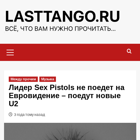
Перейти
к
содержимому
Основное
меню
Между прочим
Музыка
​Лидер Sex Pistols не поедет на
Евровидение – поедут новые
U2
3 года тому назад