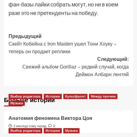
фан-базы лайки собрать могут, но ни в коем
разе это не претенденты на победу.
Навигация
Предыдущий
Скейт Кобейна с Iron Maiden ушел Тони Хоуку –
записи
теперь он продает реплики
Следующий:
Свежий альбом Gorillaz – редкий случай, когда
Деймон Албарн лентяй
Выбор редактора
Истории
Культфронт
Между прочим
Больше историй
Музыка
Анатомия феномена Виктора Цоя
2 месяца тому назад
0
Выбор редактора
Истории
Музыка