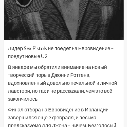
​Лидер Sex Pistols не поедет на Евровидение –
поедут новые U2
В январе мы обратили внимание на новый
творческий порыв Джонни Роттена,
вдохновленный довольно печальной и личной
лавстори, но так и не рассказали, чем это всё
закончилось.
Финал отбора на Евровидение в Ирландии
завершился еще 3 февраля, и весьма
предсказуемо для Джона – ничем. Безголосый,