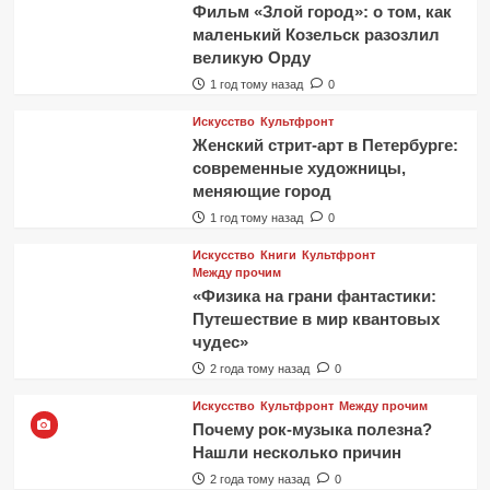
Фильм «Злой город»: о том, как
маленький Козельск разозлил
великую Орду
1 год тому назад
0
Искусство
Культфронт
Женский стрит-арт в Петербурге:
современные художницы,
меняющие город
1 год тому назад
0
Искусство
Книги
Культфронт
Между прочим
«Физика на грани фантастики:
Путешествие в мир квантовых
чудес»
2 года тому назад
0
Искусство
Культфронт
Между прочим
Почему рок-музыка полезна?
Нашли несколько причин
2 года тому назад
0