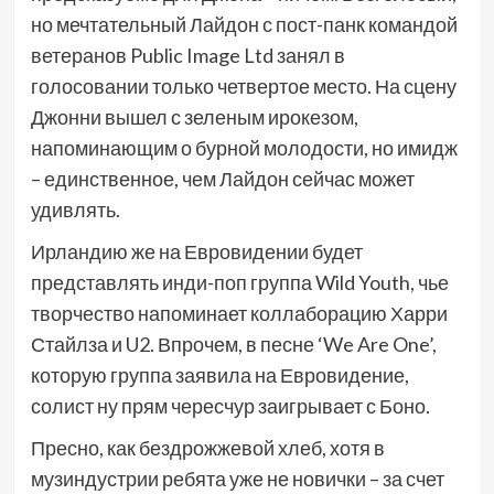
но мечтательный Лайдон с пост-панк командой
ветеранов Public Image Ltd занял в
голосовании только четвертое место. На сцену
Джонни вышел с зеленым ирокезом,
напоминающим о бурной молодости, но имидж
– единственное, чем Лайдон сейчас может
удивлять.
Ирландию же на Евровидении будет
представлять инди-поп группа Wild Youth, чье
творчество напоминает коллаборацию Харри
Стайлза и U2. Впрочем, в песне ‘We Are One’,
которую группа заявила на Евровидение,
солист ну прям чересчур заигрывает с Боно.
Пресно, как бездрожжевой хлеб, хотя в
музиндустрии ребята уже не новички – за счет