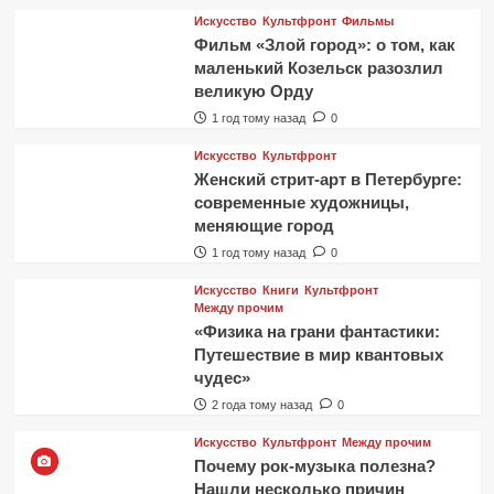
Искусство
Культфронт
Фильмы
Фильм «Злой город»: о том, как
маленький Козельск разозлил
великую Орду
1 год тому назад
0
Искусство
Культфронт
Женский стрит-арт в Петербурге:
современные художницы,
меняющие город
1 год тому назад
0
Искусство
Книги
Культфронт
Между прочим
«Физика на грани фантастики:
Путешествие в мир квантовых
чудес»
2 года тому назад
0
Искусство
Культфронт
Между прочим
Почему рок-музыка полезна?
Нашли несколько причин