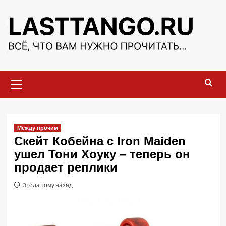
Перейти
к
содержимому
Основное
меню
Между прочим
Скейт Кобейна с Iron Maiden
ушел Тони Хоуку – теперь он
продает реплики
3 года тому назад