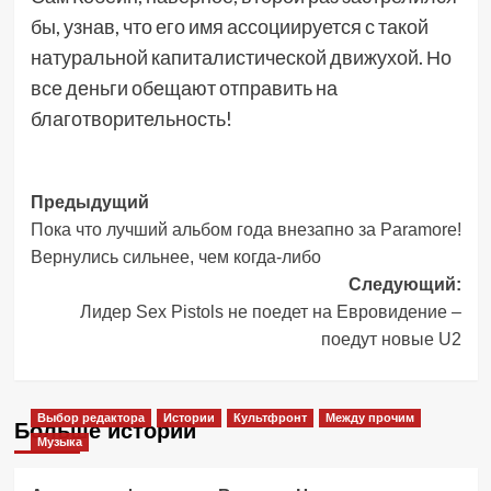
бы, узнав, что его имя ассоциируется с такой
натуральной капиталистической движухой. Но
все деньги обещают отправить на
благотворительность!
Навигация
Предыдущий
​​Пока что лучший альбом года внезапно за Paramore!
записи
Вернулись сильнее, чем когда-либо
Следующий:
​Лидер Sex Pistols не поедет на Евровидение –
поедут новые U2
Выбор редактора
Истории
Культфронт
Между прочим
Больше историй
Музыка