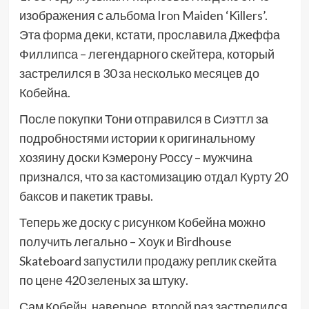
изображения с альбома Iron Maiden ‘Killers’.
Эта форма деки, кстати, прославила Джеффа
Филлипса – легендарного скейтера, который
застрелился в 30 за несколько месяцев до
Кобейна.
После покупки Тони отправился в Сиэттл за
подробностями истории к оригинальному
хозяину доски Кэмерону Россу – мужчина
признался, что за кастомизацию отдал Курту 20
баксов и пакетик травы.
Теперь же доску с рисунком Кобейна можно
получить легально – Хоук и Birdhouse
Skateboard запустили продажу реплик скейта
по цене 420 зеленых за штуку.
Сам Кобейн, наверное, второй раз застрелился