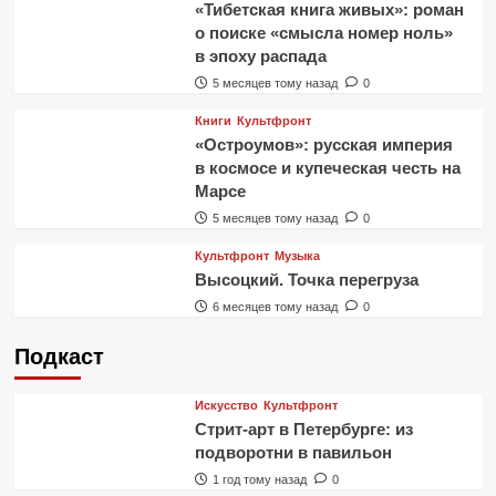
«Тибетская книга живых»: роман
о поиске «смысла номер ноль»
в эпоху распада
5 месяцев тому назад
0
Книги
Культфронт
«Остроумов»: русская империя
в космосе и купеческая честь на
Марсе
5 месяцев тому назад
0
Культфронт
Музыка
Высоцкий. Точка перегруза
6 месяцев тому назад
0
Подкаст
Искусство
Культфронт
Стрит-арт в Петербурге: из
подворотни в павильон
1 год тому назад
0