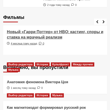
2 года тому назад
0
Фильмы
Фильмы
Новый «Гарри Поттер» от HBO: кастинг, споры и
ставка на мрачный реализм
4 месяца тому назад
0
Выбор редактора
Истории
Культфронт
Между прочим
Возможно, вы пропустили
Музыка
Анатомия феномена Виктора Цоя
1 месяц тому назад
0
Выбор редактора
Истории
Музыка
Как магнитоиздат формировал русский рок