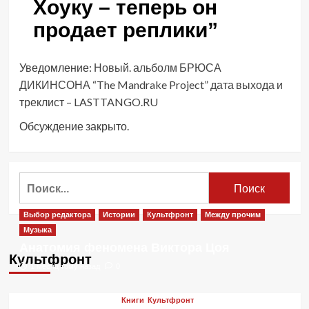
Хоуку – теперь он
продает реплики
”
Уведомление:
Новый. альболм БРЮСА
ДИКИНСОНА “The Mandrake Project” дата выхода и
треклист – LASTTANGO.RU
Обсуждение закрыто.
Найти:
Выбор редактора
Истории
Культфронт
Между прочим
Музыка
Анатомия феномена Виктора Цоя
Культфронт
1 месяц тому назад
0
Книги
Культфронт