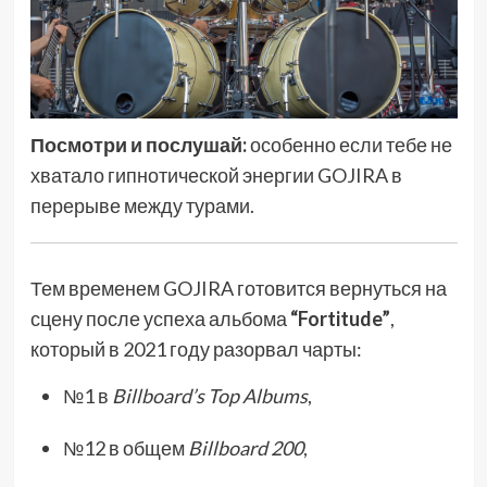
Посмотри и послушай:
особенно если тебе не
хватало гипнотической энергии GOJIRA в
перерыве между турами.
Тем временем GOJIRA готовится вернуться на
сцену после успеха альбома
“Fortitude”
,
который в 2021 году разорвал чарты:
№1 в
Billboard’s Top Albums
,
№12 в общем
Billboard 200
,