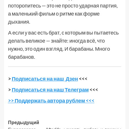
поторопитесь — это не просто ударная партия,
а маленький фильм о ритме как форме
дыхания.
А если у вас есть брат, с которым вы пытаетесь
делать великое — знайте: иногда всё, что
нужно, это один взгляд. И барабаны. Много
барабанов.
>
Подписаться на наш Дзен
<<<
>
Подписаться на наш Телеграм
<<<
>> Поддержать автора рублем <<<
Навигация
Предыдущий