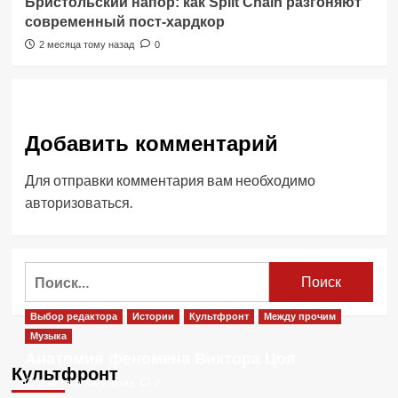
Бристольский напор: как Split Chain разгоняют
современный пост-хардкор
2 месяца тому назад
0
Добавить комментарий
Для отправки комментария вам необходимо
авторизоваться
.
Найти:
Выбор редактора
Истории
Культфронт
Между прочим
Музыка
Анатомия феномена Виктора Цоя
Культфронт
2 месяца тому назад
0