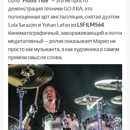
соло
“Flood Tide”
— это не просто
демонстрация техники GOJIRA, это
полноценная арт-инсталляция, снятая дуэтом
Lola Sarazzin и Yohan Lafon из
LSFILMS64
.
Кинематографичный, завораживающий и почти
медитативный — ролик показывает Марио не
просто как музыканта, а как художника в самом
прямом смысле слова.