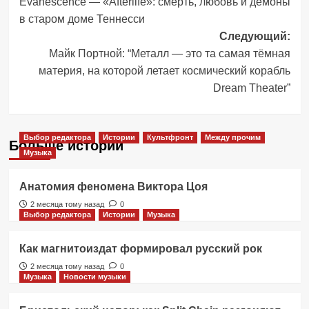
Evanescence — «Afterlife»: cмepть, любовь и демоны
записи
в старом доме Теннесси
Следующий:
Майк Портной: “Металл — это та самая тёмная
материя, на которой летает космический корабль
Dream Theater”
Выбор редактора
Истории
Культфронт
Между прочим
Больше историй
Музыка
Анатомия феномена Виктора Цоя
2 месяца тому назад
0
Выбор редактора
Истории
Музыка
Как магнитоиздат формировал русский рок
2 месяца тому назад
0
Музыка
Новости музыки