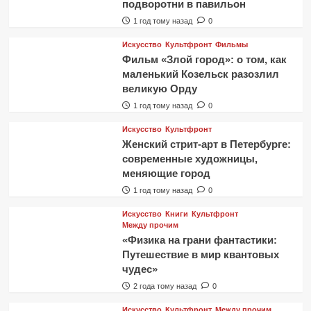
подворотни в павильон
1 год тому назад
0
Искусство
Культфронт
Фильмы
Фильм «Злой город»: о том, как
маленький Козельск разозлил
великую Орду
1 год тому назад
0
Искусство
Культфронт
Женский стрит-арт в Петербурге:
современные художницы,
меняющие город
1 год тому назад
0
Искусство
Книги
Культфронт
Между прочим
«Физика на грани фантастики:
Путешествие в мир квантовых
чудес»
2 года тому назад
0
Искусство
Культфронт
Между прочим