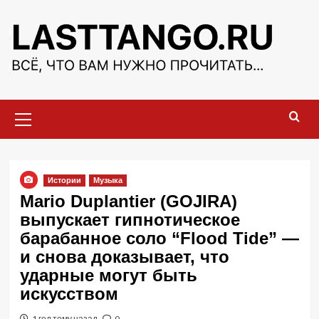
Перейти
к
содержимому
Основное
меню
Истории
Музыка
Mario Duplantier (GOJIRA)
выпускает гипнотическое
барабанное соло “Flood Tide” —
и снова доказывает, что
ударные могут быть
искусством
1 год тому назад
0