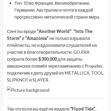
Топ-10 во Франции, Великобритании,
Германии, Австралии и почти в каждой
прогрессивно-металической стране мира.
Синглы вроде
“Another World”
,
“Into The
Storm”
и
“Amazonia”
не только взрывали
плейлисты, но и вдохновили слушателей на
участие в благотворительности: GOJIRA
собрала более
$300,000
для защиты
амазонских племён через кампанию с Propeller,
подключив к делу друзей из METALLICA, TOOL,
SLIPKNOT и SLAYER.
Так что если вы ещё не видели
“Flood Tide”
,