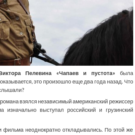
Фильмы
«Как приручить лису»: триллер,
Виктора Пелевина «Чапаев и пустота»
была
который охотится не за маньяком, а
 оказывается, это произошло еще два года назад. Что
за человеческими слабостями
е слышали?
10 месяцев тому назад
0
 романа взялся независимый американский режиссер
а изначально выступал российский и грузинский
и фильма неоднократно откладывались. По этой же