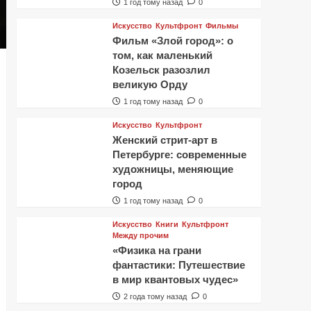
1 год тому назад
0
Искусство
Культфронт
Фильмы
Фильм «Злой город»: о
том, как маленький
Козельск разозлил
великую Орду
1 год тому назад
0
Искусство
Культфронт
Женский стрит-арт в
Петербурге: современные
художницы, меняющие
город
1 год тому назад
0
Искусство
Книги
Культфронт
Между прочим
«Физика на грани
фантастики: Путешествие
в мир квантовых чудес»
2 года тому назад
0