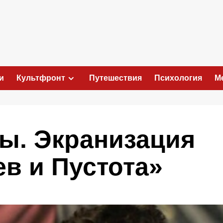
и
Культфронт
Путешествия
Психология
М
ы. Экранизация
в и Пустота»