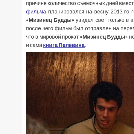
причине количество съемочных дней вмест
фильма
планировался на весну 2013-го го
«Мизинец Будды»
увидел свет только в а
после чего фильм был отправлен на перем
что в мировой прокат
«Мизинец Будды»
не
и сама
книга Пелевина
.