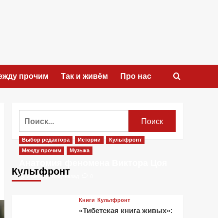
ежду прочим
Так и живём
Про нас
Найти:
Выбор редактора
Истории
Культфронт
Между прочим
Музыка
Анатомия феномена Виктора Цоя
Культфронт
2 месяца тому назад
0
Книги
Культфронт
«Тибетская книга живых»: