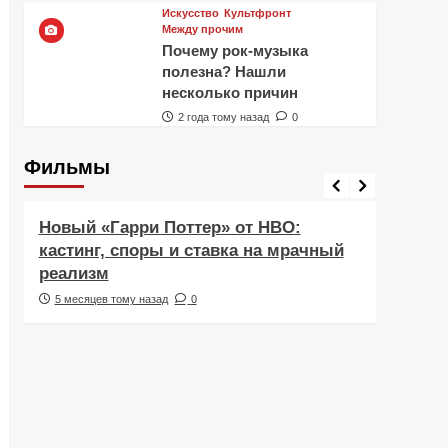
Искусство
Культфронт
Между прочим
Почему рок-музыка
полезна? Нашли
несколько причин
2 года тому назад
0
Фильмы
Фильмы
Рецен
Новый «Гарри Поттер» от HBO:
Реце
кастинг, споры и ставка на мрачный
Навс
реализм
друж
5 месяцев тому назад
0
6 ме