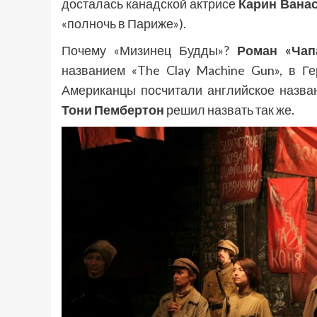
досталась канадской актрисе
Карин Вана
«полночь в Париже»).
Почему «Мизинец Будды»?
Роман «Чап
названием «The Clay Machine Gun», в Ге
Американцы посчитали английское назва
Тони Пембертон
решил назвать так же.