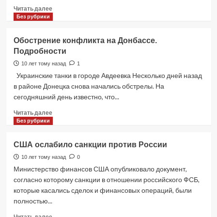
Прочитать
Читать далее
больше
Без рубрики
о
Сурганова
Обострение конфликта на Донбассе.
и
Подробности
Оркестр
—
10 лет тому назад
1
Песни
Украинские танки в городе Авдеевка Несколько дней назад
военных
в районе Донецка снова начались обстрелы. На
лет
сегодняшний день известно, что...
(2017)
Прочитать
Читать далее
больше
Без рубрики
о
Обострение
США ослабило санкции против России
конфликта
на
10 лет тому назад
0
Донбассе.
Министерство финансов США опубликовало документ,
Подробности
согласно которому санкции в отношении российского ФСБ,
которые касались сделок и финансовых операций, были
полностью...
Прочитать
Читать далее