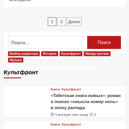
больше
о
США
Пагинация
ослабило
1
2
Далее
санкции
записей
против
России
Найти:
Выбор редактора
Истории
Культфронт
Между прочим
Музыка
Анатомия феномена Виктора Цоя
Культфронт
1 месяц тому назад
0
Книги
Культфронт
«Тибетская книга живых»: роман
о поиске «смысла номер ноль»
в эпоху распада
5 месяцев тому назад
0
Книги
Культфронт