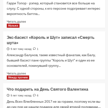
Гарри Топор - рэпер, который становится все больше на
слуху. С одной стороны, к его персоне подогревает интерес
вероятность баттла...
Прочитать
Читать далее
больше
Музыка
о
Гарри
Экс-басист «Король и Шут» записал «Смерть
Топор
шута»
—
клип
9 лет тому назад
1
на
Александр Балунов, также известный фанатам, как Балу,
песню
бывший басист панк-группы "Король и Шут" и один из ее
«Земля
основателей, покинувший группу...
Санникова»
Прочитать
Читать далее
больше
Между прочим
о
Экс-
Что подарить на День Святого Валентина
басист
«Король
9 лет тому назад
6
и
День Всех Влюбленных 2017 не за горами, поэтому если вы
Шут»
до сих пор не нашли подарок для своей второй половинки,...