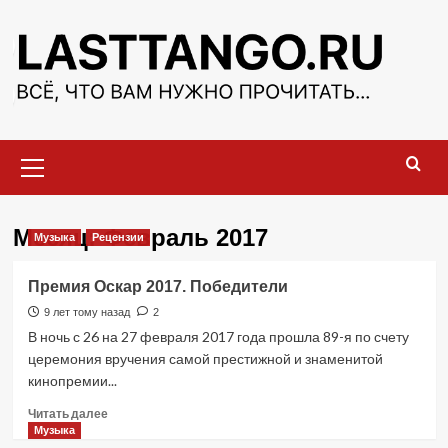
Перейти
к
содержимому
Основное
меню
Месяц:
Февраль 2017
Музыка
Рецензии
Премия Оскар 2017. Победители
9 лет тому назад
2
В ночь с 26 на 27 февраля 2017 года прошла 89-я по счету
церемония вручения самой престижной и знаменитой
кинопремии...
Прочитать
Читать далее
больше
Музыка