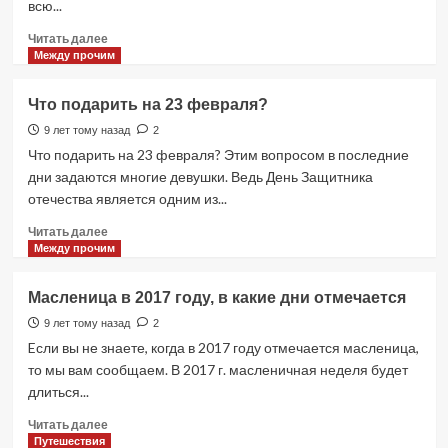
всю...
Прочитать
Читать далее
больше
Между прочим
о
Егор
Что подарить на 23 февраля?
Летов.
Последний
9 лет тому назад
2
герой
Что подарить на 23 февраля? Этим вопросом в последние
андеграунда
дни задаются многие девушки. Ведь День Защитника
отечества является одним из...
Прочитать
Читать далее
больше
Между прочим
о
Что
Масленица в 2017 году, в какие дни отмечается
подарить
на
9 лет тому назад
2
23
Eсли вы не знаете, когда в 2017 году отмечается масленица,
февраля?
то мы вам сообщаем. В 2017 г. масленичная неделя будет
длиться...
Прочитать
Читать далее
больше
Путешествия