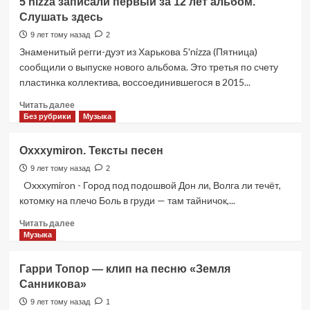
5’nizza записали первый за 12 лет альбом.
Иден.
Слушать здесь
Самый
необычный
9 лет тому назад
2
роман
Знаменитый рeгги-дуэт из Харькова 5'nizza (Пятница)
Джека
сообщили о выпуске нового альбома. Это третья по счету
Лондона
пластинка коллектива, воссоединившегося в 2015...
Прочитать
Читать далее
больше
Без рубрики
Музыка
о
5’nizza
Oxxxymiron. Тексты песен
записали
первый
9 лет тому назад
2
за
Oxxxymiron - Город под подошвой Дон ли, Волга ли течёт,
12
котомку на плечо Боль в груди — там тайничок,...
лет
альбом.
Прочитать
Читать далее
Слушать
больше
Музыка
здесь
о
Oxxxymiron.
Гарри Топор — клип на песню «Земля
Тексты
Санникова»
песен
9 лет тому назад
1