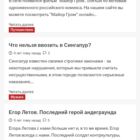
В сети появился фильм "Майор Гром", снятый по мотивам
сериала
одноименного российского комикса. На нашем сайте вы
«Викинги»?
можете посмотреть "Майор Гром" онлайн...
Прочитать
Читать далее
больше
Путешествия
о
Майор
Что нельзя ввозить в Сингапур?
Гром.
Смотреть
9 лет тому назад
3
онлайн
Сингапур известен своими строгими законами - за
некоторые нарушения, которые мы привыкли считать
несущественными, в этом городе полагаются серьезные
наказания,...
Прочитать
Читать далее
больше
Музыка
о
Что
Егор Летов. Последний герой андеграунда
нельзя
ввозить
9 лет тому назад
5
в
Егора Летова с нами больше нет и, в то же время, Егор
Сингапур?
Летов всегда с нами. Последний солдат контркультуры,