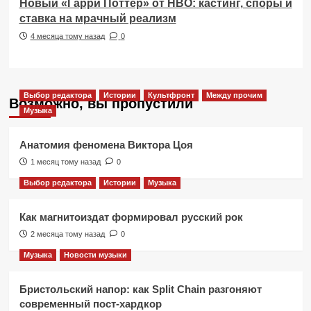
Новый «Гарри Поттер» от HBO: кастинг, споры и
ставка на мрачный реализм
4 месяца тому назад
0
Выбор редактора
Истории
Культфронт
Между прочим
Возможно, вы пропустили
Музыка
Анатомия феномена Виктора Цоя
1 месяц тому назад
0
Выбор редактора
Истории
Музыка
Как магнитоиздат формировал русский рок
2 месяца тому назад
0
Музыка
Новости музыки
Бристольский напор: как Split Chain разгоняют
современный пост-хардкор