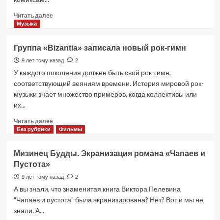
Прочитать
Читать далее
больше
Музыка
о
Майор
Группа «Bizantia» записала новый рок-гимн
Гром
(2017).
9 лет тому назад
2
Первый
У каждого поколения должен быть свой рок-гимн,
российский
соответствующий веяниям времени. История мировой рок-
кинокомикс
музыки знает множество примеров, когда коллективы или
их...
Прочитать
Читать далее
больше
Без рубрики
Фильмы
о
Группа
Мизинец Будды. Экранизация романа «Чапаев и
«Bizantia»
Пустота»
записала
новый
9 лет тому назад
2
рок-
А вы знали, что знаменитая книга Виктора Пелевина
гимн
"Чапаев и пустота" была экранизирована? Нет? Вот и мы не
знали. А...