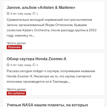
о
Премия
Janove, альбом «Artisten & Marlene»
Оскар
2017.
9 лет тому назад
1
Победители
Сравнительно молодой норвежский поп-рок коллектив
Janove, организованный Януво Оттесеном, бывшим
солистом Kaizers Orchestra, после распада группы в 2013
году, наконец-то...
Прочитать
Читать далее
больше
Рецензии
о
Janove,
Обзор скутера Honda Zoomer-X
альбом
«Artisten
9 лет тому назад
1
&
Рассказ сегодня пойдет о скутере, получившем название
Marlene»
Honda Zoomer-X. Несмотря на то, что скутер считается
японским, производится он в Таиланде,...
Прочитать
Читать далее
больше
Без рубрики
о
Обзор
Ученые NASA нашли планеты, на которых
скутера