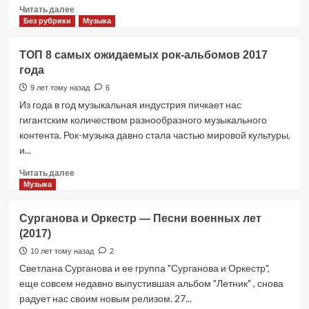
Прочитать
Читать далее
больше
Без рубрики
Музыка
о
Мизинец
ТОП 8 самых ожидаемых рок-альбомов 2017
Будды.
года
Экранизация
романа
9 лет тому назад
6
«Чапаев
Из года в год музыкальная индустрия пичкает нас
и
гигантским количеством разнообразного музыкального
Пустота»
контента. Рок-музыка давно стала частью мировой культуры,
и...
Прочитать
Читать далее
больше
Музыка
о
ТОП
Сурганова и Оркестр — Песни военных лет
8
(2017)
самых
ожидаемых
10 лет тому назад
2
рок-
Светлана Сурганова и ее группа "Сурганова и Оркестр",
альбомов
еще совсем недавно выпустившая альбом "Летник" , снова
2017
радует нас своим новым релизом. 27...
года