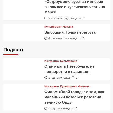
«Остроумов»: русская империя
в космосе и купеческая честь на
Марсе
5 месяцев тому назад
0
Культфронт
Музыка
Высоцкий. Точка перегруза
6 месяцев тому назад
0
Подкаст
Искусство
Культфронт
Стрит-арт в Петербурге: из
подворотни в павильон
1 год тому назад
0
Искусство
Культфронт
Фильмы
Фильм «Злой город»: о том, как
маленький Козельск разозлил
великую Орду
1 год тому назад
0