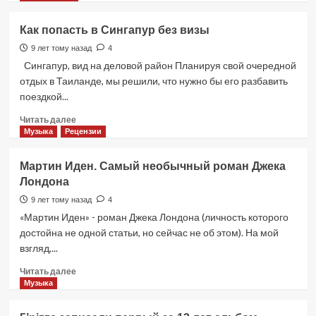
о
Масленица
Как попасть в Сингапур без визы
в
2017
9 лет тому назад
4
году,
Сингапур, вид на деловой район Планируя свой очередной
в
отдых в Таиланде, мы решили, что нужно бы его разбавить
какие
поездкой...
дни
отмечается
Прочитать
Читать далее
больше
Музыка
Рецензии
о
Как
Мартин Иден. Самый необычный роман Джека
попасть
Лондона
в
Сингапур
9 лет тому назад
4
без
«Мартин Иден» - роман Джека Лондона (личность которого
визы
достойна не одной статьи, но сейчас не об этом). На мой
взгляд,...
Прочитать
Читать далее
больше
Музыка
о
Мартин