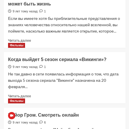
может быть жизнь
Honda
Zoomer-
9 лет тому назад
1
X
Если вы имеете хотя бы приблизительные представления о
знаниях человечества относительно нашей вселенной, вы
поймете, насколько важным является открытие, которое...
Прочитать
Читать далее
больше
Фильмы
о
Ученые
Когда выйдет 5 сезон сериала «Викинги»?
NASA
нашли
9 лет тому назад
1
планеты,
Не так давно в сети появилась информация о том, что дата
на
выхода 5 сезона сериала "Викинги" назначена на 20
которых
февраля...
может
быть
Прочитать
Читать далее
жизнь
больше
Фильмы
о
Когда
Майор Гром. Смотреть онлайн
выйдет
5
9 лет тому назад
6
сезон