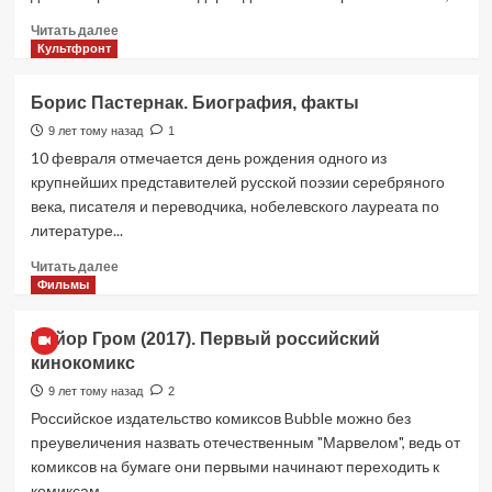
записал
«Смерть
Прочитать
Читать далее
шута»
больше
Культфронт
о
Что
Борис Пастернак. Биография, факты
подарить
на
9 лет тому назад
1
День
10 февраля отмечается день рождения одного из
Святого
крупнейших представителей русской поэзии серебряного
Валентина
века, писателя и переводчика, нобелевского лауреата по
литературе...
Прочитать
Читать далее
больше
Фильмы
о
Борис
Майор Гром (2017). Первый российский
Пастернак.
кинокомикс
Биография,
факты
9 лет тому назад
2
Российское издательство комиксов Bubble можно без
преувеличения назвать отечественным "Марвелом", ведь от
комиксов на бумаге они первыми начинают переходить к
комиксам...