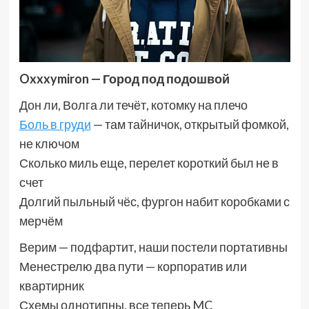
Oxxxymiron
— Город под подошвой
Дон ли, Волга ли течёт, котомку на плечо
Боль в груди
— там тайничок, открытый фомкой,
не ключом
Сколько миль еще, перелет короткий был не в
счет
Долгий пыльный чёс, фургон набит коробками с
мерчём
Верим — подфартит, наши постели портативны
Менестрелю два пути — корпоратив или
квартирник
Схемы однотипны, все теперь MC