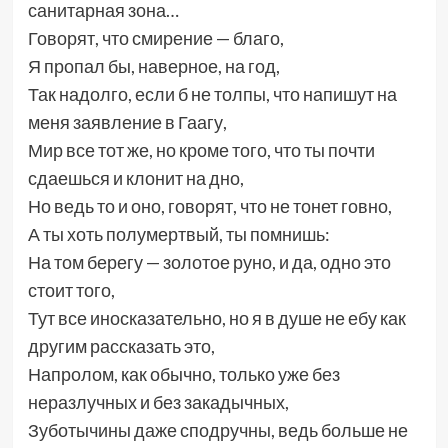
санитарная зона…
Говорят, что смирение — благо,
Я пропал бы, наверное, на год,
Так надолго, если б не толпы, что напишут на
меня заявление в Гаагу,
Мир все тот же, но кроме того, что ты почти
сдаешься и клонит на дно,
Но ведь то и оно, говорят, что не тонет говно,
А ты хоть полумертвый, ты помнишь:
На том берегу — золотое руно, и да, одно это
стоит того,
Тут все иносказательно, но я в душе не ебу как
другим рассказать это,
Напролом, как обычно, только уже без
неразлучных и без закадычных,
Зуботычины даже сподручны, ведь больше не