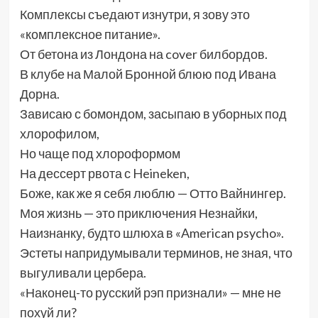
Комплексы съедают изнутри, я зову это
«комплексное питание».
От бетона из Лондона на cover билбордов.
В клубе на Малой Бронной блюю под Ивана
Дорна.
Зависаю с бомондом, засыпаю в уборных под
хлорофилом,
Но чаще под хлороформом
На дессерт рвота с Heineken,
Боже, как же я себя люблю — Отто Вайнингер.
Моя жизнь — это приключения Незнайки,
Наизнанку, будто шлюха в «American psycho».
Эстеты напридумывали терминов, не зная, что
выгуливали цербера.
«Наконец-то русский рэп признали» — мне не
похуй ли?