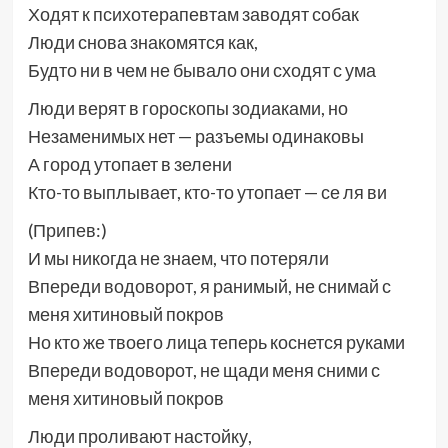
Ходят к психотерапевтам заводят собак
Люди снова знакомятся как,
Будто ни в чем не бывало они сходят с ума
Люди верят в гороскопы зодиаками, но
Незаменимых нет — разъемы одинаковы
А город утопает в зелени
Кто-то выплывает, кто-то утопает — се ля ви
(Припев:)
И мы никогда не знаем, что потеряли
Впереди водоворот, я ранимый, не снимай с
меня хитиновый покров
Но кто же твоего лица теперь коснется руками
Впереди водоворот, не щади меня сними с
меня хитиновый покров
Люди проливают настойку,