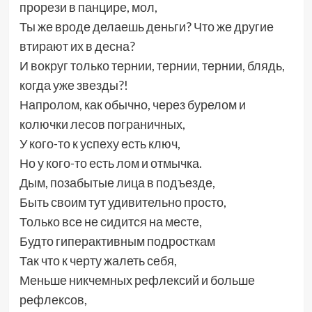
прорези в панцире, мол,
Ты же вроде делаешь деньги? Что же другие
втирают их в десна?
И вокруг только тернии, тернии, тернии, блядь,
когда уже звезды?!
Напролом, как обычно, через бурелом и
колючки лесов пограничных,
У кого-то к успеху есть ключ,
Но у кого-то есть лом и отмычка.
Дым, позабытые лица в подъезде,
Быть своим тут удивительно просто,
Только все не сидится на месте,
Будто гиперактивным подросткам
Так что к черту жалеть себя,
Меньше никчемных рефлексий и больше
рефлексов,