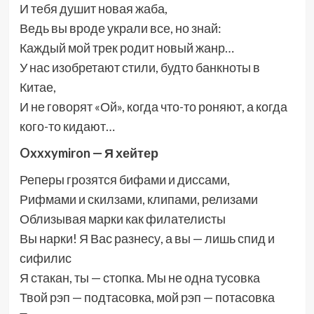
И тебя душит новая жаба,
Ведь вы вроде украли все, но знай:
Каждый мой трек родит новый жанр…
У нас изобретают стили, будто банкноты в
Китае,
И не говорят «Ой», когда что-то роняют, а когда
кого-то кидают…
Oxxxymiron — Я хейтер
Реперы грозятся бифами и диссами,
Рифмами и скилзами, клипами, релизами
Облизывая марки как филателисты
Вы нарки! Я Вас разнесу, а вы — лишь спид и
сифилис
Я стакан, ты — стопка. Мы не одна тусовка
Твой рэп — подтасовка, мой рэп — потасовка