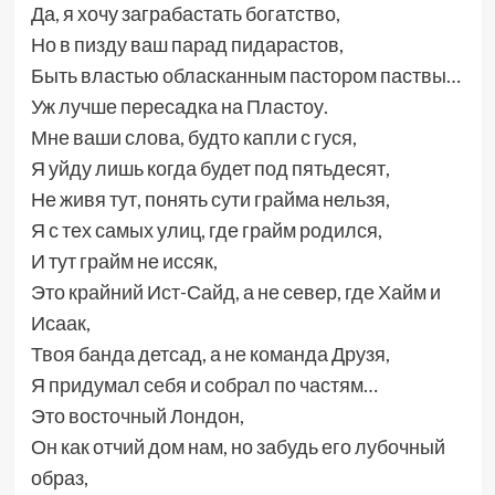
Да, я хочу заграбастать богатство,
Но в пизду ваш парад пидарастов,
Быть властью обласканным пастором паствы…
Уж лучше пересадка на Пластоу.
Мне ваши слова, будто капли с гуся,
Я уйду лишь когда будет под пятьдесят,
Не живя тут, понять сути грайма нельзя,
Я с тех самых улиц, где грайм родился,
И тут грайм не иссяк,
Это крайний Ист-Сайд, а не север, где Хайм и
Исаак,
Твоя банда детсад, а не команда Друзя,
Я придумал себя и собрал по частям…
Это восточный Лондон,
Он как отчий дом нам, но забудь его лубочный
образ,