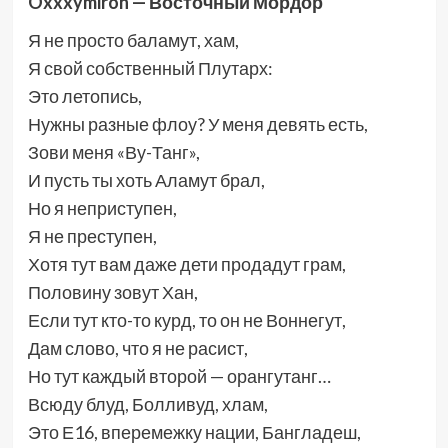
Oxxxymiron — Восточный Мордор
Я не просто баламут, хам,
Я свой собственный Плутарх:
Это летопись,
Нужны разные флоу? У меня девять есть,
Зови меня «Ву-Танг»,
И пусть ты хоть Аламут брал,
Но я неприступен,
Я не преступен,
Хотя тут вам даже дети продадут грам,
Половину зовут Хан,
Если тут кто-то курд, то он не Воннегут,
Дам слово, что я не расист,
Но тут каждый второй — орангутанг…
Всюду блуд, Болливуд, хлам,
Это Е16, вперемежку нации, Бангладеш,