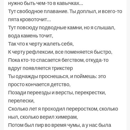
нужно быть чем-то в кавычках…
Тут свободное плавание. Ты доплыл, и всего-то
пята кровоточит…
Тут повсюду подводные камни, но я слышал,
вода камень точит,
Так что к черту жалеть себя,
К черту рефлексии, все поменяется быстро,
Пока кто-то спасается бегством, откуда-то
вдруг появляется трикстер
Ты однажды проснешься, и поймешь: это
просто кончается детство,
Позади переезды и версты, перекрестки,
перелески,
Сколько лет я проходил переростком, сколько
ныл, сколько верил химерам,
Потом был пир во время чумы, а у нас была