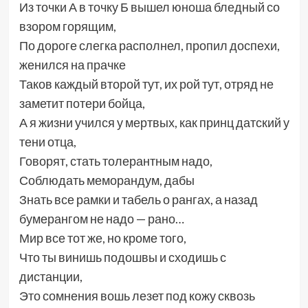
Из точки А в точку Б вышел юноша бледный со
взором горящим,
По дороге слегка располнел, пропил доспехи,
женился на прачке
Таков каждый второй тут, их рой тут, отряд не
заметит потери бойца,
А я жизни учился у мертвых, как принц датский у
тени отца,
Говорят, стать толерантным надо,
Соблюдать меморандум, дабы
Знать все рамки и табель о рангах, а назад
бумерангом не надо — рано…
Мир все тот же, но кроме того,
Что ты винишь подошвы и сходишь с
дистанции,
Это сомнения вошь лезет под кожу сквозь