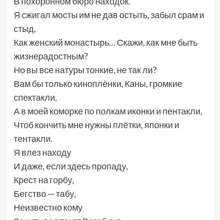
В похоронном бюро находок.
Я сжигал мосты им не дав остыть, забыл срам и
стыд,
Как женский монастырь… Скажи, как мне быть
жизнерадостным?
Но вы все натуры тонкие, не так ли?
Вам бы только киноплёнки, Каны, громкие
спектакли,
А в моей коморке по полкам иконки и пентакли,
Чтоб кончить мне нужны плётки, японки и
тентакли.
Я влез находу
И даже, если здесь пропаду,
Крест на горбу,
Бегство — табу,
Неизвестно кому