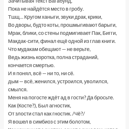
Зачитывая текст Вагабунд,
Пока не найдётся место в гробу.
Тшщ… Кругом ханыги, звуки драк, крики,
Во дворы, будто коты, прошмыгивают барыги,
Мрак, блики, со стены подмигивает Пак, Бигги,
Макдак-сити, финал ещё одной из глав книги.
Что мудакам обещают — не верьте,
Ведь жизнь коротка, полна страданий,
кончается смертью.
И я понял, всё — ни то, ни сё.
дым — всё, женился, устроился, уволился,
смылся.
Меня на погосте ждёт ад в гости? Да бросьте.
Как (Косте?), Был агностик,
От злости стал как гностик. /Чё?/
Я вошел в симбиоз с этим болотом,