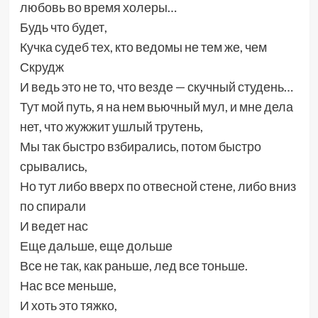
любовь во время холеры…
Будь что будет,
Кучка судеб тех, кто ведомы не тем же, чем
Скрудж
И ведь это не то, что везде — скучный студень…
Тут мой путь, я на нем вьючный мул, и мне дела
нет, что жужжит ушлый трутень,
Мы так быстро взбирались, потом быстро
срывались,
Но тут либо вверх по отвесной стене, либо вниз
по спирали
И ведет нас
Еще дальше, еще дольше
Все не так, как раньше, лед все тоньше.
Нас все меньше,
И хоть это тяжко,