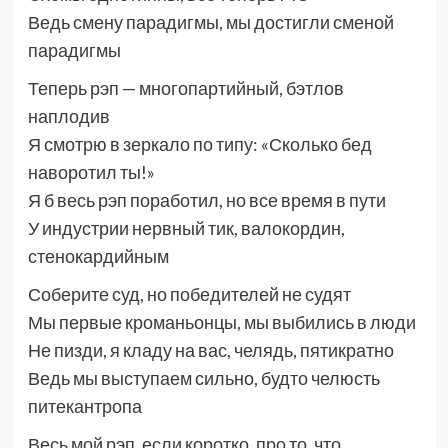
Ведь смену парадигмы, мы достигли сменой
парадигмы
Теперь рэп — многопартийный, бэтлов
наплодив
Я смотрю в зеркало по типу: «Сколько бед
наворотил ты!»
Я б весь рэп поработил, но все время в пути
У индустрии нервный тик, валокордин,
стенокардийным
Соберите суд, но победителей не судят
Мы первые кроманьонцы, мы выбились в люди
Не пизди, я кладу на вас, челядь, пятикратно
Ведь мы выступаем сильно, будто челюсть
питекантропа
Весь мой рэп, если коротко, про то, что