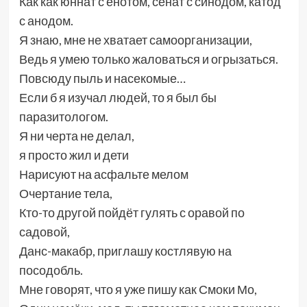
Как как юннат с енотом, сенат с синодом, катод
с анодом.
Я знаю, мне не хватает самоорганизации,
Ведь я умею только жаловаться и огрызаться.
Повсюду пыль и насекомые…
Если б я изучал людей, то я был бы
паразитологом.
Я ни черта не делал,
я просто жил и дети
Нарисуют на асфальте мелом
Очертание тела,
Кто-то другой пойдёт гулять с оравой по
садовой,
Данс-макабр, приглашу костлявую на
посодобль.
Мне говорят, что я уже пишу как Смоки Мо,