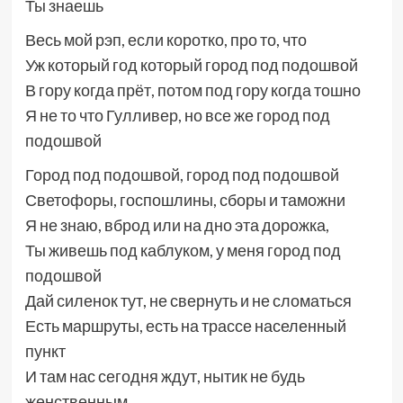
Ты знаешь
Весь мой рэп, если коротко, про то, что
Уж который год который город под подошвой
В гору когда прёт, потом под гору когда тошно
Я не то что Гулливер, но все же город под
подошвой
Город под подошвой, город под подошвой
Светофоры, госпошлины, сборы и таможни
Я не знаю, вброд или на дно эта дорожка,
Ты живешь под каблуком, у меня город под
подошвой
Дай силенок тут, не свернуть и не сломаться
Есть маршруты, есть на трассе населенный
пункт
И там нас сегодня ждут, нытик не будь
женственным