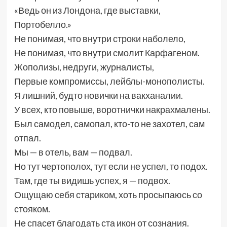
«Ведь он из Лондона, где выставки,
Портобелло.»
Не понимая, что внутри строки наболело,
Не понимая, что внутри смолит Карфагеном.
Жополизы, недруги, журналисты,
Первые компромиссы, лейблы-монополисты.
Я лишний, будто новички на вакханалии.
У всех, кто повыше, воротнички накрахмалены.
Был самодел, самопал, кто-то не захотел, сам
отпал.
Мы — в отель, вам — подвал.
Но тут чертополох, тут если не успел, то подох.
Там, где ты видишь успех, я — подвох.
Ощущаю себя стариком, хоть просыпаюсь со
стояком.
Не спасет благодать ста икон от сознания.