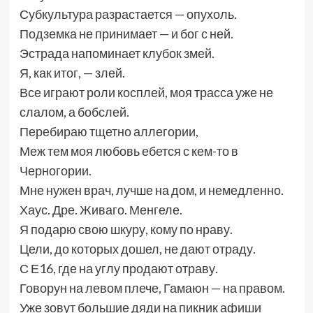
Субкультура разрастается — опухоль.
Подземка не принимает — и бог с ней.
Эстрада напоминает клубок змей.
Я, как итог, — злей.
Все играют роли косплей, моя трасса уже не
слалом, а бобслей.
Перебираю тщетно аллегории,
Меж тем моя любовь ебется с кем-то в
Черногории.
Мне нужен врач, лучше на дом, и немедленно.
Хаус. Дре. Живаго. Менгеле.
Я подарю свою шкуру, кому по нраву.
Цели, до которых дошел, не дают отраду.
С Е16, где на углу продают отраву.
Говорун на левом плече, Гамаюн — на правом.
Уже зовут большие дяди на пикник афиши