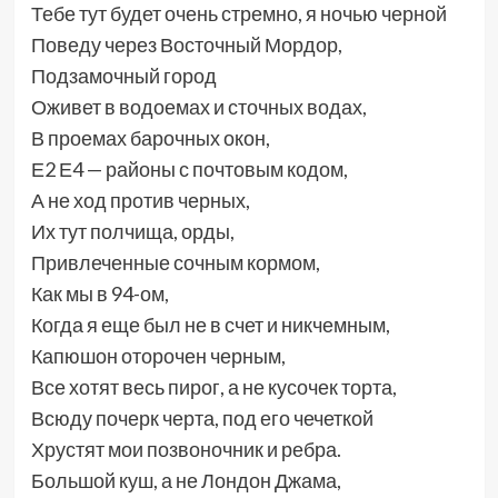
Тебе тут будет очень стремно, я ночью черной
Поведу через Восточный Мордор,
Подзамочный город
Оживет в водоемах и сточных водах,
В проемах барочных окон,
Е2 Е4 — районы с почтовым кодом,
А не ход против черных,
Их тут полчища, орды,
Привлеченные сочным кормом,
Как мы в 94-ом,
Когда я еще был не в счет и никчемным,
Капюшон оторочен черным,
Все хотят весь пирог, а не кусочек торта,
Всюду почерк черта, под его чечеткой
Хрустят мои позвоночник и ребра.
Большой куш, а не Лондон Джама,