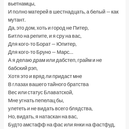
вьетнамцы,
И полно матерей в шестнадцать, а белый — как
мутант.
Да, это дом, хоть и город не Питер,
Битло на репите, и я сру на вас,
Для кого-то Борат — Юпитер,
Для кого-то Бруно — Марс…
А я делаю драм или дабстеп, грайм и не
бабский рэп,
Хотя это и вряд ли придаст мне
В глазах вашего тайного братства
Вес или статус Блаватской,
Мне угнать пепелац бы,
улететь и не видать всего блядства,
Но, видать, я натаскан на вас,
Будто амстафф на фас или янки на фастфуд,