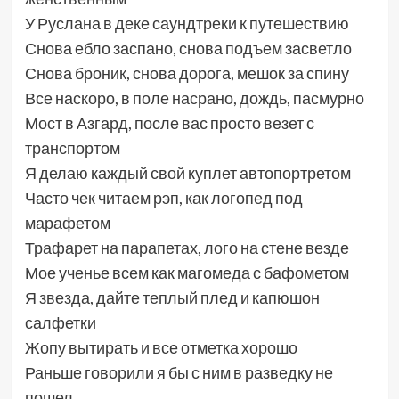
У Руслана в деке саундтреки к путешествию
Снова ебло заспано, снова подъем засветло
Снова броник, снова дорога, мешок за спину
Все наскоро, в поле насрано, дождь, пасмурно
Мост в Азгард, после вас просто везет с
транспортом
Я делаю каждый свой куплет автопортретом
Часто чек читаем рэп, как логопед под
марафетом
Трафарет на парапетах, лого на стене везде
Мое ученье всем как магомеда с бафометом
Я звезда, дайте теплый плед и капюшон
салфетки
Жопу вытирать и все отметка хорошо
Раньше говорили я бы с ним в разведку не
пошел