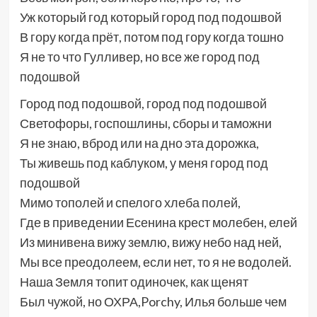
Уж который год который город под подошвой
В гору когда прёт, потом под гору когда тошно
Я не то что Гулливер, но все же город под
подошвой
Город под подошвой, город под подошвой
Светофоры, госпошлины, сборы и таможни
Я не знаю, вброд или на дно эта дорожка,
Ты живешь под каблуком, у меня город под
подошвой
Мимо тополей и спелого хлеба полей,
Где в приведении Есенина крест молебен, елей
Из минивена вижу землю, вижу небо над ней,
Мы все преодолеем, если нет, то я не водолей.
Наша Земля топит одиночек, как щенят
Был чужой, но ОХРА,Porchy, Илья больше чем