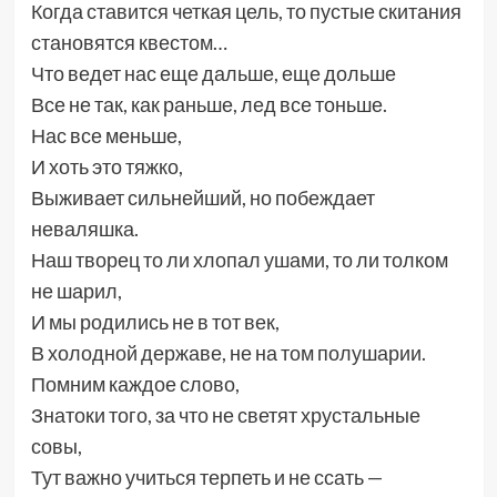
Когда ставится четкая цель, то пустые скитания
становятся квестом…
Что ведет нас еще дальше, еще дольше
Все не так, как раньше, лед все тоньше.
Нас все меньше,
И хоть это тяжко,
Выживает сильнейший, но побеждает
неваляшка.
Наш творец то ли хлопал ушами, то ли толком
не шарил,
И мы родились не в тот век,
В холодной державе, не на том полушарии.
Помним каждое слово,
Знатоки того, за что не светят хрустальные
совы,
Тут важно учиться терпеть и не ссать —