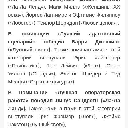
(«Ла-Ла Ленд»), Майк Миллз («Женщины XX
века»), Йоргос Лантимос и Эфтимис Филиппоу
(«Лобстер»), Тейлор Шеридан («Любой ценой»).
В номинации «Лучший адаптивный
сценарий» победил
Барри Дженкинс
(«Лунный свет»).
Также номинантами в этой
категории выступали Эрик Хайссерер
(«Прибытие»), Люк Дейвис («Лев»), Огаст
Уилсон («Ограды»), Элисон Шредер и Тед
Мелфи («Скрытые фигуры»).
В номинации «Лучшая операторская
работа» победил Линус Сандрегн («Ла-Ла
Лэнд»).
Также номинантами в этой категории
выступали Григ Фрейзер («Лев»), Джеймс
Лэкстон («Лунный свет»),