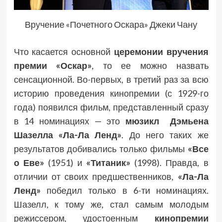
Вручение «Почетного Оскара» Джеки Чану
Что касается основной
церемонии вручения
премии «Оскар»
, то ее можно назвать
сенсационной. Во-первых, в третий раз за всю
историю проведения кинопремии (с 1929-го
года) появился фильм, представленный сразу
в 14 номинациях — это
мюзикл Дэмьена
Шазелла «Ла-Ла Ленд»
. До него таких же
результатов добивались только фильмы
«Все
о Еве»
(1951) и
«Титаник»
(1998). Правда, в
отличии от своих предшественников,
«Ла-Ла
Ленд»
победил только в 6-ти номинациях.
Шазелл, к тому же, стал самым молодым
режиссером, удостоенным
кинопремии