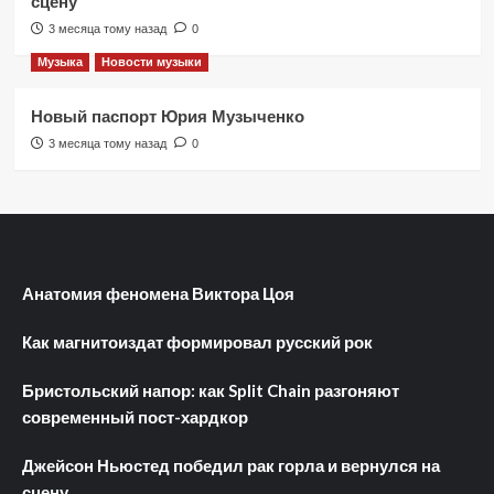
сцену
3 месяца тому назад
0
Музыка
Новости музыки
Новый паспорт Юрия Музыченко
3 месяца тому назад
0
Анатомия феномена Виктора Цоя
Как магнитоиздат формировал русский рок
Бристольский напор: как Split Chain разгоняют
современный пост-хардкор
Джейсон Ньюстед победил рак горла и вернулся на
сцену