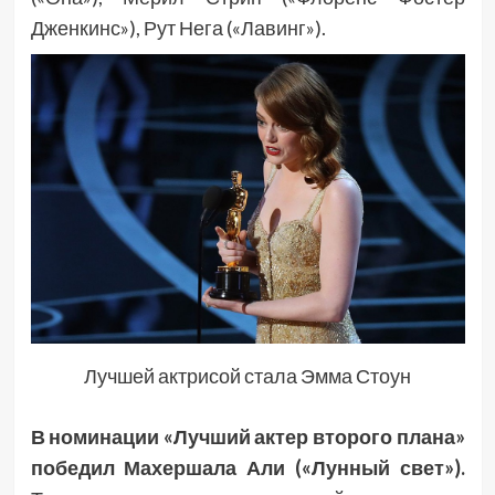
Дженкинс»), Рут Нега («Лавинг»).
Лучшей актрисой стала Эмма Стоун
В номинации «Лучший актер второго плана»
победил Махершала Али («Лунный свет»).