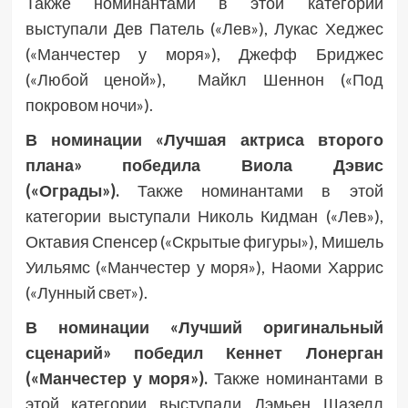
Также номинантами в этой категории
выступали Дев Патель («Лев»), Лукас Хеджес
(«Манчестер у моря»), Джефф Бриджес
(«Любой ценой»), Майкл Шеннон («Под
покровом ночи»).
В номинации «Лучшая актриса второго
плана» победила Виола Дэвис
(«Ограды»).
Также номинантами в этой
категории выступали Николь Кидман («Лев»),
Октавия Спенсер («Скрытые фигуры»), Мишель
Уильямс («Манчестер у моря»), Наоми Харрис
(«Лунный свет»).
В номинации «Лучший оригинальный
сценарий» победил Кеннет Лонерган
(«Манчестер у моря»).
Также номинантами в
этой категории выступали Дэмьен Шазелл