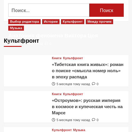
Найти:
Выбор редактора
Истории
Культфронт
Между прочим
Музыка
Анатомия феномена Виктора Цоя
Культфронт
1 месяц тому назад
0
Книги
Культфронт
«Тибетская книга живых»: роман
о поиске «смысла номер ноль»
в эпоху распада
5 месяцев тому назад
0
Книги
Культфронт
«Остроумов»: русская империя
в космосе и купеческая честь на
Марсе
5 месяцев тому назад
0
Культфронт
Музыка