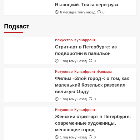
Высоцкий. Точка перегруза
6 месяцев тому назад
0
Подкаст
Искусство
Культфронт
Стрит-арт в Петербурге: из
подворотни в павильон
1 год тому назад
0
Искусство
Культфронт
Фильмы
Фильм «Злой город»: о том, как
маленький Козельск разозлил
великую Орду
1 год тому назад
0
Искусство
Культфронт
Женский стрит-арт в Петербурге:
современные художницы,
меняющие город
1 год тому назад
0