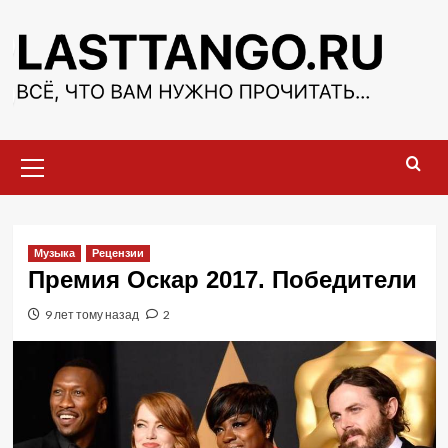
Перейти
к
содержимому
Основное
меню
Музыка
Рецензии
Премия Оскар 2017. Победители
9 лет тому назад
2