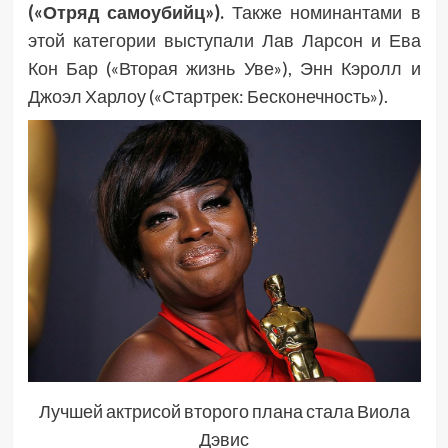
(«Отряд самоубийц»).
Также номинантами в
этой категории выступали Лав Ларсон и Ева
Кон Бар (
«Вторая жизнь Ув
е»), Энн Кэролл и
Джоэл Харлоу («Стартрек: Бесконечность»).
Лучшей актрисой второго плана стала Виола
Дэвис