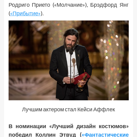
Родриго Прието («Молчание»), Брэдфорд Янг
(
«Прибытие»
).
Лучшим актером стал Кейси Аффлек
В номинации «Лучший дизайн костюмов»
победил
Коллин Этвуд (
«Фантастические