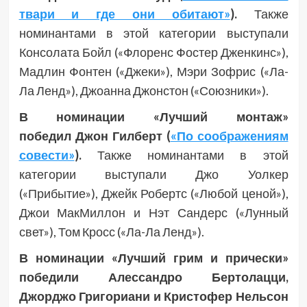
твари и где они обитают»
).
Также
номинантами в этой категории выступали
Консолата Бойл («Флоренс Фостер Дженкинс»),
Мадлин Фонтен («Джеки»), Мэри Зофрис («Ла-
Ла Ленд»), Джоанна Джонстон («Союзники»).
В номинации «Лучший монтаж»
победил Джон Гилберт (
«По соображениям
совести»
).
Также номинантами в этой
категории выступали
Джо Уолкер
(«Прибытие»), Джейк Робертс («Любой ценой»),
Джои МакМиллон и Нэт Сандерс («Лунный
свет»), Том Кросс («Ла-Ла Ленд»).
В номинации «Лучший грим и прически»
победили Алессандро Бертолацци,
Джорджо Григориани и Кристофер Нельсон