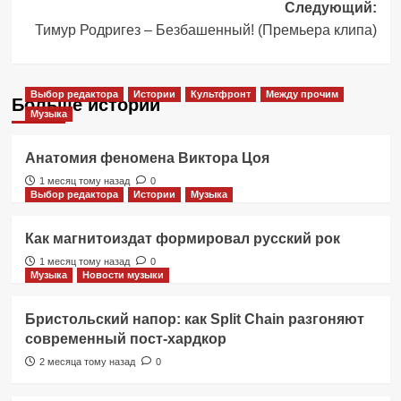
Следующий:
Тимур Родригез – Безбашенный! (Премьера клипа)
Выбор редактора
Истории
Культфронт
Между прочим
Больше историй
Музыка
Анатомия феномена Виктора Цоя
1 месяц тому назад
0
Выбор редактора
Истории
Музыка
Как магнитоиздат формировал русский рок
1 месяц тому назад
0
Музыка
Новости музыки
Бристольский напор: как Split Chain разгоняют
современный пост-хардкор
2 месяца тому назад
0