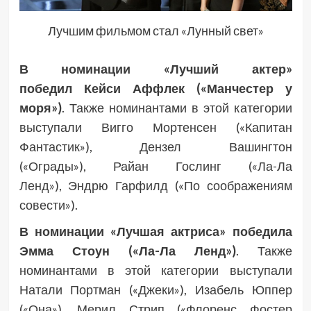
Лучшим фильмом стал «Лунный свет»
В номинации «Лучший актер»
победил Кейси Аффлек («Манчестер у
моря»)
. Также номинантами в этой категории
выступали
Вигго Мортенсен («Капитан
Фантастик»),
Дензел Вашингтон
(«Ограды»), Райан Гослинг («Ла-Ла
Ленд»), Эндрю Гарфилд («По соображениям
совести»).
В номинации «Лучшая актриса» победила
Эмма Стоун («Ла-Ла Ленд»)
. Также
номинантами в этой категории выступали
Натали Портман («Джеки»), Изабель Юппер
(«Она»), Мерил Стрип («Флоренс Фостер