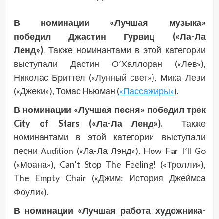
В номинации «Лучшая музыка»
победил Джастин Гурвиц (
«Ла-Ла
Ленд»).
Также номинантами в этой категории
выступали Дастин О’Халлоран («Лев»),
Николас Бриттел («Лунный свет»), Мика Леви
(«Джеки»), Томас Ньюман (
«Пассажиры»
).
В номинации «Лучшая песня» победил трек
City of Stars («Ла-Ла Ленд»).
Также
номинантами в этой категории выступали
песни Audition («Ла-Ла Лэнд»), How Far I’ll Go
(«Моана»), Can’t Stop The Feeling! («Тролли»),
The Empty Chair («Джим: История Джеймса
Фоули»).
В номинации «Лучшая работа художника-