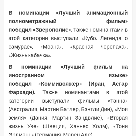
В номинации «Лучший анимационный
полнометражный фильм»
победил
«Зверополис».
Также номинантами в
этой категории выступали
«Кубо. Легенда о
самурае», «Моана», «Красная черепаха»,
«Жизнь кабачка».
В номинации «Лучший фильм на
иностранном языке»
победил «Коммивояжер» (Иран, Асгар
Фархади).
Также номинантами в этой
категории выступали фильмы «Танна»
(Австралия, Мартин Батлер, Бэнтли Дин), «Моя
земля» (Дания, Мартин Зандвлие),
«
Вторая
жизнь Уве» (Швеция, Ханнес Холм), «Тони
Эрдманн» (Германия, Марен Аде).