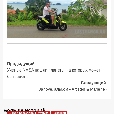
Навигация
Предыдущий
Ученые NASA нашли планеты, на которых может
записи
быть жизнь
Следующий:
Janove, альбом «Artisten & Marlene»
Больше историй
Выбор редактора
Музыка
Рецензии