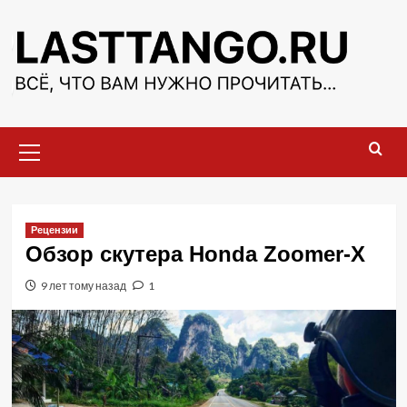
Перейти
к
содержимому
Основное
меню
Рецензии
Обзор скутера Honda Zoomer-X
9 лет тому назад
1