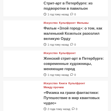
Стрит-арт в Петербурге: из
подворотни в павильон
1 год тому назад
0
Искусство
Культфронт
Фильмы
Фильм «Злой город»: о том, как
маленький Козельск разозлил
великую Орду
1 год тому назад
0
Искусство
Культфронт
Женский стрит-арт в Петербурге:
современные художницы,
меняющие город
1 год тому назад
0
Искусство
Книги
Культфронт
Между прочим
«Физика на грани фантастики:
Путешествие в мир квантовых
чудес»
2 года тому назад
0