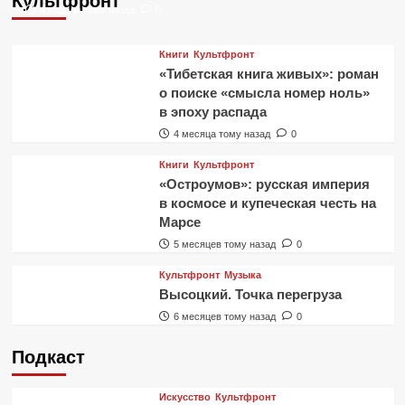
Культфронт
4 недели тому назад
0
Книги
Культфронт
«Тибетская книга живых»: роман
о поиске «смысла номер ноль»
в эпоху распада
4 месяца тому назад
0
Книги
Культфронт
«Остроумов»: русская империя
в космосе и купеческая честь на
Марсе
5 месяцев тому назад
0
Культфронт
Музыка
Высоцкий. Точка перегруза
6 месяцев тому назад
0
Подкаст
Искусство
Культфронт