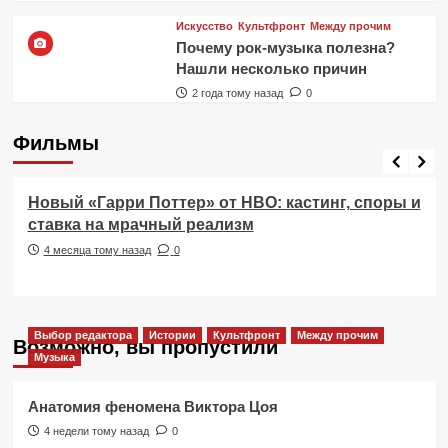
Искусство
Культфронт
Между прочим
Почему рок-музыка полезна?
Нашли несколько причин
2 года тому назад
0
Фильмы
Фильмы
Новый «Гарри Поттер» от HBO: кастинг, споры и
ставка на мрачный реализм
4 месяца тому назад
0
Выбор редактора
Истории
Культфронт
Между прочим
Возможно, вы пропустили
Музыка
Анатомия феномена Виктора Цоя
4 недели тому назад
0