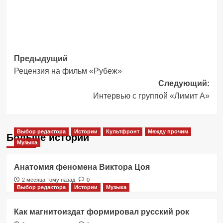
Навигация
Предыдущий
Рецензия на фильм «Рубеж»
записи
Следующий:
Интервью с группой «Лимит А»
Выбор редактора
Истории
Культфронт
Между прочим
Больше историй
Музыка
Анатомия феномена Виктора Цоя
2 месяца тому назад
0
Выбор редактора
Истории
Музыка
Как магнитоиздат формировал русский рок