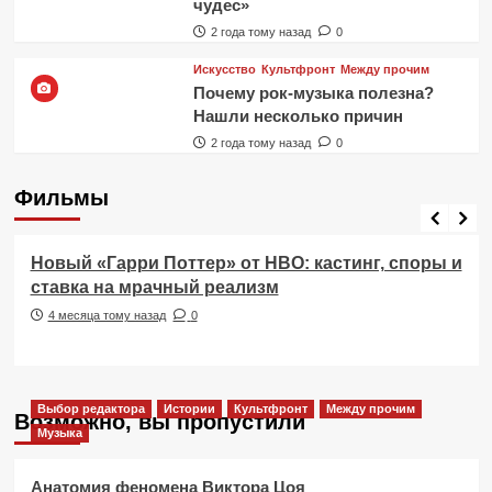
чудес»
2 года тому назад
0
Искусство
Культфронт
Между прочим
Почему рок-музыка полезна?
Нашли несколько причин
2 года тому назад
0
Фильмы
Фильмы
Новый «Гарри Поттер» от HBO: кастинг, споры и
ставка на мрачный реализм
4 месяца тому назад
0
Выбор редактора
Истории
Культфронт
Между прочим
Возможно, вы пропустили
Музыка
Анатомия феномена Виктора Цоя