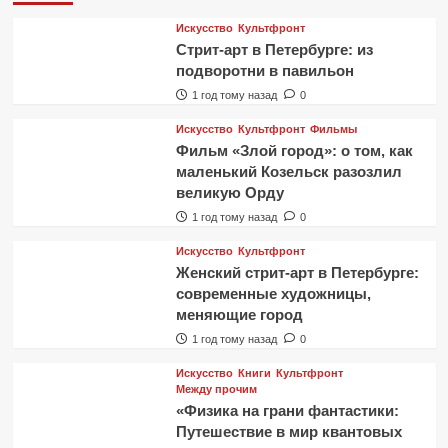
Искусство
Культфронт
Стрит-арт в Петербурге: из
подворотни в павильон
1 год тому назад
0
Искусство
Культфронт
Фильмы
Фильм «Злой город»: о том, как
маленький Козельск разозлил
великую Орду
1 год тому назад
0
Искусство
Культфронт
Женский стрит-арт в Петербурге:
современные художницы,
меняющие город
1 год тому назад
0
Искусство
Книги
Культфронт
Между прочим
«Физика на грани фантастики:
Путешествие в мир квантовых