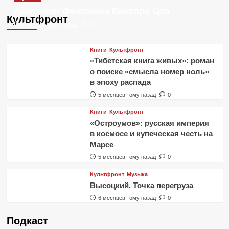
Анатомия феномена Виктора Цоя
Культфронт
2 месяца тому назад
0
Книги
Культфронт
«Тибетская книга живых»: роман
о поиске «смысла номер ноль»
в эпоху распада
5 месяцев тому назад
0
Книги
Культфронт
«Остроумов»: русская империя
в космосе и купеческая честь на
Марсе
5 месяцев тому назад
0
Культфронт
Музыка
Высоцкий. Точка перегруза
6 месяцев тому назад
0
Подкаст