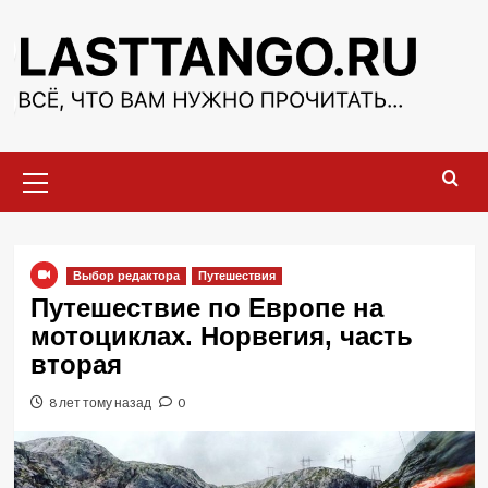
Перейти
к
содержимому
Основное
меню
Выбор редактора
Путешествия
Путешествие по Европе на
мотоциклах. Норвегия, часть
вторая
8 лет тому назад
0