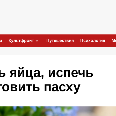
и
Культфронт
Путешествия
Психология
М
ь яйца, испечь
товить пасху