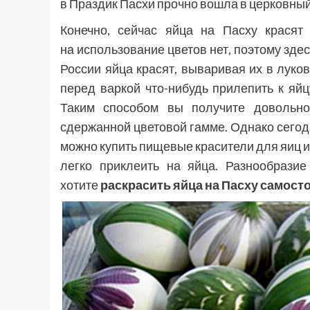
в Праздик Пасхи прочно вошла в церковный
Конечно, сейчас яйца на Пасху красят
на использование цветов нет, поэтому зде
России яйца красят, вываривая их в луков
перед варкой что-нибудь прилепить к яйц
Таким способом вы получите довольно
сдержанной цветовой гамме. Однако сегод
можно купить пищевые красители для яиц и
легко приклеить на яйца. Разнообрази
хотите
раскрасить яйца на Пасху самост