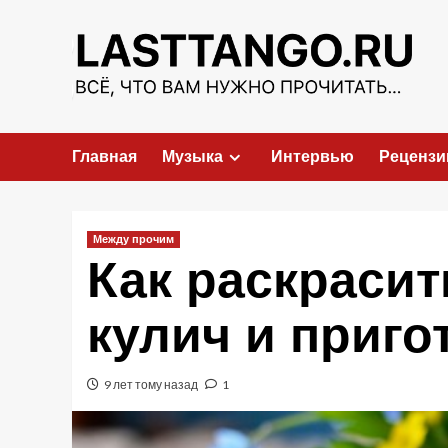
Перейти
к
содержимому
Главная
Музыка
Интервью
Рецензи
Между прочим
Как раскрасит
кулич и приго
9 лет тому назад
1