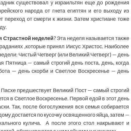
аздник существовал у израильтян еще до рождения
ейского народа от гнета египтян и его выходу из
т переход от смерти к жизни. Затем христиане тоже
ду.
я
Страстной неделей
? Эта неделя называется также
траданиях ,которые принял Иисус Христос. Наиболее
дели: Чистый Четверг (или Великий Четверг) — день
я Пятница — самый строгий день поста, день, когда
бота — день скорби и Светлое Воскресенье — день
 Пасхе предшествует Великий Пост — самый строгий
ается в Светлое Воскресенье. Первой едой в этот день
схи. Так, после богослужения вся семья собирается
ому достается по кусочку освященного яйца, затем —
хального кулича. А после этого стол накрывают и
остей, обмениваются с ними яйцами и куличами.