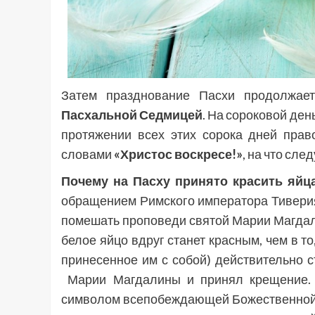
Затем празднование Пасхи продолжае
Пасхальной Седмицей
. На сороковой ден
протяжении всех этих сорока дней прав
словами
«Христос воскресе!»
, на что след
Почему на Пасху принято красить яйц
обращением Римского императора Тиверия 
помешать проповеди святой Марии Магдалин
белое яйцо вдруг станет красным, чем в то
принесенное им с собой) действительно с
Марии Магдалины и принял крещение. 
символом всепобеждающей Божественной Л