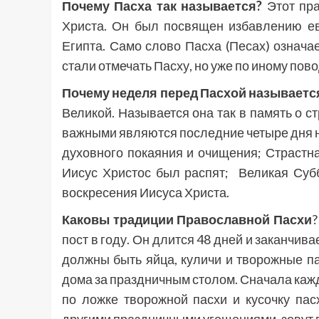
Почему Пасха так называется?
Этот пр
Христа. Он был посвящен избавлению евр
Египта. Само слово Пасха (Песах) означае
стали отмечать Пасху, но уже по иному пово
Почему неделя перед Пасхой называетс
Великой. Называется она так в память о с
важными являются последние четыре дня не
духовного покаяния и очищения; Страстна
Иисус Христос был распят; Великая Суб
воскресения Иисуса Христа.
Каковы
традиции Православной Пасхи
?
пост в году. Он длится 48 дней и заканчив
должны быть яйца, куличи и творожные па
дома за праздничным столом. Сначала кажд
по ложке творожной пасхи и кусочку пас
другими праздничными угощениями, зовут г