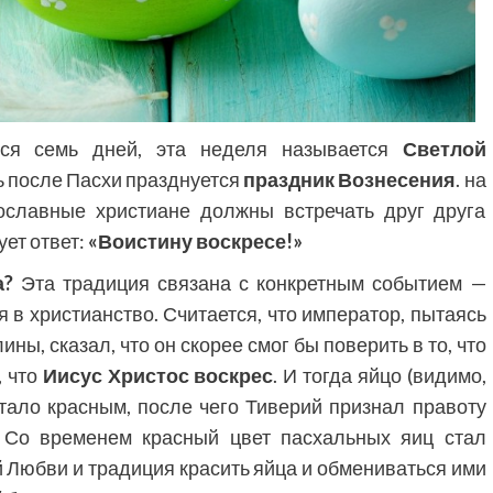
тся семь дней, эта неделя называется
Светлой
ь после Пасхи празднуется
праздник Вознесения
. на
ославные христиане должны встречать друг друга
ует ответ:
«Воистину воскресе!»
а?
Эта традиция связана с конкретным событием —
в христианство. Считается, что император, пытаясь
ы, сказал, что он скорее смог бы поверить в то, что
, что
Иисус Христос воскрес
. И тогда яйцо (видимо,
тало красным, после чего Тиверий признал правоту
Со временем красный цвет пасхальных яиц стал
юбви и традиция красить яйца и обмениваться ими