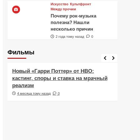
Искусство
Культфронт
Между прочим
Почему рок-музыка
полезна? Нашли
несколько причин
2 года тому назад
0
Фильмы
Фильмы
Рецен
Новый «Гарри Поттер» от HBO:
Реце
кастинг, споры и ставка на мрачный
Навс
реализм
друж
4 месяца тому назад
0
5 ме