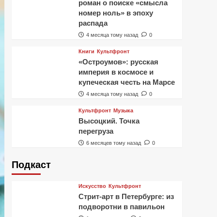
роман о поиске «смысла
номер ноль» в эпоху
распада
4 месяца тому назад
0
Книги
Культфронт
«Остроумов»: русская
империя в космосе и
купеческая честь на Марсе
4 месяца тому назад
0
Культфронт
Музыка
Высоцкий. Точка
перегруза
6 месяцев тому назад
0
Подкаст
Искусство
Культфронт
Стрит-арт в Петербурге: из
подворотни в павильон