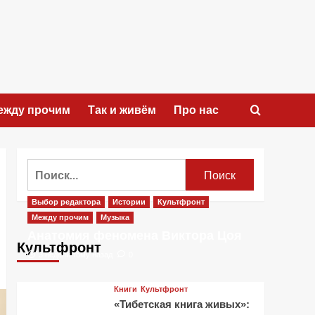
ежду прочим
Так и живём
Про нас
Найти:
Выбор редактора
Истории
Культфронт
Между прочим
Музыка
Анатомия феномена Виктора Цоя
Культфронт
3 недели тому назад
0
Книги
Культфронт
«Тибетская книга живых»: