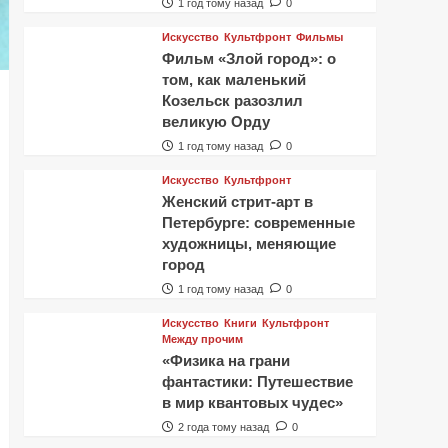
1 год тому назад
0
Искусство
Культфронт
Фильмы
Фильм «Злой город»: о
том, как маленький
Козельск разозлил
великую Орду
1 год тому назад
0
Искусство
Культфронт
Женский стрит-арт в
Петербурге: современные
художницы, меняющие
город
1 год тому назад
0
Искусство
Книги
Культфронт
Между прочим
«Физика на грани
фантастики: Путешествие
в мир квантовых чудес»
2 года тому назад
0