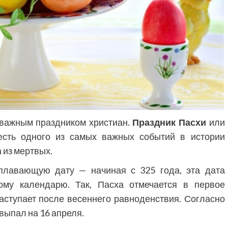
Фильмы
«Как приручить лису»: триллер,
важным праздником христиан.
Праздник Пасхи
или
который охотится не за маньяком, а
есть одного из самых важных событий в истории
за человеческими слабостями
 из мертвых.
9 месяцев тому назад
0
лавающую дату — начиная с 325 года, эта дата
ному календарю. Так, Пасха отмечается в первое
аступает после весеннего равноденствия. Согласно
 выпал на 16 апреля.