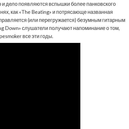
 то и дело появляются вспышки более панковского
снях, как «The Beating» и потрясающе названная
 управляется (или перегружается) безумным гитарным
ing Down» слушатели получают напоминание о том,
pesmoker все эти годы.