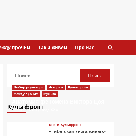
ежду прочим
Так и живём
Про нас
Найти:
Выбор редактора
Истории
Культфронт
Между прочим
Музыка
Анатомия феномена Виктора Цоя
Культфронт
2 месяца тому назад
0
Книги
Культфронт
«Тибетская книга живых»: