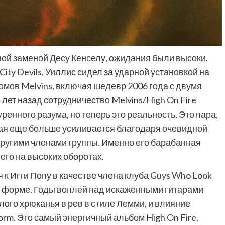
ой заменой Десу Кенселу, ожидания были высоки.
City Devils, Уиллис сидел за ударной установкой на
мов Melvins, включая шедевр 2006 года с двумя
Фильмы
 лет назад сотрудничество Melvins/High On Fire
енного разума, но теперь это реальность. Это пара,
«Как приручить лису»: триллер,
который охотится не за маньяком, а
рая еще больше усиливается благодаря очевидной
за человеческими слабостями
другими членами группы. Именно его барабанная
10 месяцев тому назад
0
 его на высоких оборотах.
к Игги Попу в качестве члена клуба Guys Who Look
ой форме. Годы воплей над искаженными гитарами
лого хрюканья в рев в стиле Лемми, и влияние
rm. Это самый энергичный альбом High On Fire,