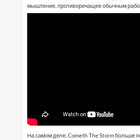
мышление, противоречащее обычным работ
На самом деле, Cometh The Storm больше п