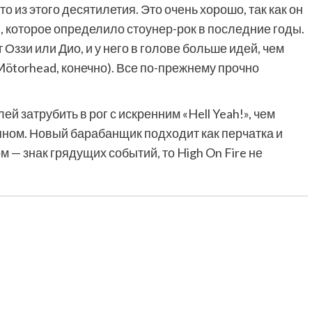
о из этого десятилетия. Это очень хорошо, так как он
, которое определило стоунер-рок в последние годы.
Оззи или Дио, и у него в голове больше идей, чем
Mötorhead, конечно). Все по-прежнему прочно
й затрубить в рог с искренним «Hell Yeah!», чем
яном. Новый барабанщик подходит как перчатка и
м — знак грядущих событий, то High On Fire не