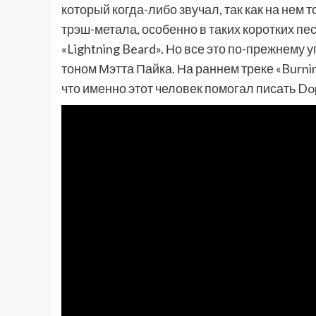
который когда-либо звучал, так как на нем
трэш-метала, особенно в таких коротких пе
«Lightning Beard». Но все это по-прежнему
тоном Мэтта Пайка. На раннем треке «Burn
что именно этот человек помогал писать Do