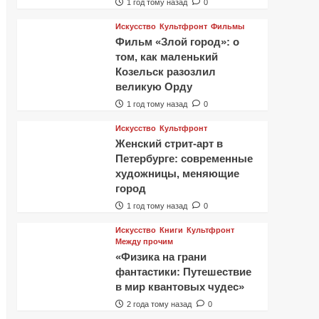
1 год тому назад
0
Искусство
Культфронт
Фильмы
Фильм «Злой город»: о
том, как маленький
Козельск разозлил
великую Орду
1 год тому назад
0
Искусство
Культфронт
Женский стрит-арт в
Петербурге: современные
художницы, меняющие
город
1 год тому назад
0
Искусство
Книги
Культфронт
Между прочим
«Физика на грани
фантастики: Путешествие
в мир квантовых чудес»
2 года тому назад
0