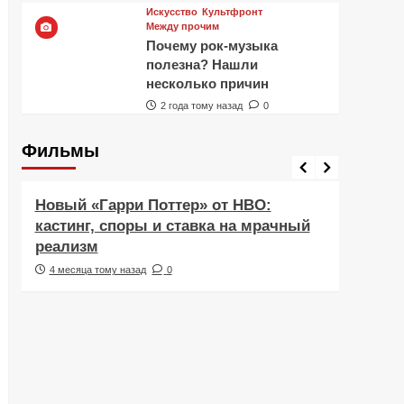
Искусство
Культфронт
Между прочим
Почему рок-музыка
полезна? Нашли
несколько причин
2 года тому назад
0
Фильмы
Фильмы
Рецен
Новый «Гарри Поттер» от HBO:
Реце
кастинг, споры и ставка на мрачный
Навс
реализм
друж
4 месяца тому назад
0
6 ме