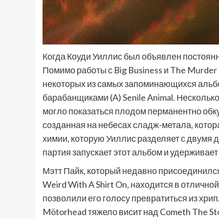
Когда Коуди Уиллис был объявлен постоянн
Помимо работы с Big Business и The Murder 
некоторых из самых запоминающихся альбо
барабанщиками (A) Senile Animal. Несколько
могло показаться плодом перманентно обкур
созданная на небесах сладж-метала, кото
химии, которую Уиллис разделяет с двумя 
партия запускает этот альбом и удерживает
Мэтт Пайк, который недавно присоединился 
Weird With A Shirt On, находится в отличн
позволили его голосу превратиться из хрип
Mötorhead тяжело висит над Cometh The Sto