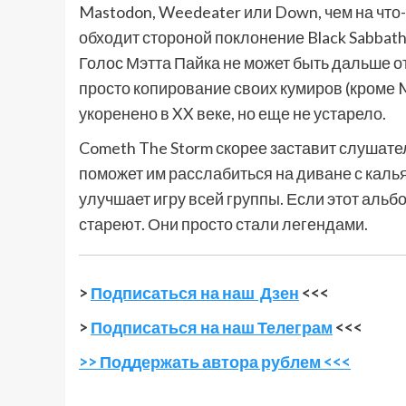
Mastodon, Weedeater или Down, чем на что-т
обходит стороной поклонение Black Sabbath
Голос Мэтта Пайка не может быть дальше от 
просто копирование своих кумиров (кроме 
укоренено в XX веке, но еще не устарело.
Cometh The Storm скорее заставит слушателе
поможет им расслабиться на диване с каль
улучшает игру всей группы. Если этот альбо
стареют. Они просто стали легендами.
>
Подписаться на наш Дзен
<<<
>
Подписаться на наш Телеграм
<<<
>> Поддержать автора рублем <<<