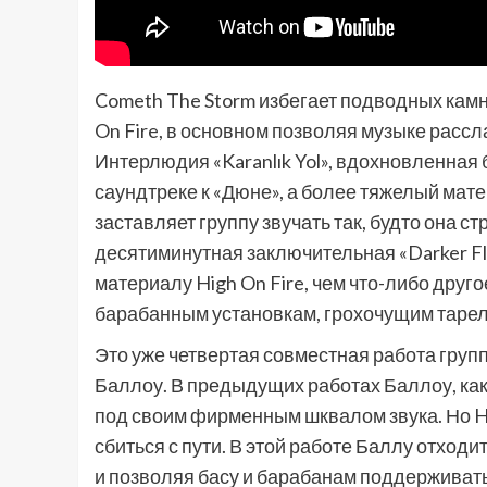
Cometh The Storm избегает подводных камн
On Fire, в основном позволяя музыке расс
Интерлюдия «Karanlık Yol», вдохновленная
саундтреке к «Дюне», а более тяжелый матер
заставляет группу звучать так, будто она с
десятиминутная заключительная «Darker Fle
материалу High On Fire, чем что-либо друг
барабанным установкам, грохочущим тарел
Это уже четвертая совместная работа груп
Баллоу. В предыдущих работах Баллоу, как 
под своим фирменным шквалом звука. Но Hi
сбиться с пути. В этой работе Баллу отходит
и позволяя басу и барабанам поддерживать,