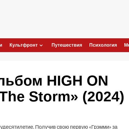
и
Культфронт
Путешествия
Психология
М
альбом HIGH ON
The Storm» (2024)
лудесятилетие. Получив свою первую «Грэмми» за