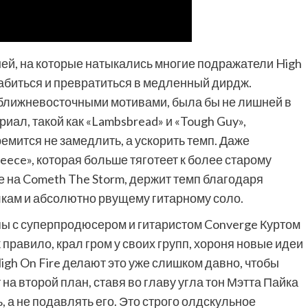
ей, на которые натыкались многие подражатели High
лабиться и превратиться в медленный дирдж.
 ближневосточными мотивами, была бы не лишней в
иал, такой как «Lambsbread» и «Tough Guy»,
тремится не замедлить, а ускорить темп. Даже
ece», которая больше тяготеет к более старому
ое на Cometh The Storm, держит темп благодаря
кам и абсолютно рвущему гитарному соло.
пы с суперпродюсером и гитаристом Converge Куртом
правило, крал гром у своих групп, хороня новые идеи
gh On Fire делают это уже слишком давно, чтобы
 на второй план, ставя во главу угла тон Мэтта Пайка
 а не подавлять его. Это строго олдскульное