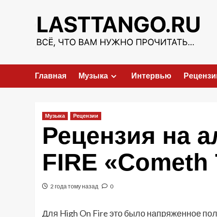
Перейти
к
содержимому
Главная
Музыка
Интервью
Рецензи
Музыка
Рецензии
Рецензия на 
FIRE «Cometh 
2 года тому назад
0
Для High On Fire это было напряженное по