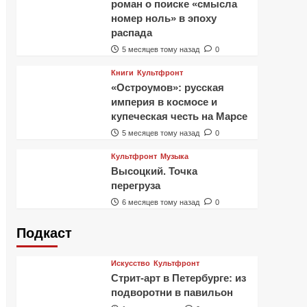
роман о поиске «смысла
номер ноль» в эпоху
распада
5 месяцев тому назад
0
Книги
Культфронт
«Остроумов»: русская
империя в космосе и
купеческая честь на Марсе
5 месяцев тому назад
0
Культфронт
Музыка
Высоцкий. Точка
перегруза
6 месяцев тому назад
0
Подкаст
Искусство
Культфронт
Стрит-арт в Петербурге: из
подворотни в павильон