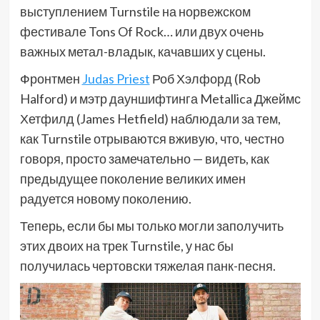
выступлением Turnstile на норвежском
фестивале Tons Of Rock… или двух очень
важных метал-владык, качавших у сцены.
Фронтмен
Judas Priest
Роб Хэлфорд (Rob
Halford) и мэтр дауншифтинга Metallica Джеймс
Хетфилд (James Hetfield) наблюдали за тем,
как Turnstile отрываются вживую, что, честно
говоря, просто замечательно — видеть, как
предыдущее поколение великих имен
радуется новому поколению.
Теперь, если бы мы только могли заполучить
этих двоих на трек Turnstile, у нас бы
получилась чертовски тяжелая панк-песня.