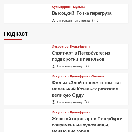
Культфронт
Музыка
Высоцкий. Точка перегруза
6 месяцев тому назад
0
Подкаст
Искусство
Культфронт
Стрит-арт в Петербурге: из
подворотни в павильон
1 год тому назад
0
Искусство
Культфронт
Фильмы
Фильм «Злой город»: о том, как
маленький Козельск разозлил
великую Орду
1 год тому назад
0
Искусство
Культфронт
Женский стрит-арт в Петербурге:
современные художницы,
меняющие город