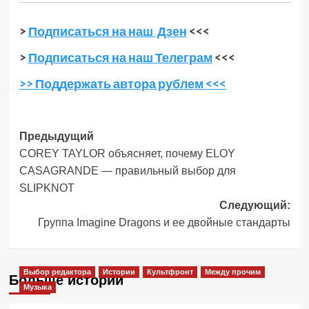
>
Подписаться на наш Дзен
<<<
>
Подписаться на наш Телеграм
<<<
>> Поддержать автора рублем <<<
Навигация
Предыдущий
COREY TAYLOR объясняет, почему ELOY
записи
CASAGRANDE — правильный выбор для
SLIPKNOT
Следующий:
Группа Imagine Dragons и ее двойные стандарты
Выбор редактора
Истории
Культфронт
Между прочим
Больше историй
Музыка