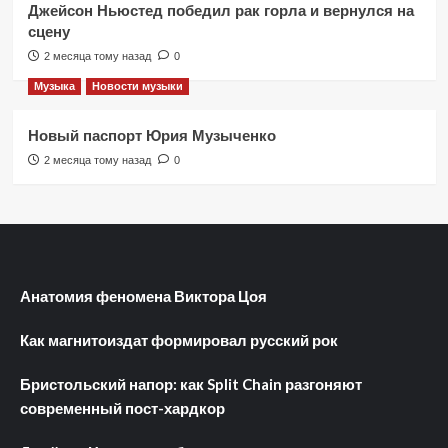
Джейсон Ньюстед победил рак горла и вернулся на
сцену
2 месяца тому назад
0
Музыка
Новости музыки
Новый паспорт Юрия Музыченко
2 месяца тому назад
0
Анатомия феномена Виктора Цоя
Как магнитоиздат формировал русский рок
Бристольский напор: как Split Chain разгоняют
современный пост-хардкор