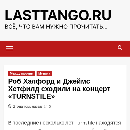
Перейти
к
содержимому
Основное
меню
Между прочим
Музыка
Роб Хэлфорд и Джеймс
Хетфилд сходили на концерт
«TURNSTILE»
2 года тому назад
0
В последние несколько лет Turnstile находятся