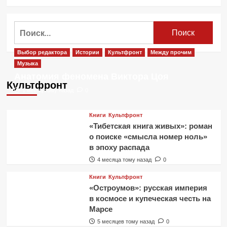
Найти:
Выбор редактора
Истории
Культфронт
Между прочим
Музыка
Анатомия феномена Виктора Цоя
Культфронт
1 месяц тому назад
0
Книги
Культфронт
«Тибетская книга живых»: роман
о поиске «смысла номер ноль»
в эпоху распада
4 месяца тому назад
0
Книги
Культфронт
«Остроумов»: русская империя
в космосе и купеческая честь на
Марсе
5 месяцев тому назад
0