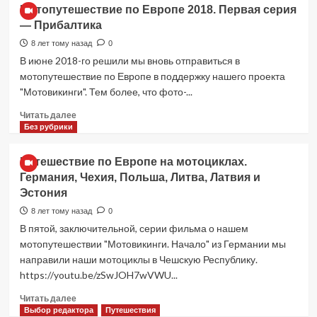
Мотопутешествие
Мотопутешествие по Европе 2018. Первая серия
по
— Прибалтика
Европе
2018.
8 лет тому назад
0
Третья
В июне 2018-го решили мы вновь отправиться в
серия
мотопутешествие по Европе в поддержку нашего проекта
—
"Мотовикинги". Тем более, что фото-...
Австрия
Прочитать
Читать далее
больше
Без рубрики
о
Мотопутешествие
Путешествие по Европе на мотоциклах.
по
Германия, Чехия, Польша, Литва, Латвия и
Европе
Эстония
2018.
Первая
8 лет тому назад
0
серия
В пятой, заключительной, серии фильма о нашем
—
мотопутешествии "Мотовикинги. Начало" из Германии мы
Прибалтика
направили наши мотоциклы в Чешскую Республику.
https://youtu.be/zSwJOH7wVWU...
Прочитать
Читать далее
больше
Выбор редактора
Путешествия