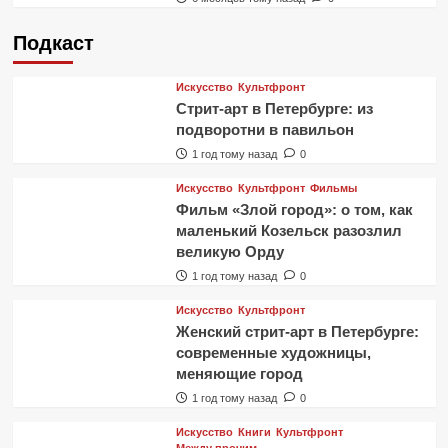
Подкаст
Искусство
Культфронт
Стрит-арт в Петербурге: из
подворотни в павильон
1 год тому назад
0
Искусство
Культфронт
Фильмы
Фильм «Злой город»: о том, как
маленький Козельск разозлил
великую Орду
1 год тому назад
0
Искусство
Культфронт
Женский стрит-арт в Петербурге:
современные художницы,
меняющие город
1 год тому назад
0
Искусство
Книги
Культфронт
Между прочим