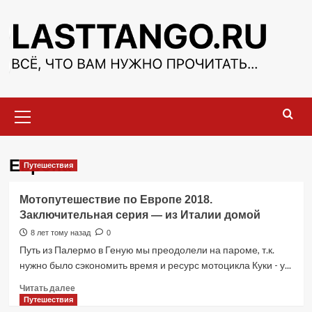
Перейти
к
содержимому
Основное
меню
Европа
Путешествия
Мотопутешествие по Европе 2018.
Заключительная серия — из Италии домой
8 лет тому назад
0
Путь из Палермо в Геную мы преодолели на пароме, т.к.
нужно было сэкономить время и ресурс мотоцикла Куки - у...
Прочитать
Читать далее
больше
Путешествия