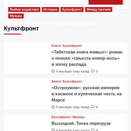
Марсан
—
Выбор редактора
Истории
Культфронт
Между прочим
современное
Музыка
средневековье
Анатомия феномена Виктора Цоя
Культфронт
2 месяца тому назад
0
Книги
Культфронт
«Тибетская книга живых»: роман
о поиске «смысла номер ноль»
в эпоху распада
5 месяцев тому назад
0
Книги
Культфронт
«Остроумов»: русская империя
в космосе и купеческая честь на
Марсе
5 месяцев тому назад
0
Культфронт
Музыка
Высоцкий. Точка перегруза
6 месяцев тому назад
0