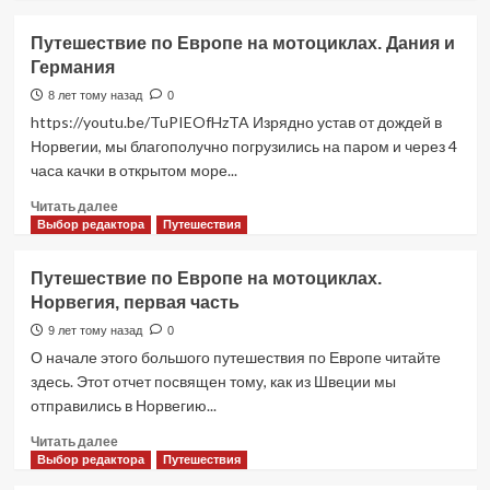
о
Путешествие
Путешествие по Европе на мотоциклах. Дания и
по
Германия
Европе
на
8 лет тому назад
0
мотоциклах.
https://youtu.be/TuPIEOfHzTA Изрядно устав от дождей в
Германия,
Норвегии, мы благополучно погрузились на паром и через 4
Чехия,
часа качки в открытом море...
Польша,
Литва,
Прочитать
Читать далее
Латвия
больше
Выбор редактора
Путешествия
и
о
Эстония
Путешествие
Путешествие по Европе на мотоциклах.
по
Норвегия, первая часть
Европе
на
9 лет тому назад
0
мотоциклах.
О начале этого большого путешествия по Европе читайте
Дания
здесь. Этот отчет посвящен тому, как из Швеции мы
и
отправились в Норвегию...
Германия
Прочитать
Читать далее
больше
Выбор редактора
Путешествия
о