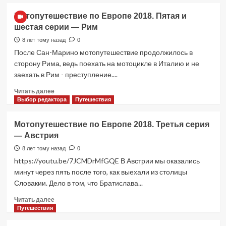
о
Мотопутешествие
Мотопутешествие по Европе 2018. Пятая и
по
шестая серии — Рим
Европе
2018.
8 лет тому назад
0
Заключительная
После Сан-Марино мотопутешествие продолжилось в
серия
сторону Рима, ведь поехать на мотоцикле в Италию и не
—
заехать в Рим - преступление....
из
Италии
Прочитать
Читать далее
домой
больше
Выбор редактора
Путешествия
о
Мотопутешествие
Мотопутешествие по Европе 2018. Третья серия
по
— Австрия
Европе
2018.
8 лет тому назад
0
Пятая
https://youtu.be/7JCMDrMfGQE В Австрии мы оказались
и
минут через пять после того, как выехали из столицы
шестая
Словакии. Дело в том, что Братислава...
серии
—
Прочитать
Читать далее
Рим
больше
Путешествия
о