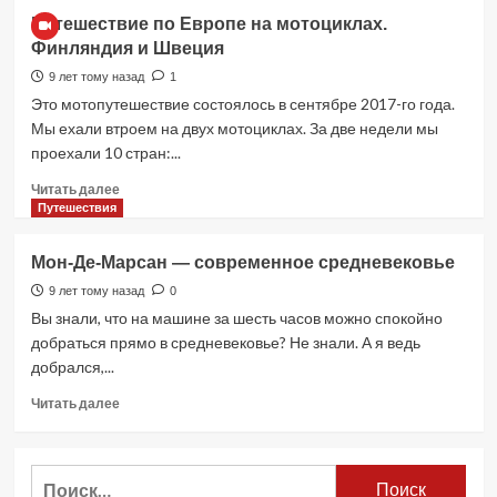
Путешествие
Путешествие по Европе на мотоциклах.
по
Финляндия и Швеция
Европе
на
9 лет тому назад
1
мотоциклах.
Это мотопутешествие состоялось в сентябре 2017-го года.
Норвегия,
Мы ехали втроем на двух мотоциклах. За две недели мы
первая
проехали 10 стран:...
часть
Прочитать
Читать далее
больше
Путешествия
о
Путешествие
Мон-Де-Марсан — современное средневековье
по
Европе
9 лет тому назад
0
на
Вы знали, что на машине за шесть часов можно спокойно
мотоциклах.
добраться прямо в средневековье? Не знали. А я ведь
Финляндия
добрался,...
и
Швеция
Прочитать
Читать далее
больше
о
Мон-
Найти:
Де-