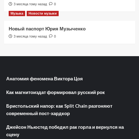
3 месяца тому назад
0
Музыка
Новости музыки
Новый паспорт Юрия Музыченко
3 месяца тому назад
0
Анатомия феномена Виктора Цоя
Как магнитоиздат формировал русский рок
Бристольский напор: как Split Chain разгоняют
современный пост-хардкор
Джейсон Ньюстед победил рак горла и вернулся на
сцену