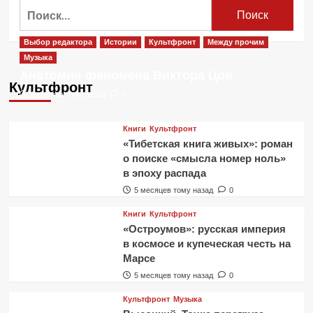
Найти:
Тексты
песен
Выбор редактора
Истории
Культфронт
Между прочим
Музыка
Анатомия феномена Виктора Цоя
Культфронт
2 месяца тому назад
0
Книги
Культфронт
«Тибетская книга живых»: роман
о поиске «смысла номер ноль»
в эпоху распада
5 месяцев тому назад
0
Книги
Культфронт
«Остроумов»: русская империя
в космосе и купеческая честь на
Марсе
5 месяцев тому назад
0
Культфронт
Музыка