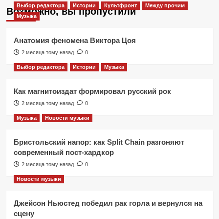
Выбор редактора
Истории
Культфронт
Между прочим
Возможно, вы пропустили
Музыка
Анатомия феномена Виктора Цоя
2 месяца тому назад
0
Выбор редактора
Истории
Музыка
Как магнитоиздат формировал русский рок
2 месяца тому назад
0
Музыка
Новости музыки
Бристольский напор: как Split Chain разгоняют
современный пост-хардкор
2 месяца тому назад
0
Новости музыки
Джейсон Ньюстед победил рак горла и вернулся на
сцену