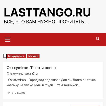
Перейти
к
содержимому
Основное
меню
Цитата
Без рубрики
Музыка
Oxxxymiron. Тексты песен
9 лет тому назад
2
Oxxxymiron - Город под подошвой Дон ли, Волга ли течёт,
котомку на плечо Боль в груди — там тайничок,...
Прочитать
Читать далее
больше
о
Oxxxymiron.