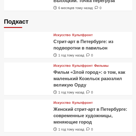
Высоцкий. Точка перегруза
6 месяцев тому назад
0
Подкаст
Искусство
Культфронт
Стрит-арт в Петербурге: из
подворотни в павильон
1 год тому назад
0
Искусство
Культфронт
Фильмы
Фильм «Злой город»: о том, как
маленький Козельск разозлил
великую Орду
1 год тому назад
0
Искусство
Культфронт
Женский стрит-арт в Петербурге:
современные художницы,
меняющие город
1 год тому назад
0