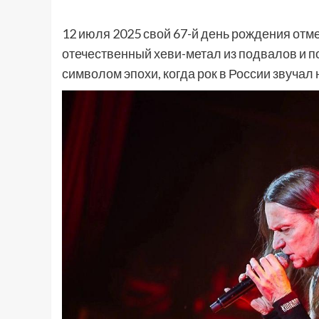
12 июля 2025 свой 67-й день рождения отме
отечественный хеви-метал из подвалов и п
символом эпохи, когда рок в России звучал н