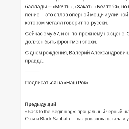
баллады — «Мечты», «Закат», «Без тебя», но 
пение — это сплав оперной мощи и уличной 
котором металл говорит по-русски.
Сейчас ему 67, и он по-прежнему на сцене.
должен быть фронтмен эпохи.
С днём рождения, Валерий Александрович. С
правда.
⸻
Подписаться на «Наш Рок»
Навигация
Предыдущий
«Back to the Beginning»: прощальный чёрный 
записи
Оззи и Black Sabbath — как рок-эпоха встала и 