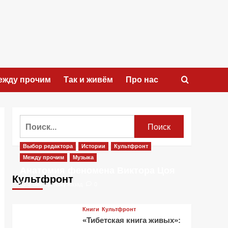
ежду прочим
Так и живём
Про нас
Найти:
Выбор редактора
Истории
Культфронт
Между прочим
Музыка
Анатомия феномена Виктора Цоя
Культфронт
2 месяца тому назад
0
Книги
Культфронт
«Тибетская книга живых»: