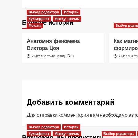
Выбор редактора
Истории
Культфронт
Между прочим
Больше историй
Музыка
Выбор редак
Анатомия феномена
Как магн
Виктора Цоя
формиров
2 месяца тому назад
0
2 месяца то
Добавить комментарий
Для отправки комментария вам необходимо
авт
Выбор редактора
Истории
Культфронт
Между прочим
Выбор редактора
Возможно, вы пропустили