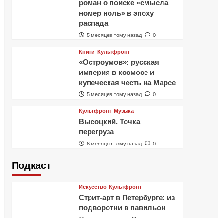
роман о поиске «смысла
номер ноль» в эпоху
распада
5 месяцев тому назад
0
Книги
Культфронт
«Остроумов»: русская
империя в космосе и
купеческая честь на Марсе
5 месяцев тому назад
0
Культфронт
Музыка
Высоцкий. Точка
перегруза
6 месяцев тому назад
0
Подкаст
Искусство
Культфронт
Стрит-арт в Петербурге: из
подворотни в павильон