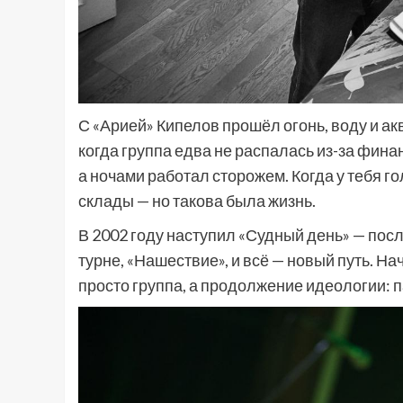
С «Арией» Кипелов прошёл огонь, воду и а
когда группа едва не распалась из-за финан
а ночами работал сторожем. Когда у тебя го
склады — но такова была жизнь.
В 2002 году наступил «Судный день» — посл
турне, «Нашествие», и всё — новый путь. На
просто группа, а продолжение идеологии: п