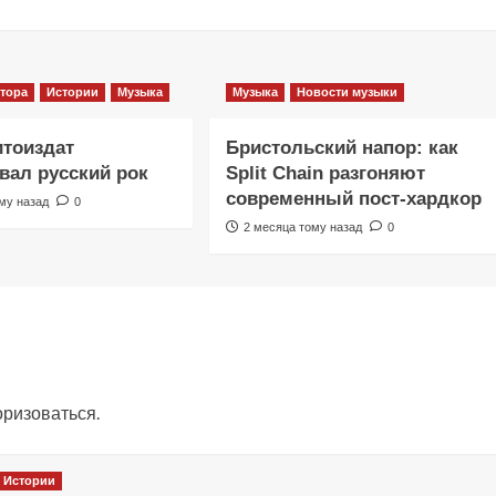
тора
Истории
Музыка
Музыка
Новости музыки
итоиздат
Бристольский напор: как
ал русский рок
Split Chain разгоняют
современный пост-хардкор
му назад
0
2 месяца тому назад
0
оризоваться
.
Истории