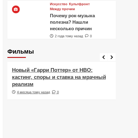
Искусство
Культфронт
Между прочим
Почему рок-музыка
полезна? Нашли
несколько причин
2 года тому назад
0
Фильмы
Фильмы
Рецен
Новый «Гарри Поттер» от HBO:
Реце
кастинг, споры и ставка на мрачный
Навс
реализм
друж
4 месяца тому назад
0
6 ме