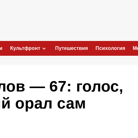
и
Культфронт
Путешествия
Психология
М
ов — 67: голос,
ый орал сам