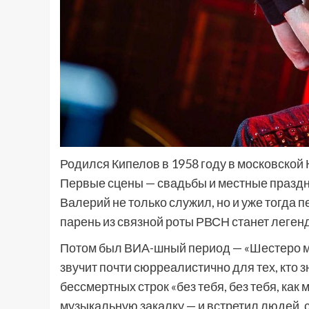
Родился Кипелов в 1958 году в московской 
Первые сцены — свадьбы и местные праздни
Валерий не только служил, но и уже тогда п
парень из связной роты РВСН станет леген
Потом был ВИА-шный период — «Шестеро мо
звучит почти сюрреалистично для тех, кто 
бессмертных строк «без тебя, без тебя, как
музыкальную закалку — и встретил людей, 