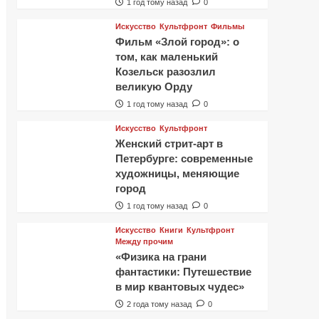
1 год тому назад
0
Искусство
Культфронт
Фильмы
Фильм «Злой город»: о
том, как маленький
Козельск разозлил
великую Орду
1 год тому назад
0
Искусство
Культфронт
Женский стрит-арт в
Петербурге: современные
художницы, меняющие
город
1 год тому назад
0
Искусство
Книги
Культфронт
Между прочим
«Физика на грани
фантастики: Путешествие
в мир квантовых чудес»
2 года тому назад
0