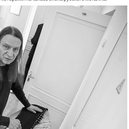
Фильмы
«Как приручить лису»: триллер,
который охотится не за маньяком, а
за человеческими слабостями
10 месяцев тому назад
0