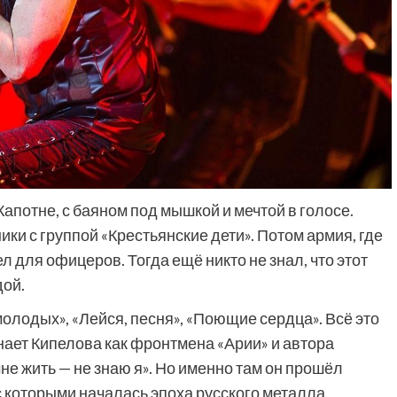
Капотне, с баяном под мышкой и мечтой в голосе.
ки с группой «Крестьянские дети». Потом армия, где
ел для офицеров. Тогда ещё никто не знал, что этот
дой.
лодых», «Лейся, песня», «Поющие сердца». Всё это
знает Кипелова как фронтмена «Арии» и автора
 мне жить — не знаю я». Но именно там он прошёл
с которыми началась эпоха русского металла.