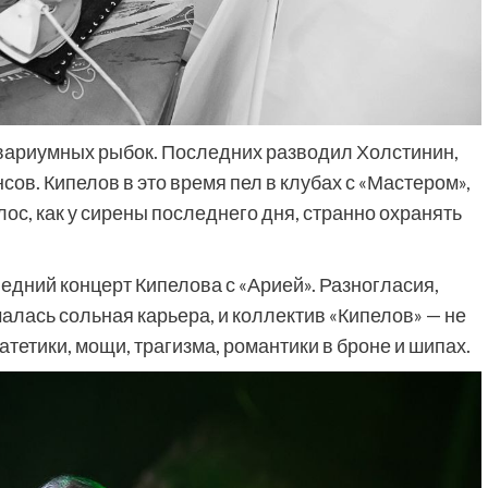
квариумных рыбок. Последних разводил Холстинин,
сов. Кипелов в это время пел в клубах с «Мастером»,
лос, как у сирены последнего дня, странно охранять
едний концерт Кипелова с «Арией». Разногласия,
чалась сольная карьера, и коллектив «Кипелов» — не
атетики, мощи, трагизма, романтики в броне и шипах.